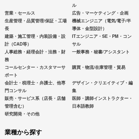
ル
営業・セールス
広告・マーケティング・企画
生産管理・品質管理/保証・工場
機械エンジニア（電気/電子/半
長
導体・金型設計）
建築・施工管理・内装設備・設
ITエンジニア・SE・PM・コン
計（CAD等）
サル
人事総務・経理会計・法務・財
一般事務・秘書/アシスタント
務
コールセンター・カスタマーサ
購買・物流/在庫管理・貿易
ポート
会計士・税理士・弁護士、他専
デザイン・クリエイティブ・編
門コンサル
集
販売・サービス系（店長・店舗
医師・講師インストラクター・
管理含む）
日本語教師
研究開発・その他
業種から探す