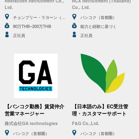
Reeracoen Recruitment Co.,
RCX Recruitment (Thailand)
Ltd.
Co., Ltd.
チョンブリー・ラヨーン（東
バンコク（首都圏）
部）
80万THB~200万THB
能力と経験に基づく
正社員
正社員
【バンコク勤務】賃貸仲介
【日本語のみ】EC受注管
営業マネージャー
理・カスタマーサポート
株式会社GA technologies
F&G Co.,Ltd.
バンコク（首都圏）
バンコク（首都圏）