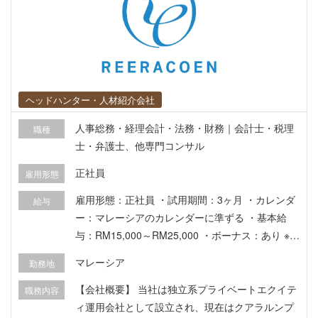
ヘッドハンター・人材紹介会社
人事総務・経理会計・法務・財務｜会計士・税理
職種
士・弁護士、他専門コンサル
正社員
雇用形態
雇用形態：正社員 ・試用期間：3ヶ月 ・カレンダ
給与
ー：マレーシアのカレンダーに準ずる ・基本給
与：RM15,000～RM25,000 ・ボーナス：あり ※業
績に応じる ・保険加入：EPF、SOCSOあり ・健
マレーシア
勤務地
康診断補助：あり ・有給休暇： ・病気休暇：
【その他】 ・片道航空券代は企業負担 ・就労VIS
【会社概要】 当社は独立系プライベートエクイテ
職務内容
Aサポートあり ・在宅勤務とのハイブリッド勤務
ィ運用会社として設立され、現在はクアラルンプ