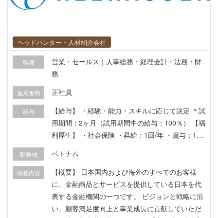
ヘッドハンター・人材紹介会社
営業・セールス｜人事総務・経理会計・法務・財
職種
務
正社員
雇用形態
【給与】 ・経験・能力・スキルに応じて決定 ＊試
給与
用期間：2ヶ月（試用期間中の給与：100％） 【福
利厚生】 ・社会保険 ・昇給：1回/年 ・賞与：1回/
年 ・業績賞与：年1回 ・医療保険
ベトナム
勤務地
【概要】 日本国内および海外のすべてのお客様
職務内容
に、金融商品とサービスを提供している日本を代
表する金融機関の一つです。 ビジョンと戦略に沿
い、顧客満足度向上と事業成長に貢献していただ