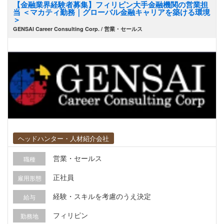
【金融業界経験者募集】フィリピン大手金融機関の営業担
計、獲得チャネルの最適化（デジタル/イベント/紹
当 ＜マカティ勤務｜グローバル金融キャリアを築ける環境
介など）、リード獲得〜案件化の仕組みづくり
＞
GENSAI Career Consulting Corp. / 営業・セールス
（KPI設計、運用改善） ▼パートナー開拓・リフ
ァラルチャネル構築 ・会計事務所・金融機関等の
紹介ネットワーク開拓/関係構築（案件創出チャネ
ルの拡大）、ディーラー、商社、業界団体等との
アライアンス推進（共同セミナー/共同提案含む）
▼案件推進（クロージング）と社内調整 ・社内の
審査・法務・オペレーションと連携し、条件調
整、稟議、契約、導入までのリードタイム短縮を
推進。 ・失注分析・改善施策の実行（提案内容、
ヘッドハンター・人材紹介会社
価格、プロセス、競合など）。 ▼売上・収益に直
結するマネジメント（数字責任を明確化） ・新規
営業・セールス
職種
獲得KPI（例：新規アポ数、案件化率、承認率、実
正社員
雇用形態
行額、粗利等）の設計・レポーティング、予算配
分・外部ベンダー管理を含めた実行体制の構築
経験・スキルを考慮のうえ決定
給与
（広告/イベント/制作など） ・ナショナルスタッ
フィリピン
勤務地
フ3～4名のマネジメント。 ＜募集背景＞ 営業部