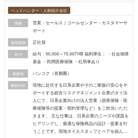
う。 ・ 顧客との契約書類の交渉および、要求に応
じたビジネスレポートの作成を行う。 ・支店のビ
ヘッドハンター・人材紹介会社
ジョンと戦略に沿って、ラインマネージャー／部
営業・セールス｜コールセンター・カスタマーサ
職種
門長から割り当てられたその他の業務を遂行す
ポート
る。
正社員
雇用形態
給与：50,000～70,00THB 福利厚生： ・社会保障
給与
基金 ・民間医療保険 ・社用車あり
バンコク（首都圏）
勤務地
現地に赴任する日系企業やそのご家族の安心をサ
職務内容
ポートする総合リスクマネジメント企業のタイ法
人にて、日系企業向けの法人営業（損害保険・医
療保険等の提案・契約管理など）をご担当いただ
きます。 主な仕事は、日系企業のニーズや課題を
ヒアリングし、最適な保険商品の設計・提案を行
うことです。現地タイ人スタッフとペアを組んで