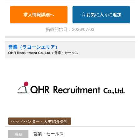
営業活動を行うため、言葉の壁を心配することな
く、既存顧客のフォローから新規開拓まで深く寄
求人情報詳細へ
お気に入りに追加
り添った課題解決型の提案に集中できる環境で
す。 具体的には以下となります。 法人のお客様へ
掲載開始日：2026/07/03
の保険提案、契約管理、各種調整業務全般をお任
せします。 ・タイの日系企業向け営業活動 ・顧客
営業（ラヨーンエリア）
ニーズに応じた保険商品の提案 ・既存顧客フォロ
QHR Recruitment Co.,Ltd. / 営業・セールス
ーおよび関係構築 ・見積書/契約関連の社内調整
・保険会社との各種調整業務 ・タイ人スタッフと
ペアでの営業活動 ・新規顧客開拓および既存顧客
深耕 ・法人のお客様への保険提案、契約管理、保
険販売、課題に関するご提案 ・保険の設計/提案、
生命保険分野や従業員個人向けの保険など、様々
な分野の保険を取り扱う ・お客様の課題をヒアリ
ングし、ニーズに合った提案や保険知識の提供/ア
ドバイスをすることで信頼関係を構築
ヘッドハンター・人材紹介会社
営業・セールス
職種