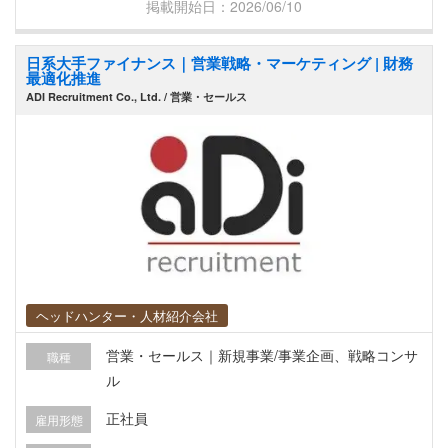
掲載開始日：2026/06/10
全般（火災保険、労災保険、賠償保険、貨物保険
etc.）の知識会得 ・保険ブローカーとの交渉 ・保
日系大手ファイナンス｜営業戦略・マーケティング | 財務
険事故発生時の初動対応（事故受付） ・その他ク
最適化推進
ライアントとの懇親会の開催、ゴルフコンペへの
ADI Recruitment Co., Ltd. / 営業・セールス
参加など 【会社/求人の魅力】 ・家族参加の社員
旅行があったり、CSR活動で恵まれない子供たち
への寄付を行ったり、会社でのイベントも豊富で
す♪ ・職種業界未経験者歓迎！営業スキルを磨き
たい方にはとても良い環境です♪ ・誰もが知る大
手企業なので、充実した福利厚生の中、安心して
勤務することができます♪ ・現地採用の日本人も
多く活躍している環境です♪
ヘッドハンター・人材紹介会社
営業・セールス｜新規事業/事業企画、戦略コンサ
職種
ル
正社員
雇用形態