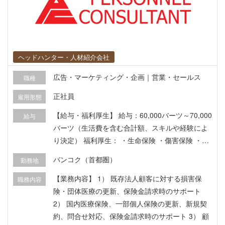
ヘッドハンター・人材紹介会社
広告・マーケティング・企画｜営業・セールス
職種
正社員
雇用形態
【給与・福利厚生】 給与：60,000バーツ～70,000
給与
バーツ（生活費を含む合計額、スキルや経験によ
り決定） 福利厚生： ・生命保険 ・傷害保険 ・健
康保険 ・積立金制度 ・年次健康診断
バンコク（首都圏）
勤務地
【業務内容】 1） 既存法人顧客に対する損害保
職務内容
険・団体医療の更新、保険金請求時のサポート
2） 国内医療保険、一部個人保険の更新、新規契
約、問合せ対応、保険金請求時のサポート 3） 顧