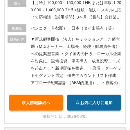
【月給】100,000～150,000 THB または年収 1.20
給与
0,000～1,400,000 THB ※経験・能力・スキルに応
じて応相談 【試用期間】3ヶ月 【賞与】会社業績
及びパフォーマンスに基づいて査定 【昇給】個人
バンコク（首都圏）、日本（タイ出張有り等）
勤務地
実績に基づいて査定 【手当】ビザ費用およびワー
クパミット会社負担 【福利厚生】医療保険、社
▼新規顧客開拓（法人）をミッションとした経営
職務内容
会保険、健康診断、会社携帯、プロビデントファ
層（MD/オーナー、工場長、経理・財務責任者）
ンド
への提案型営業 ・タイ国内の日系・ローカル企業
を対象に、設備投資・車両導入・成長投資ニーズ
を起点とした新規開拓を推進。 ・業界・ターゲッ
トセグメント選定、優先アカウントリスト作成、
アプローチ戦略設計（ABM的運用）。 ・顧客の投
資計画・キャッシュフロー課題をヒアリングし、
リース/ローン等の最適な資金調達スキームを提
求人情報詳細へ
お気に入りに追加
案。 ・金利条件だけでなく、導入効果（資金効
率、費用平準化、資産管理）まで含めた提案スト
掲載開始日：2026/06/05
ーリーを構築。 ▼リード獲得施策の企画・実行 ・
新規リード獲得戦略の策定、ナーチャリング設