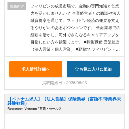
門強化およびローカライゼーション化に伴う増員
フィリピンの成長市場で、金融の専門知識と営業
職務内容
募集となります。 ＜魅力ポイント＞ 金融商品に対
力を活かしませんか？ 企業経営者との商談や法人
するソリューションだけでなく「顧客の投資・資
融資提案を通じて、フィリピン経済の発展を支え
金調達課題の解決」として市場に届けるためのマ
るやりがいのあるポジションです。 金融業界での
ーケティングを統括、リード獲得〜案件化（営業
経験を活かし、海外でさらなるキャリアアップを
連携）〜継続取引（リテンション）までBtoBファ
目指したい方を歓迎します。 ■募集職種 営業担当
ネル全体を設計・運用し、収益に直結するマーケ
（法人営業・個人営業） ■勤務地 フィリピン・マ
ティング基盤を構築データに基づくPDCAで、CA
カティ マニラ首都圏のビジネス中心地であり、多
C／LTV／CVRなどの主要指標を改善し、成長を牽
くの外資系企業や日系企業が集まるエリアです。
引（データドリブンなグロース視点）していただ
求人情報詳細へ
お気に入りに追加
■仕事内容 金融商品の提案営業および顧客関係構
きます。
築を担当していただきます。 【法人営業（Corpor
掲載開始日：2026/06/03
ate / SME Banking）】 ・企業向け融資提案 ・キ
ャッシュマネジメントサービス提案 ・外為取引お
【ベトナム求人】【法人営業】保険業界（言語不問/業界未
よび貿易金融サポート ・経営者や財務責任者との
経験歓迎）
リレーション構築 ・中小企業向け金融ソリューシ
Reeracoen Vietnam / 営業・セールス
ョン提案 フィリピン経済を支えるSME企業向け営
業は非常に重要なポジションです。 【個人営業
（Retail Banking）】 ・住宅ローン提案 ・自動車