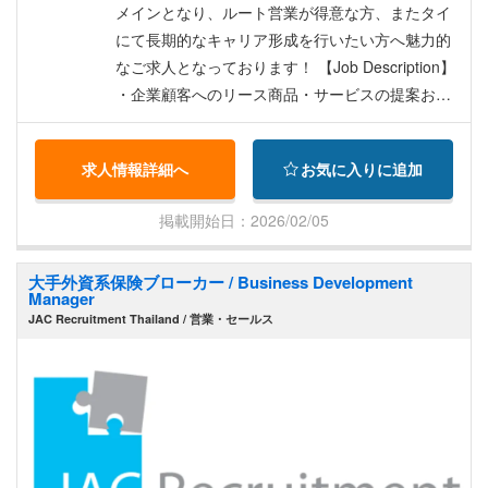
メインとなり、ルート営業が得意な方、またタイ
にて長期的なキャリア形成を行いたい方へ魅力的
なご求人となっております！ 【Job Description】
・企業顧客へのリース商品・サービスの提案およ
び営業活動 ・既存顧客との関係維持 ・顧客のニ
ーズに合わせたリース契約のプランニングおよび
求人情報詳細へ
お気に入りに追加
提案 ・リース契約書の作成および契約締結業務 ・
リース契約に関するアフターサービスの提供およ
掲載開始日：2026/02/05
びフォローアップ ・市場調査および競合他社の分
析 ・リース商品の価格交渉および条件交渉 ・売上
大手外資系保険ブローカー / Business Development
目標達成に向けた営業戦略の立案および実行 ・顧
Manager
客からの問い合わせ対応および問題解決 ・営業活
JAC Recruitment Thailand / 営業・セールス
動に関する報告書の作成および上司への報告 ・チ
ームマネジメント（部下人数2-3名）