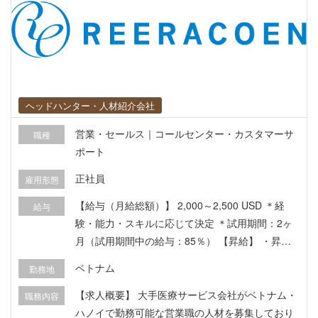
ローン提案 ・クレジットカード営業 ・投資信託や
保険商品の提案 ・資産形成サポート 【フィールド
営業】 ・企業訪問営業 ・個人顧客への提案活動
・地方都市や新規市場開拓 ・マイクロファイナン
ス営業
ヘッドハンター・人材紹介会社
営業・セールス｜コールセンター・カスタマーサ
職種
ポート
正社員
雇用形態
【給与（月給総額）】 2,000～2,500 USD ＊経
給与
験・能力・スキルに応じて決定 ＊試用期間：2ヶ
月（試用期間中の給与：85％） 【昇給】 ・昇給
制度あり（年に1回/4月） 【手当】 ・家賃手当
ベトナム
勤務地
（正社員：1年目 100USD/月、2年目 200 USD/
月） ・出張手当 【福利厚生】 ・有給制度あり
【求人概要】 大手医療サービス会社がベトナム・
職務内容
（入社月から12月まで月に一日の割合で付与） ・
ハノイで勤務可能な営業職の人材を募集しており