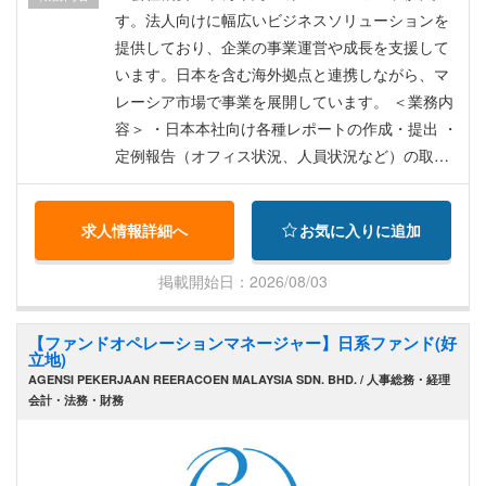
す。法人向けに幅広いビジネスソリューションを
提供しており、企業の事業運営や成長を支援して
います。日本を含む海外拠点と連携しながら、マ
レーシア市場で事業を展開しています。 ＜業務内
容＞ ・日本本社向け各種レポートの作成・提出 ・
定例報告（オフィス状況、人員状況など）の取り
まとめ ・日本本社からの依頼事項について、現地
スタッフへの確認・調整 ・日本本社からの出張者
求人情報詳細へ
お気に入りに追加
（平均月1回程度）の出張・スケジュール手配 ・
日本本社と現地スタッフ間の英語でのコミュニケ
掲載開始日：2026/08/03
ーションサポート ・社内ルールやマニュアルの確
認・更新およびスタッフへの周知 ・商品・サービ
【ファンドオペレーションマネージャー】日系ファンド(好
スの企画・開発サポート ・取引先との調整や本社
立地)
承認プロセスのサポート ・必要に応じて顧客訪
AGENSI PEKERJAAN REERACOEN MALAYSIA SDN. BHD. / 人事総務・経理
問・打ち合わせへの同行 ・各種アドミン業務や突
会計・法務・財務
発的な対応など、幅広い業務サポート