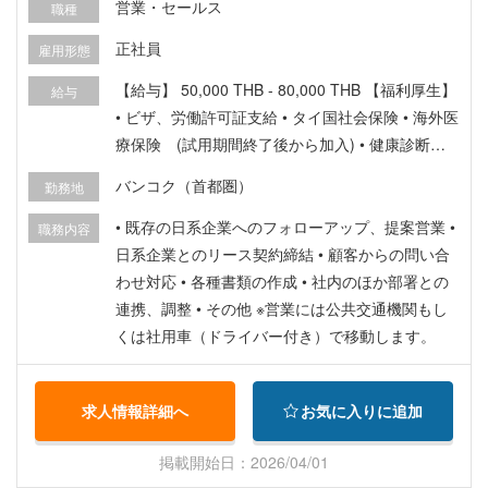
営業・セールス
職種
正社員
雇用形態
【給与】 50,000 THB - 80,000 THB 【福利厚生】
給与
• ビザ、労働許可証支給 • タイ国社会保険 • 海外医
療保険 (試用期間終了後から加入) • 健康診断年
１回 • ドライバー付社用車(営業時のみ使用可) • 退
バンコク（首都圏）
勤務地
職金積立 (試用期間終了後から加入) • 慶弔手当 •
研修 • カンパニーパーティー、社員旅行 • 賞与
• 既存の日系企業へのフォローアップ、提案営業 •
職務内容
（年１回 / 業績、評価による） • 昇給（年１回 /
日系企業とのリース契約締結 • 顧客からの問い合
実績により） • 有給
わせ対応 • 各種書類の作成 • 社内のほか部署との
連携、調整 • その他 ※営業には公共交通機関もし
くは社用車（ドライバー付き）で移動します。
求人情報詳細へ
お気に入りに追加
掲載開始日：2026/04/01