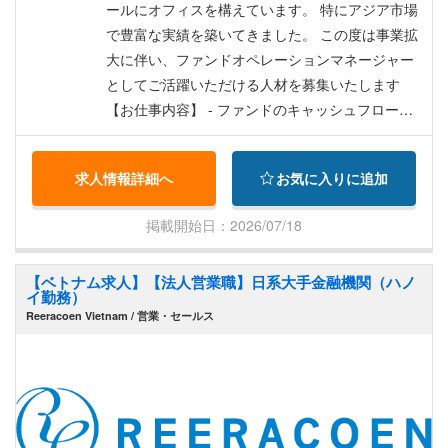
も可
ールにオフィスを構えています。 特にアジア市場
で豊富な実績を築いてきました。 この度は事業拡
大に伴い、ファンドオペレーションマネージャー
としてご活躍いただける人材を募集いたします
【お仕事内容】 - ファンドのキャッシュフロー管
理（入出金、分配、資金移動等） - 投資家対応
（キャピタルコール、分配実務、四半期報告、税
求人情報詳細へ
お気に入りに追加
務関連対応） - 投資実行サポート（投資契約書・
関連書類の管理、KYC対応） - 決算・監査業務対
掲載開始日：2026/07/18
応（外部委託先との連携を含む） - 社内外の関係
者（GP/LP/外部専門家）とのやり取り - 国内外の
【ベトナム求人】【法人営業職】日系大手金融機関（ハノ
投資案件に関する情報集約・整理（日本語・英
イ勤務）
語） - その他ファンド運営に関わる管理業務全般
Reeracoen Vietnam / 営業・セールス