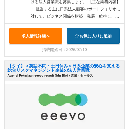
ける法人営業職を募集します。 【主な業務内容】
・ 担当する主に日系法人顧客のポートフォリオに
対して、ビジネス関係を構築・発展・維持し、ビ
ジネス拡大を図るとともに、割り当てられた業績
目標の達成／超過および顧客ポートフォリオ全体
求人情報詳細へ
お気に入りに追加
の健全な与信品質を管理する。 ・ 関連する各部署
／機能部門と連携し、ビジネス戦略やアカウント
掲載開始日：2026/07/10
プランを策定・開発し、預金、外国為替、貿易金
融、融資などの銀行商品／サービスに関する効果
【タイ】＜英語不問・土日休み＞日系企業の安心を支える
的かつ実現可能なソリューションを提案し、顧客
総合リスクマネジメント企業の法人営業職
への営業／プロモーション活動を実行する。 ・ 顧
Agensi Pekerjaan eeevo recruit Sdn Bhd / 営業・セールス
客の取引を監督し、顧客満足の確保と、現地規制
および銀行手続きの遵守を担保する。 ・ 与信枠の
設定を行い、内部承認のための提案（クレジット
アプリケーションの作成／レビュー、顧客の信用
分析および与信提案を含む）を準備し、審査部門
／審査委員会（該当する場合）へ提出・説明を行
い、担当ポートフォリオの健全な与信管理を行