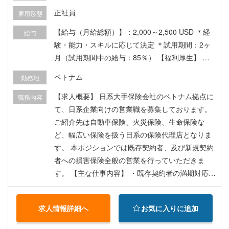
正社員
雇用形態
【給与（月給総額）】：2,000～2,500 USD ＊経
給与
験・能力・スキルに応じて決定 ＊試用期間：2ヶ
月（試用期間中の給与：85％） 【福利厚生】 ・
帰国手当：年1回（最大1,000 USD） ・ビザ関
ベトナム
勤務地
連：ベトナム国内での労働許可証および一時居住
カード取得費用を会社負担 ・賞与：年2回（13ヶ
【求人概要】 日系大手保険会社のベトナム拠点に
職務内容
月目の給与：12月支給、業績賞与：翌年第1四半
て、日系企業向けの営業職を募集しております。
期末支給）
ご紹介先は自動車保険、火災保険、生命保険な
ど、幅広い保険を扱う日系の保険代理店となりま
す。 本ポジションでは既存契約者、及び新規契約
者への損害保険全般の営業を行っていただきま
す。 【主な仕事内容】 ・既存契約者の満期対応
（他社に乗り換えられないよう、保険条件の見直
し、新たな種目のセールスなど） ・新たに進出す
求人情報詳細へ
お気に入りに追加
る日系企業情報を入手し、コンタクト ・個人では
なく、チームとしての予算達成に貢献 ・被害保険