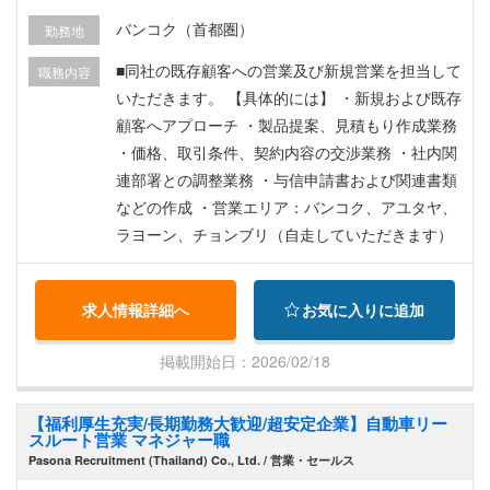
健康寝台 ボーナス 有給付与（試用期間後）
バンコク（首都圏）
勤務地
■同社の既存顧客への営業及び新規営業を担当して
職務内容
いただきます。 【具体的には】 ・新規および既存
顧客へアプローチ ・製品提案、見積もり作成業務
・価格、取引条件、契約内容の交渉業務 ・社内関
連部署との調整業務 ・与信申請書および関連書類
などの作成 ・営業エリア：バンコク、アユタヤ、
ラヨーン、チョンブリ（自走していただきます）
求人情報詳細へ
お気に入りに追加
掲載開始日：2026/02/18
【福利厚生充実/長期勤務大歓迎/超安定企業】自動車リー
スルート営業 マネジャー職
Pasona Recruitment (Thailand) Co., Ltd. / 営業・セールス