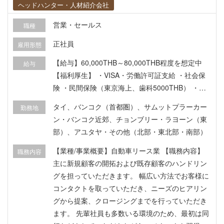
ヘッドハンター・人材紹介会社
営業・セールス
職種
正社員
雇用形態
【給与】60,000THB～80,000THB程度を想定中
給与
【福利厚生】 ・VISA・労働許可証支給 ・社会保
険 ・民間保険（東京海上、歯科5000THB） ・プ
ロビデントファンド（1年目より5％からスター
タイ、バンコク（首都圏）、サムットプラーカー
勤務地
ト） ・健康診断 ・有給休暇（7日間からのスター
ン・バンコク近郊、チョンブリー・ラヨーン（東
トで1年につき最大12日まで1日追加） ・賞与 ・
部）、アユタヤ・その他（北部・東北部・南部）
昇給（年2回、計平均5－6カ月程度）
【業種/事業概要】自動車リース業 【職務内容】
職務内容
主に新規顧客の開拓および既存顧客のハンドリン
グを担っていただきます。 幅広い方法でお客様に
コンタクトを取っていただき、ニーズのヒアリン
グから提案、クロージングまでを行っていただき
ます。 先輩社員も多数いる環境のため、最初は同