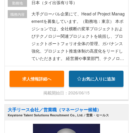
日本（タイ出張有り等）
勤務地
ェクトマネジメント組織の強化・高度化に携われ
る
大手グローバル企業にて、Head of Project Manag
職務内容
ementを募集しています。（勤務地：東京） 本ポ
ジションでは、全社横断の変革プロジェクトおよ
びテクノロジー関連プロジェクトを統括し、プロ
ジェクトポートフォリオ全体の管理、ガバナンス
強化、プロジェクト推進体制の高度化をリードし
ていただきます。 経営層や事業部門、テクノロジ
ー部門と密接に連携しながら、組織全体の変革を
推進する非常に影響力の大きなポジションです。
求人情報詳細へ
お気に入りに追加
【主な業務内容】 全社プロジェクトポートフォリ
オの管理・推進 プロジェクト管理基準およびガバ
掲載開始日：2026/06/15
ナンス体制の構築・改善 複数プロジェクトの進
捗、予算、リスク管理 経営層向けレポーティング
大手リース会社／営業職（マネージャー候補）
および意思決定支援 各部門との連携によるプロジ
Keystone Talent Solutions Recruitment Co., Ltd. / 営業・セールス
ェクト推進 プロジェクトマネジメントチームのマ
ネジメント・育成 PMO機能の強化および組織成熟
度向上 全社変革プログラムの推進