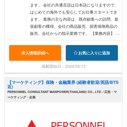
VISA、WP取得は会社サポート ・社会保険制度 ・
ます。 会社の共通言語は日本語になりますので、
海外医療保険 ・ハノイへの渡航後、自宅を決める
はじめての海外でも安心してお仕事スタートでき
までのホテル3泊分の費用を支給 ※ 日本からの
ます。 業務の主な内容は、既存顧客への訪問、新
採用の場合 ※ アパート探しも、会社からのサポ
規顧客の獲得、会社の商品販売、損害保険商品の
ートあり ・ハノイへの渡航費支給 ※ 日本からの
販売、会社からの指示業務です。 【業務内容】 ・
採用の場合
日本人顧客からの医療相談対応（電話・対面） ・
医療機関への予約・手配業務 ・診察時の通訳サポ
求人情報詳細へ
お気に入りに追加
ートおよびアテンド ・保険会社への請求書類の作
成・管理 ・既存の日系企業クライアントへの定期
掲載開始日：2026/05/13
訪問・フォロー ・健康診断パッケージの提案およ
び実施運営 ・緊急搬送時のコーディネート業務 ・
【マーケティング】保険・金融業界 (経験者歓迎/英語/BTS
医療機関との提携交渉およびリレーション構築 ・
近)
顧客データの管理および日報・週報の作成 ・その
PERSONNEL CONSULTANT MANPOWER(THAILAND) CO., LTD. / 広告・マ
他、付随する関連業務全般
ーケティング・企画