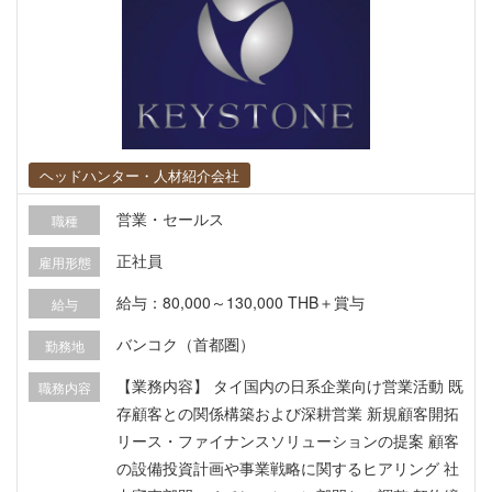
ヘッドハンター・人材紹介会社
営業・セールス
職種
正社員
雇用形態
給与：80,000～130,000 THB＋賞与
給与
バンコク（首都圏）
勤務地
【業務内容】 タイ国内の日系企業向け営業活動 既
職務内容
存顧客との関係構築および深耕営業 新規顧客開拓
リース・ファイナンスソリューションの提案 顧客
の設備投資計画や事業戦略に関するヒアリング 社