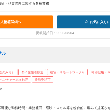
質保証・品質管理に関する各種業務
求人情報詳細へ
お気に入り
掲載開始日：2026/08/04
サル
語のみ可）
タイ在住者歓迎
在宅・リモートワーク可
幹部登用・
ベンチャー志向歓迎
業務委託可
ス
な勤務時間・業務範囲・経験・スキル等を総合的に鑑みて提案させて下さい ▼給与例 正社員（日本法人での雇