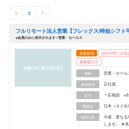
1
2
フルリモート法人営業【フレックス/時短シフト
※会員のみに表示されます / 営業・セールス
直接採用
語学不問（日本
業務委託可
営業・セール
職種
正社員
雇用形態
＊応相談 ※対応可能
給与
人材営業経験
日本（タイ出
勤務地
場合（日本在
勤務できるこ
今後、更なる
職務内容
します。 ▼具体的な想定業務 ーーーーーーーーーーーーーー ■海外(ベトナム/タイ/マレーシア)駐在員又はグローバル人材の採用ニーズがある日本企