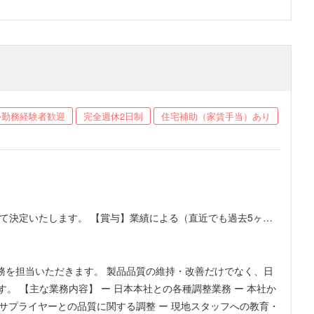
外勤務経験者歓迎
完全週休2日制
住宅補助（家賃手当）あり
ルに応じて決定いたします。 【賞与】業績による（直近でも過去5ヶ月
） ・保険：BPJS、民間保険加入 ・社用車：通勤時（土日は1時
り。帰国手当を年2回）
務を担当いただきます。 製品品質の維持・改善だけでなく、日
 本社か
 サプライヤーとの品質に関する調整 ー 現地スタッフへの教育・