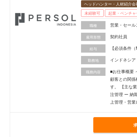
ヘッドハンター・人材紹介会
未経験可
起業・ベンチャ
営業・セール
職種
契約社員
雇用形態
【必須条件（MUST
給与
くは営業実務の経験 ・Excel、Word、PowerPointの基本操作 【歓迎条件（WANT）】 ・電
インドネシア
勤務地
務、カスタマーサービス等の実務経験 ・インドネシ
■お仕事概要
職務内容
顧客との関係
す。 【主な業務内容】 ー 日系企業への法人営業（既存顧客・新規顧客） ー 顧客ニーズのヒアリング・課題解決提案 ー 見積作成・価格交渉・受発
注管理 ー 
上管理・営業