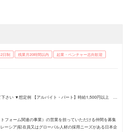
2日制
残業月20時間以内
起業・ベンチャー志向歓迎
00円以上 ＊
務・経験・スキル等を総合的に鑑みて提案させて下さい 【正社員の
/インターン/業務委託など幅広く検討可能ですが、週15時間以上
ットフォーム関連の事業）の営業を担っていただける仲間を募集