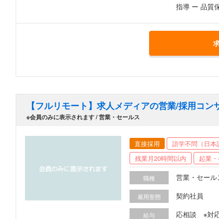
指導 ー 品
【フルリモート】求人メディアの営業/採用コン
※会員のみに表示されます / 営業・セールス
直接採用
語学不問（日本
残業月20時間以内
起業・
営業・セール
職種
契約社員
雇用形態
応相談 ※対応可能
給与