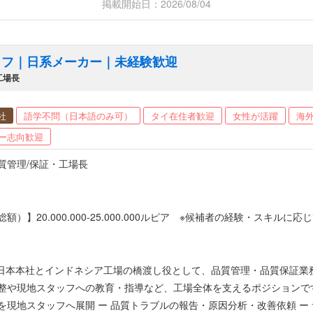
掲載開始日：2026/08/04
ッフ｜日系メーカー｜未経験歓迎
・工場長
社
語学不問（日本語のみ可）
タイ在住者歓迎
女性が活躍
海
ー志向歓迎
質管理/保証・工場長
額）】20.000.000-25.000.000ルピア ※候補者の経験・スキ
【昇給】あり 【福利厚生】 ・住宅：現物支給（単身者用アパート １LDK
間300円程度で利用可能） ・本社採用あり（その場合は日本法人からも給料あ
 日本本社とインドネシア工場の橋渡し役として、品質管理・品質保証業
スタッフへの教育・指導など、工場全体を支えるポジションです。 【主な業務内容】 ー 日本本社との各種調整業務 ー
を現地スタッフへ展開 ー 品質トラブルの報告・原因分析・改善依頼 ー