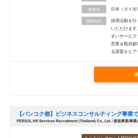
ルタイム勤務
日本（タイ出
勤務地
勤務の場合）…月15万円（
有しておりませんため
採用活動を行ってい
職務内容
ちでないタイ
いただけます
すいサービスです。 受注してからが本番で、お客様の採用成功を実現するため伴走頂きます。 ＜
営業＆既存顧客の
る課題をヒア
能です。 ③採用成功（内定までフォロー） 導入後は企業の採用成功という同じ目的に沿って、伴走して頂きます。 基本的に在宅ワークとなるた
め、責任持っ
【バンコク都】ビジネスコンサルティング事業
PERSOL HR Services Recruitment (Thailand) Co., Ltd. / 新
ヘッドハンター・人材紹介会