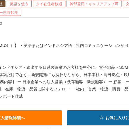
社
英語を使う
タイ在住者歓迎
幹部登用・キャリアアップ可
ー志向歓迎
ス
）】 ・英語またはインドネシア語：社内コミュニケーションが可能なレベル ・学歴：大卒以上を想定（要確認
子部品、EMS、商社または製造業での営業経験、営業事
アまたは海外での就業経験 【その他、求める人物像】 ・顧客や社内関係者に対して、丁寧かつ
迅速に対応できる方 ・主体性に物事
 インドネシアへ進出する日系製造業のお客様を中心に、電子部品・SCM
構築だけでなく、新規開拓にも携わりながら、日本本社・海外拠点・現
納期・在庫・物流・品質に関するフォロー ー 社内（営業・物流・購買・品
レポート作成
求人情報詳細へ
お気に入り