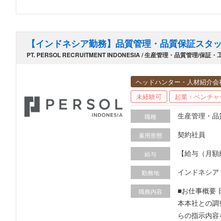
【インドネシア勤務】品質管理・品質保証スタ
PT. PERSOL RECRUITMENT INDONESIA / 生産管理・品質管理/保証
ヘッドハンター・人材紹介会
未経験可
起業・ベンチャ
生産管理・品
職種
契約社員
雇用形態
【給与（月額総
給与
実績あり） 
インドネシア
勤務地
■お仕事概要
職務内容
本本社との調整や現地
らの指示内容