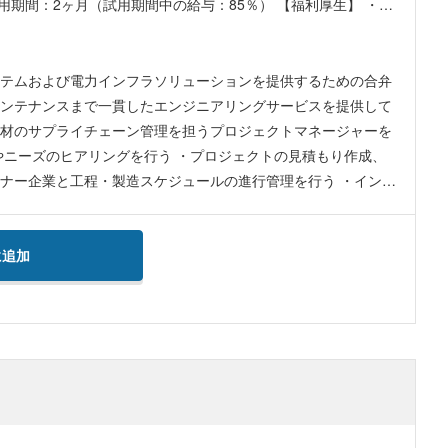
2ヶ月（試用期間中の給与：85％） 【福利厚生】 ・渡
ステムおよび電力インフラソリューションを提供するための合弁
メンテナンスまで一貫したエンジニアリングサービスを提供して
部材のサプライチェーン管理を担うプロジェクトマネージャーを
ナー企業と工程・製造スケジュールの進行管理を行う ・インフ
ジェクトの売上、支出、利益管理および進捗トラッキングを行う
う ・同社の管理職や現地の日本語通訳スタッフと密に連携し、
て迅速に解決を図る ・現地パートナー開拓や新規ビジネス展開
に追加