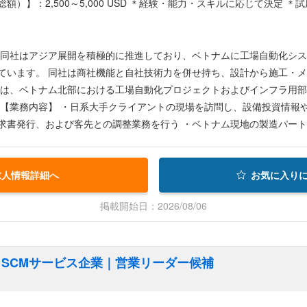
）】：2,500～5,000 USD ＊経験・能力・スキルに応じて決定 ＊試用期間：
請サポート ・賞与 ・昇給 ・住宅手当 ・海外医療保険 ・社会保険
 同社はアジア展開を積極的に推進しており、ベトナムに工場自動化シ
ています。 同社は商社機能と自社技術力を併せ持ち、設計から施工・
回は、ベトナム北部における工場自動化プロジェクトおよびインフラ用
、
求書発行、および客先との調整業務を行う ・ベトナム現地の製造パート
荷スケジュール調整、物流・通関手続きの進行管理を行う ・担当プロ
工業団地にある客先工場やパートナー製造工場へ足を運び現場対応を行
行を図る ・納期遅延や品質課題が発生した際、パートナー企業と連携し
求人情報詳細へ
お気に入り
行う ・その他、付随業務
掲載開始日：2026/08/06
SCMサービス企業｜営業リーダー候補