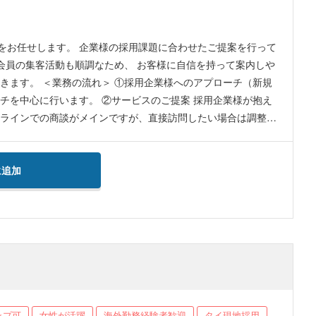
イト（タイ在住者で時短勤務、1日5時間勤務×週5日=週25時間
持
に合わせたご提案を行って
。
会員の集客活動も順調なため、 お客様に自信を持って案内しや
ビスのご提案 採用企業様が抱え
ンラインでの商談がメインですが、直接訪問したい場合は調整可
に追加
ップ可
女性が活躍
海外勤務経験者歓迎
タイ現地採用