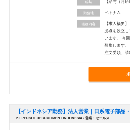
【給与（月給総額
給与
航費 ・ビザ申
ベトナム
勤務地
【求人概要】
職務内容
拠点を設立し
います。 今
募集します。 【業務内容】 ・日系大手クライアントの現場を訪問し、設備投資情報やニーズのヒアリングを行う ・プロジェクトの見積もり作成
注文受領、請
ラ部材等の出
・ハノイ周辺
円滑な業務遂
のサポートを
【インドネシア勤務】法人営業｜日系電子部品・
PT. PERSOL RECRUITMENT INDONESIA / 営業・セールス