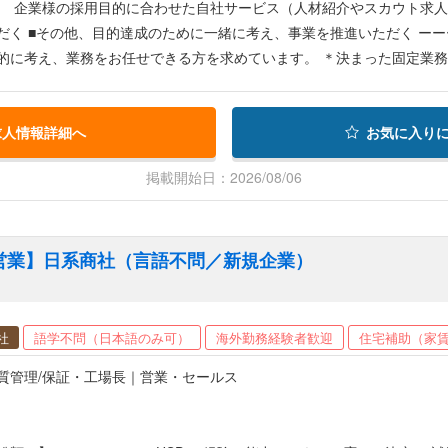
業様の採用目的に合わせた自社サービス（人材紹介やスカウト求人メディア）をご提案頂く ■
 基本的にリモート・在宅ワークとな
的に考え、業務をお任せできる方を求めています。 ＊決まった固定業
。 ※本ポジションですが、近日中に応募を締め切る可能性がございます。応募を検討されている方は6月
応募orお問い合わせください。
求人情報詳細へ
お気に入り
掲載開始日：2026/08/06
営業】日系商社（言語不問／新規企業）
社
語学不問（日本語のみ可）
海外勤務経験者歓迎
住宅補助（家
質管理/保証・工場長｜営業・セールス