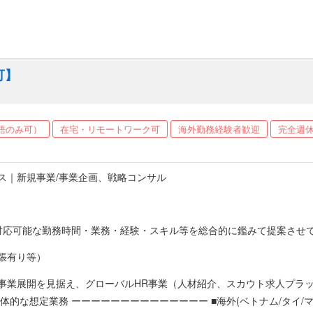
可】
語のみ可）
在宅・リモートワーク可
海外勤務経験者歓迎
完全週休
ス｜新規事業/事業企画、戦略コンサル
な勤務時間・業務・経験・スキル等を総合的に鑑みて提案させて下さい ▼想定例 【アルバイト・パート】時給1,5
者は時給2,000円以上 【業務委託の場合】※対応可能な勤務時間・業
張有り等）
住者のみ）】年収400万円～ （雇用形態は正社員/アルバイト/パート
とが条件となります）。
事業展開を見据え、グローバルHR事業（人材紹介、スカウト求人プラ