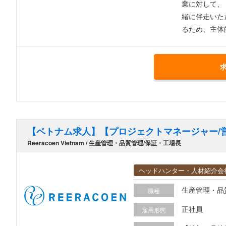
業に対して、 企
緒に伴走いただく ■その他、目的達成のために一緒に考え、事業を推進いただく ーーーーーーーーーーーーーー
るため、主体
あり、マルチタスクができる方を歓迎します
末迄にWEB
【ベトナム求人】【プロジェクトマネージャー/
Reeracoen Vietnam / 生産管理・品質管理/保証・工場長
ヘッドハンター・人材紹介会
生産管理・品
職種
正社員
雇用形態