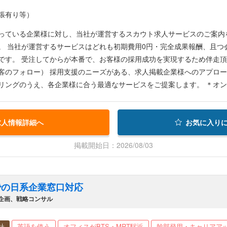
の場合）…月給25万円～30万円＋売上インセンティブ 業務委託orアルバ
張有り等）
約5万THB相当）～＋売上インセンティブ ＊日本在住者は勿論、タイ在住者の方も歓迎しますが、 当社はタイ法人を保
、現地滞在のビザ発行はできかねますこと予めご了承下さい。 ※日本円でのお支払いを想定しております。 日本口座をお
る企業様に対し、当社が運営するスカウト求人サービスのご案内をお任せします。 企業様の採用課題
在住者には日本法人からのWise等、海外送金でお支払いさせて頂きます
。 当社が運営するサービスはどれも初期費用0円・完全成果報酬、且つ
業務の流れ＞ ①採用企業様へのアプローチ（新規
フォロー） 採用支援のニーズがある、求人掲載企業様へのアプローチを中心に行います。 ②サー
リングのうえ、各企業様に合う最適なサービスをご提案します。 ＊オ
て長期的に業務をお任せできる方を求めています。
求人情報詳細へ
お気に入り
掲載開始日：2026/08/03
での日系企業窓口対応
規事業/事業企画、戦略コンサル
社
英語を使う
オフィスがBTS・MRT駅近
幹部登用・キャリアア