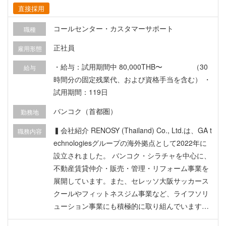
直接採用
コールセンター・カスタマーサポート
職種
正社員
雇用形態
・給与：試用期間中 80,000THB〜 （30
給与
時間分の固定残業代、および資格手当を含む） ・
試用期間：119日
バンコク（首都圏）
勤務地
▍会社紹介 RENOSY (Thailand) Co., Ltd.は、GA t
職務内容
echnologiesグループの海外拠点として2022年に
設立されました。 バンコク・シラチャを中心に、
不動産賃貸仲介・販売・管理・リフォーム事業を
展開しています。また、セレッソ大阪サッカース
クールやフィットネスジム事業など、ライフソリ
ューション事業にも積極的に取り組んでいます。
「テクノロジー × 不動産」で新しい価値を提供