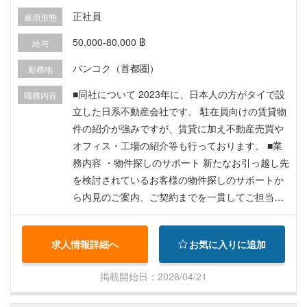
正社員
雇用形態
50,000-80,000 ฿
給与
バンコク（首都圏）
勤務地
■同社について 2023年に、日本人の方がタイで設
職務内容
立した日系不動産会社です。 駐在員向けの賃貸物
件の紹介が強みですが、賃貸に加え不動産売買や
オフィス・工場の紹介等も行っております。 ■業
務内容 ・物件探しのサポート 新たなお引っ越し先
を検討されているお客様の物件探しのサポートか
ら内見のご案内、ご契約までを一貫してご担当い
ただきます。 ・契約、入居後のサポート エアコン
や水道の故障など、日常のトラブルがあった際に
求人情報詳細へ
お気に入りに追加
お客様とオーナー様の間に立ちトラブル解決のサ
ポートを行っていただきます。
掲載開始日：2026/04/21