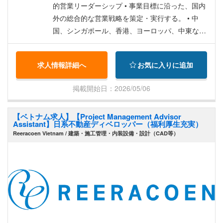
的営業リーダーシップ • 事業目標に沿った、国内
外の総合的な営業戦略を策定・実行する。 • 中
国、シンガポール、香港、ヨーロッパ、中東な
ど、主要な国際市場を特定し、ターゲットとす
る。 • 国際的な不動産エージェント、移転コンサ
求人情報詳細へ
お気に入りに追加
ルタント、投資会社とのパートナーシップを構築
する。 • グローバルな不動産トレンド、購入者の
掲載開始日：2026/05/06
行動、市場機会を分析し、製品のポジショニング
と価格設定を最適化する。 ■チームマネジメント
【ベトナム求人】【Project Management Advisor
とオペレーション • 営業チームを率いて指導し、
Assistant】日系不動産ディベロッパー（福利厚生充実）
売上目標の達成と卓越したサービス提供を実現す
Reeracoen Vietnam / 建築・施工管理・内装設備・設計（CAD等）
る。 • 問い合わせから成約までの営業活動、CRM
管理、顧客エンゲージメントを統括する。 • マー
ケティング、顧客関係、プロジェクト開発チーム
と連携し、製品ローンチとキャンペーン実行を整
合させる。 • 営業実績、コンバージョン率、顧客
満足度に関するKPIを設定し、モニタリングする。
■顧客およびパートナー関係 • 国際的な不動産展示