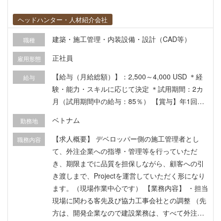
会、ロードショー、ネットワーキングイベントに
おいて、グループを代表して参加する。 • 主要な
ヘッドハンター・人材紹介会社
投資家、エージェント、法人顧客との関係を構
建築・施工管理・内装設備・設計（CAD等）
職種
築・維持する。 • 国内外の購入者に対し、最高の
顧客体験とアフターサービスを提供することを保
正社員
雇用形態
証する。
【給与（月給総額）】：2,500～4,000 USD ＊経
給与
験・能力・スキルに応じて決定 ＊試用期間：2カ
月（試用期間中の給与：85％） 【賞与】年1回
【昇給】年1回（給与査定） 【手当】 ・住宅手当
ベトナム
勤務地
（応相談） ・通勤車あり（ピックアップ時間・場
所指定） ・SIMカード支給 ・VISA及び労働許可証
【求人概要】 デベロッパー側の施工管理者とし
職務内容
取得サポートあり 【福利厚生】 ・民間医療保険
て、外注企業への指導・管理等を行っていただ
（海外保険） ・社員旅行 ・社内懇親会
き、期限までに品質を担保しながら、顧客への引
き渡しまで、Projectを運営していただく形になり
ます。（現場作業中心です） 【業務内容】 ・担当
現場に関わる客先及び協力工事会社との調整 （先
方は、開発企業なので建設業務は、すべて外注に