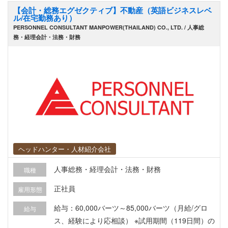
【会計・総務エグゼクティブ】不動産（英語ビジネスレベ
ル/在宅勤務あり）
PERSONNEL CONSULTANT MANPOWER(THAILAND) CO., LTD. / 人事総
務・経理会計・法務・財務
ヘッドハンター・人材紹介会社
人事総務・経理会計・法務・財務
職種
正社員
雇用形態
給与：60,000バーツ～85,000バーツ（月給/グロ
給与
ス、経験により応相談） ※試用期間（119日間）の