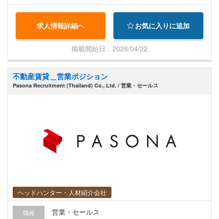
なります） ・工事施工の安全、工期、品質の管理
業務 ・協力工事会社への指示等の現場管理業務 ・
求人情報詳細へ
お気に入りに追加
各プロジェクト先にて、施工管理業務全般 ・現地
スタッフのマネジメント(必要に応じて）
掲載開始日：2026/04/22
不動産賃貸＿営業ポジション
Pasona Recruitment (Thailand) Co., Ltd. / 営業・セールス
ヘッドハンター・人材紹介会社
営業・セールス
職種