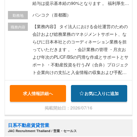
給与は提示基本給の90%となります 。 福利厚生：
・賞与（年1回/12月支給） ・昇給（年1回/1月）
バンコク（首都圏）
勤務地
・通勤手当 ・皆勤手当 ・定期健康診断 ※以下は試
用期間終了後に適用 ： ・プロビデントファンド
【業務内容】 タイ法人における会社運営のための
職務内容
・グループ保険 ・携帯端末および通信費支給 ・語
会計および総務業務のマネジメントサポート、な
学学習補助（年間最大 20,000バーツまで） ・自
らびに日本本社とのコーディネーション業務を担
己啓発・研修サポート（年間予算による）
っていただきます 。 ・会計業務の管理 ・月次お
よび年次のPL/CF/BSの円滑な作成とサポートとサ
ポート ・不動産投資を行うJV（合弁）プロジェク
ト企業向けの支払と入金情報の収集および手配サ
ポート ・自社および投資企業の四半期財務諸表レ
ポートの作成と日本本社への報告サポート ・ 総務
求人情報詳細へ
お気に入りに追加
および内部監査 、契約書の管理および就業環境の
維持と管理 ・会社の公式会議（取締役会など）や
掲載開始日：2026/07/16
内部統制など監査に関する日本本社との調整 ・人
事活動および給与計算業務のサポート
日系不動産賃貸営業
JAC Recruitment Thailand / 営業・セールス