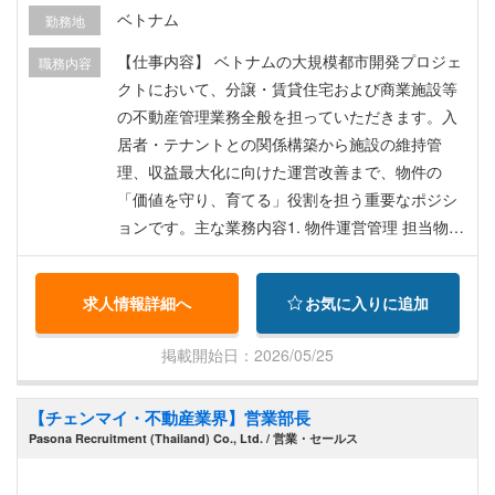
ベトナム
勤務地
【仕事内容】 ベトナムの大規模都市開発プロジェ
職務内容
クトにおいて、分譲・賃貸住宅および商業施設等
の不動産管理業務全般を担っていただきます。入
居者・テナントとの関係構築から施設の維持管
理、収益最大化に向けた運営改善まで、物件の
「価値を守り、育てる」役割を担う重要なポジシ
ョンです。主な業務内容1. 物件運営管理 担当物件
（住宅・商業施設等）の日常的な運営管理および
入居者・テナント対応 入退去手続き、契約更新・
求人情報詳細へ
お気に入りに追加
解約管理 賃料・管理費等の請求・回収管理および
未収対応 2. 建物維持管理（BM） 設備点検・修繕
掲載開始日：2026/05/25
計画の立案および業者管理（空調、電気、給排水
等） 管理委託会社・メンテナンス業者との折衝・
【チェンマイ・不動産業界】営業部長
品質管理 長期修繕計画の策定支援および予算管理
Pasona Recruitment (Thailand) Co., Ltd. / 営業・セールス
3. テナント・入居者リレーション 入居者・テナン
トからのクレーム・問い合わせ対応（日本語・英