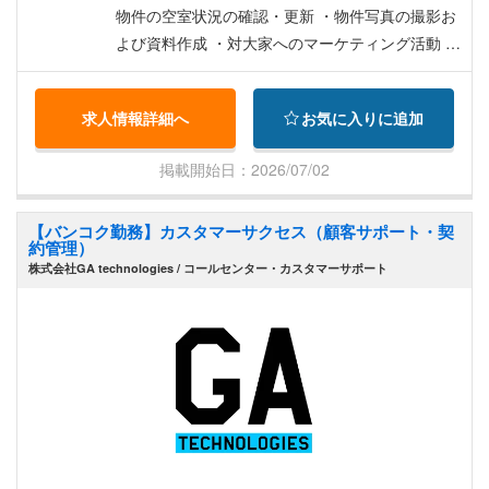
物件の空室状況の確認・更新 ・物件写真の撮影お
よび資料作成 ・対大家へのマーケティング活動 ・
物件広告の作成および掲載（ウェブサイト、SN
S、不動産ポータルサイト） ・プロモーション活
求人情報詳細へ
お気に入りに追加
動の企画・実施 ・市場調査と競合分析と提案 ◇テ
ナント管理 ・テナントからの要望や不具合時修理
掲載開始日：2026/07/02
の手配対応 ・定期的な物件点検とメンテナンスの
調整 ・解約手続きの管理
【バンコク勤務】カスタマーサクセス（顧客サポート・契
約管理）
株式会社GA technologies / コールセンター・カスタマーサポート