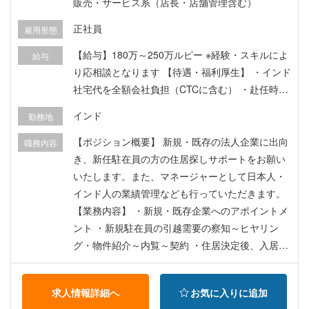
販売・サービス系（店長・店舗管理含む）
正社員
雇用形態
【給与】180万～250万ルピー ※経験・スキルによ
給与
り応相談となります 【待遇・福利厚生】 ・インド
社宅代を全額会社負担（CTCに含む） ・赴任時航
空券代を全額支給 ・VISA、FRRO取得費用を全額
インド
勤務地
会社負担 ・勤務1年以上の社員は、毎年一回、一
時帰国往復航空券代を全額支給 ・営業時の社用車
【ポジション概要】 新規・既存の法人企業に出向
職務内容
の使用並びに営業交通費全額会社負担
き、新任駐在員の方の住居探しサポートをお願い
いたします。また、マネージャーとして日本人・
インド人の業績管理なども行っていただきます。
【業務内容】 ・新規・既存企業へのアポイントメ
ント ・新規駐在員の引越需要の察知～ヒヤリン
グ・物件紹介～内覧～契約 ・住居決定後、入居前
～後のサポート※一般住居の仲介に慣れていただい
た後はオフィス仲介を担当いただく場合もござい
求人情報詳細へ
お気に入りに追加
ます。