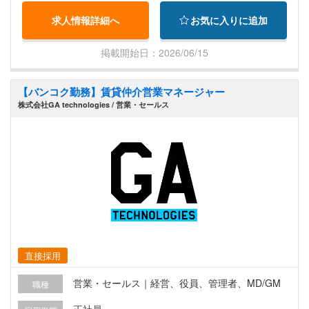
し、海外においてもRENOSYブランドの拡大を目
求人情報詳細へ
お気に入りに追加
指しています。 ▍業務内容 バンコクを中心に不動
産賃貸仲介サービスを展開する当社にて、ご入居
掲載開始日：2026/06/15
いただいたお客様（主に日系企業の駐在員やその
ご家族）の、入居後のアフターフォローおよび契
【バンコク勤務】賃貸仲介営業マネージャー
約管理をお任せします。 異国の地での生活に不安
株式会社GA technologies / 営業・セールス
を抱えるお客様に寄り添い、快適な暮らしを支え
る「頼れるパートナー」として、これまでの社会
人経験で培った顧客対応力やホスピタリティを存
分に活かしていただけるポジションです。 【具体
的な業務内容】 ・顧客フォロー・サポート：ご入
居中のお客様からの問い合わせ対応（お部屋の不
具合やトラブル、生活に関するご相談などへの対
応） ・各種調整・ディレクション：トラブル発生
時、社内のタイ人スタッフや現地ローカルのオー
直接採用
ナー（大家）様、修理業者との連携・手配の指示
・契約管理： 入居・退去・更新時の手続き、書類
営業・セールス｜経営、役員、管理者、MD/GM
職種
作成、顧客情報のシステム入力・管理 ・住み替え