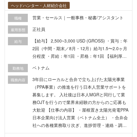
ヘッドハンター・人材紹介会社
営業・セールス｜一般事務・秘書/アシスタント
職種
正社員
雇用形態
【給与】 2,500~3,000 USD (GROSS) ・賞与：年
給与
2回（中間・期末／8月・12月）給与1.5〜2.0ヶ月
分程度 ・昇給：年1回 ・昇格：年1回 【福利厚
生】 ・VISA、労働許可証：取得サポートあり ・
ベトナム
勤務地
民間医療保険／海外旅行保険・医療費サポート ・
通信費支給 ・日本一時帰国航空券代 会社負担：年
3年目にローカルと合弁で立ち上げた太陽光事業
職務内容
1回（＋特別有給7日あり） ・通勤・帰宅時のGra
（PPA事業）の推進を行う日本人営業サポートを
b利用可（会社負担） ・年1回の健康診断 ・有給
募集します。 入社後は日本人MGRと同行して業
休暇：12日（1日/月） 【試用期間】 2ヶ月（試用
務OJTを行うので業界未経験の方からのご応募も
期間中は給与85%支給） 【希望入社時期】 2026
大歓迎 【仕事の内容】 ・屋根置き太陽光発電PPA
年12月〜2027年1月
日本企業向け法人営業（ベトナム全土） ・合弁会
社への各種業務取り次ぎ、進捗管理・連絡・調整
業務 ・顧客データ調査、市場調査（マーケティン