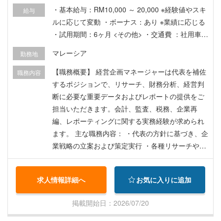
・基本給与：RM10,000 ～ 20,000 ※経験値やスキ
給与
ルに応じて変動 ・ボーナス：あり ※業績に応じる
・試用期間：6ヶ月 <その他> ・交通費 ：社用車貸
与 ・マレーシアへの片道航空券は企業負担 ・就労
マレーシア
勤務地
ビザ：会社負担にて申請・取得サポートあり ・家
賃補助：あり
【職務概要】 経営企画マネージャーは代表を補佐
職務内容
するポジションで、リサーチ、財務分析、経営判
断に必要な重要データおよびレポートの提供をご
担当いただきます。会計、監査、税務、企業再
編、レポーティングに関する実務経験が求められ
ます。 主な職務内容： ・代表の方針に基づき、企
業戦略の立案および策定実行 ・各種リサーチや調
査を実施し、分析結果および提案を経営陣に提示
し、意思決定を支援 ・経営会議用のプレゼンテー
求人情報詳細へ
お気に入りに追加
ション資料、会議記録、アカウンタビリティ・レ
ポートの作成
掲載開始日：2026/07/20