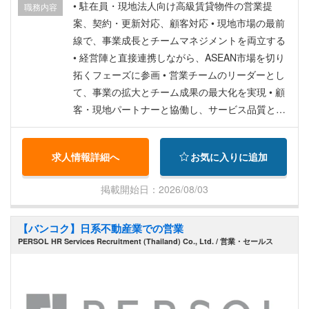
• 駐在員・現地法人向け高級賃貸物件の営業提
職務内容
案、契約・更新対応、顧客対応 • 現地市場の最前
線で、事業成長とチームマネジメントを両立する
• 経営陣と直接連携しながら、ASEAN市場を切り
拓くフェーズに参画 • 営業チームのリーダーとし
て、事業の拡大とチーム成果の最大化を実現 • 顧
客・現地パートナーと協働し、サービス品質と顧
客満足度を向上 • ASEANエリアの将来展開を見据
えた営業基盤づくり • 営業戦略の立案・実行（個
求人情報詳細へ
お気に入りに追加
人／法人向け高級賃貸） • 営業チーム（日本人／
現地スタッフ）のマネジメント・育成 • KPI設計・
掲載開始日：2026/08/03
業績管理・営業プロセス改善 • 顧客満足度向上の
ための体制構築
【バンコク】日系不動産業での営業
PERSOL HR Services Recruitment (Thailand) Co., Ltd. / 営業・セールス