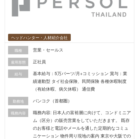
ヘッドハンター・人材紹介会社
営業・セールス
職種
正社員
雇用形態
基本給与：5万バーツ/月+コミッション 賞与：業
給与
績連動型 タイ社会保険、民間保険 各種休暇制度
（有給休暇、病欠休暇） 通信費
バンコク（首都圏）
勤務地
職務内容: 日本人の富裕層に向けて、コンドミニア
職務内容
ム（区分）の販売営業をしていただきます。 既存
のお客様と電話やメールを通した定期的なコミュ
ニケーション 物件周り現地の案内 東京や大阪での