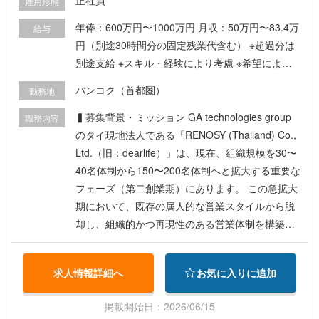
正社員
雇用形態
ご提案：契約更新のタイミングや、家族構成の変
化に合わせた、新しいお部屋探しの追加提案・リ
年俸：600万円〜1000万円 月収：50万円〜83.4万
給与
ピート獲得 ▍ポジションの魅力・やりがい ・培っ
円（別途30時間分の固定残業代含む） ※超過分は
てきた「ホスピタリティ」が最大の武器になる お
別途支給 ※スキル・経験により考慮 ※希望によっ
客様は、言葉や文化の違うタイで生活を始めるビ
て日本円とタイバーツに振り分けて支給させてい
バンコク（首都圏）
勤務地
ジネスパーソンやそのご家族です。ホテル、旅
ただきます。 □試用期間：あり(3ヶ月) ※条件の変
行、サービス業界などで培った「相手の立場に立
更なし その他福利厚生 ・ フレックス制度（ポジ
▍募集背景・ミッション GA technologies group
職務内容
った丁寧なコミュニケーション」や「先回りした
ションによる） ・PC等の周辺機器の貸与制度
のタイ現地法人である「RENOSY (Thailand) Co.,
気配り」が、お客様の大きな安心に繋がります。
（マウスやデュアルディスプレイ等） ・持株会加
Ltd.（旧：dearlife）」は、現在、組織規模を30〜
・グローバルな「調整力」が身につく お客様（日
入（※GA technologiesの株式） など その他休暇制
40名体制から150〜200名体制へと拡大する重要な
本人）のご要望をヒアリングし、社内のタイ人ス
度 ・傷病休暇 ・出産休暇 ・有給休暇
フェーズ（第二創業期）にあります。 この急拡大
タッフやローカルのオーナー様（タイ人）へ伝え
期において、既存の属人的な営業スタイルから脱
て解決へと導きます。日本とタイの文化の架け橋
却し、組織的かつ再現性のある営業体制を構築す
となり、プロジェクトを動かすような高い調整
ることが急務となっています。 そのため、ご自身
力・ディレクション能力が身につきます。 ・新規
でも最前線でトップラインを牽引しながら、営業
求人情報詳細へ
お気に入りに追加
のテレアポや飛び込み営業は一切なし すでにご契
プロセスの型化とメンバーマネジメントを並行し
約いただいている既存のお客様へのサポートに集
て推進できる「プレイングマネージャー」を新た
掲載開始日：2026/06/15
中できるため、「売って終わり」ではなく、お客
に募集いたします。 海外現地法人での営業経験・