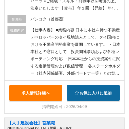
バーツ ※ご経験・スキル・前職年収を考慮の上、
決定いたします 【賞与】 年１回 【昇給】 年1回
（●月） 【福利厚生】 ・社会保険完備 ・交通費支
バンコク（首都圏）
勤務地
給 ・その他福利厚生あり
【仕事内容】 ■業務内容 日本に本社を持つ不動産
職務内容
デベロッパーのタイ現地法人として、タイ国内に
おける不動産開発事業を展開しています。 ・日本
本社との窓口として、投資関連事項および各種レ
ポーティング対応 ・日本本社からの投資案件に関
する進捗管理および数値管理 ・各ステークホルダ
ー（社内関係部署、外部パートナー等）との契約
書レビューおよび管理 ・事業計画および収支モデ
ルの作成・更新（財務モデリング） ・プロジェク
求人情報詳細へ
お気に入りに追加
トの進行管理および関係者との調整業務 ・社内ガ
バナンスおよびコンプライアンス体制の整備・運
掲載開始日：2026/04/09
用 ・経営層へのレポーティングおよび意思決定支
援 ・その他、事業運営に関わる管理業務全般
【大手建設会社】営業職
QHR Recruitment Co.,Ltd. / 営業・セールス