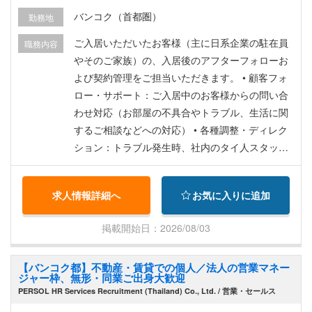
休暇、病欠休暇）など各種完備
バンコク（首都圏）
勤務地
ご入居いただいたお客様（主に日系企業の駐在員
職務内容
やそのご家族）の、入居後のアフターフォローお
よび契約管理をご担当いただきます。 • 顧客フォ
ロー・サポート：ご入居中のお客様からの問い合
わせ対応（お部屋の不具合やトラブル、生活に関
するご相談などへの対応） • 各種調整・ディレク
ション：トラブル発生時、社内のタイ人スタッフ
や現地ローカルのオーナー（大家）様、修理業者
との連携・手配の指示 • 契約管理： 入居・退去・
求人情報詳細へ
お気に入りに追加
更新時の手続き、書類作成、顧客情報のシステム
入力・管理 • 住み替えご提案：契約更新のタイミ
掲載開始日：2026/08/03
ングや、家族構成の変化に合わせた、新しいお部
屋探しの追加提案・リピート獲得
【バンコク都】不動産・賃貸での個人／法人の営業マネー
ジャー枠、無形・同業ご出身大歓迎
PERSOL HR Services Recruitment (Thailand) Co., Ltd. / 営業・セールス