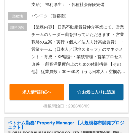
支給） 福利厚生： ・各種社会保険完備
経験 組織が数十名から数百名へスケールする過程
で発生する、複雑な組織課題・事業課題の解決（0
バンコク（首都圏）
勤務地
→1、1→10）に直接関与できます。 ・高い裁量権
【業務内容】 日系不動産賃貸仲介事業にて、営業
職務内容
と経営視点の獲得 単なる目標達成にとどまらず、
チームのリーダー職を担っていただきます ・営業
PL/BSの理解に基づいた事業運営や評価制度の構
戦略の立案・実行（個人／法人向け高級賃貸） ・
築など、より経営に近いレイヤーでの実務経験を
営業チーム（日本人／現地スタッフ）のマネジメ
積むことが可能です。 ・将来的なキャリアパスの
ント・育成 ・KPI設計・業績管理・営業プロセス
広がり 本ポジションでの実績をもとに、タイ国内
改善 ・顧客満足度向上のための体制構築 【その
の事業責任者やASEANエリア統括、あるいは本社
他】 従業員数：30〜40名（うち日本人：空欄名）
側のグローバル事業責任者など、経営幹部候補
上司：空欄
（CxO候補）としてのキャリアパスが開かれてい
ます。
求人情報詳細へ
お気に入りに追加
掲載開始日：2026/06/09
ベトナム勤務/ Property Manager 【大規模都市開発プロジ
ェクト】
GLOBAL DOOR HUMAN SOLUTION CO., LTD. / 新規事業/事業企画、戦略コ