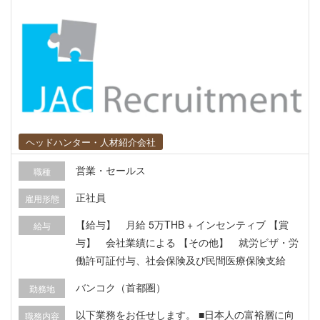
ヘッドハンター・人材紹介会社
営業・セールス
職種
正社員
雇用形態
【給与】 月給 5万THB + インセンティブ 【賞
給与
与】 会社業績による 【その他】 就労ビザ・労
働許可証付与、社会保険及び民間医療保険支給
バンコク（首都圏）
勤務地
以下業務をお任せします。 ■日本人の富裕層に向
職務内容