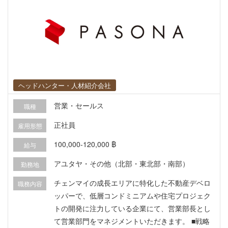
語・ベトナム語対応） コミュニティイベントや居
住者サービスの企画・実施 入居満足度向上施策の
提案・推進 4. リーシング（空室対策） 空室状況
の把握と入居促進施策の立案・実行 仲介会社・エ
ージェントとの関係構築および営業活動サポート
市場調査（賃料相場・競合物件分析）の実施 5. 収
支管理・レポーティング 担当物件の収支管理（予
ヘッドハンター・人材紹介会社
実管理）および月次・四半期レポート作成 本社・
上長への定期報告および改善提案 KPI（稼働率・
営業・セールス
職種
収益・顧客満足度等）のモニタリングと改善対応
正社員
雇用形態
6. 関係部署・外部機関との連携 開発部門・法務・
経理・営業等の社内関係部署との連携 ベトナム地
100,000-120,000 ฿
給与
方当局や管理組合との折衝・調整 プロジェクト新
アユタヤ・その他（北部・東北部・南部）
勤務地
規開業時の管理体制構築サポート
チェンマイの成長エリアに特化した不動産デベロ
職務内容
ッパーで、低層コンドミニアムや住宅プロジェク
トの開発に注力している企業にて、営業部長とし
て営業部門をマネジメントいただきます。 ■戦略