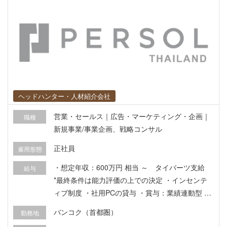
ヘッドハンター・人材紹介会社
営業・セールス｜広告・マーケティング・企画｜
職種
新規事業/事業企画、戦略コンサル
正社員
雇用形態
・想定年収：600万円 相当 ～ タイバーツ支給
給与
*最終条件は能力評価の上での決定 ・インセンテ
ィブ制度 ・社用PCの貸与 ・賞与：業績連動型 ・
タイ社会保険、民間保険 ・各種休暇制度（有給休
バンコク（首都圏）
勤務地
暇、病欠休暇）など各種完備