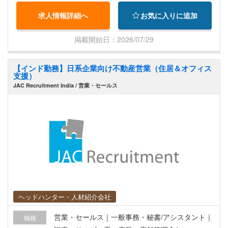
グ業務） ・サービス提案、商談参加 ・JV会社へ
求人情報詳細へ
お気に入りに追加
の各種業務取り次ぎ 【本ポジションのおすすめポ
イント】 ・親会社は大手プライム会社で安定した
掲載開始日：2026/07/29
経営基盤がある ・再エネ、脱炭素ビジネスでの業
務経験を積むことが出来る ・福利厚生が充実して
【インド勤務】日系企業向け不動産営業（住居＆オフィス
いる ・勤務地はホーチミン市内の中心エリア（※
支援）
営業活動での出張はあり）
JAC Recruitment India / 営業・セールス
ヘッドハンター・人材紹介会社
営業・セールス｜一般事務・秘書/アシスタント｜
職種