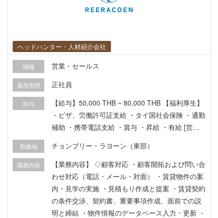
ヘッドハンター・人材紹介会社
営業・セールス
職種
正社員
雇用形態
【給与】50,000 THB ~ 80,000 THB 【福利厚生】
給与
・ビザ、労働許可証支給 ・タイ国社会保険 ・通勤
補助 ・携帯電話支給 ・賞与 ・昇給 ・有給 [営業
ポジション向け] ・営業車（原則自走） ・インセ
チョンブリー・ラヨーン（東部）
勤務地
ンティブ、コミッション：有
【業務内容】 ◇顧客対応 ・顧客開拓および問い合
職務内容
わせ対応（電話・メール・対面） ・賃貸物件の案
内・見学の実施 ・見積もり作成と提案 ・賃貸契約
の条件交渉、契約書、重要事項作成、面前での説
明と締結 ・物件情報のデータベース入力・更新 ・