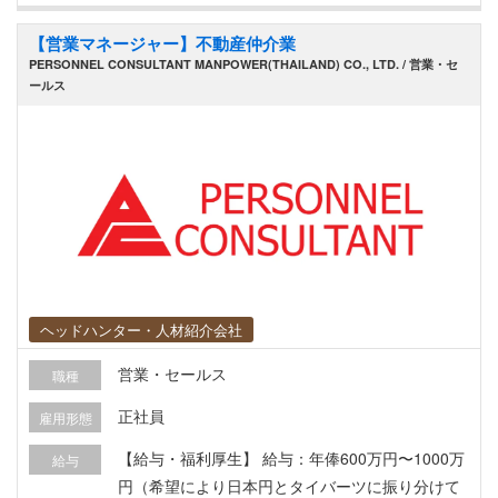
様と中長期的に深い信頼関係を築くことができま
マネジメント経験を活かし、当社のASEAN事業拡
【営業マネージャー】不動産仲介業
す。
大のキーマンとしてご活躍いただけるポジション
PERSONNEL CONSULTANT MANPOWER(THAILAND) CO., LTD. / 営業・セ
です。 ▍業務内容 プレイングとマネジメントを両
ールス
輪で回し、事業目標の達成に向けた営業戦略の実
行を担っていただきます。 【具体的な業務内容】
・プレイヤーとしてのトップライン牽引 自ら最前
線に立ち、顧客開拓およびクロージングを実行。
現場の一次情報を獲得し、勝ち筋を見出します。
・営業組織の仕組み化・型化 個人の成果に依存し
ない組織を作るため、自身の営業プロセスを言語
化し、マニュアル化・標準化を推進します。 ・多
国籍メンバーのマネジメント 日本人および現地ス
ヘッドハンター・人材紹介会社
タッフで構成されるチームのKPI管理、目標設定、
営業・セールス
職種
評価、育成を行います。 ・経営陣との連携・戦略
実行 本社および現地法人の経営陣と密に連携し、
正社員
雇用形態
現場の課題を事業戦略にフィードバック。経営視
【給与・福利厚生】 給与：年俸600万円〜1000万
給与
座を持った意思決定に参画していただきます。 ▍
円（希望により日本円とタイバーツに振り分けて
魅力・やりがい ・事業の非連続な成長を牽引する