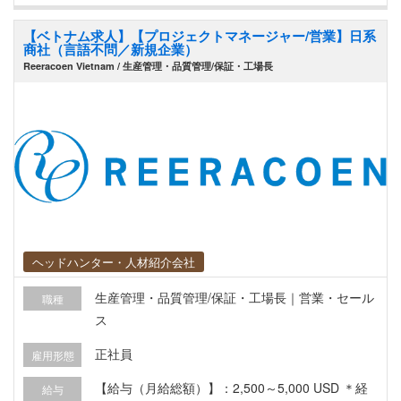
るため、主体的に考え、業務をお任せできる方を
【ベトナム求人】【プロジェクトマネージャー/営業】日系
求めています。 ＊決まった固定業務だけを淡々と
商社（言語不問／新規企業）
行いたい方よりも、何でも柔軟に取り組む意欲が
Reeracoen Vietnam / 生産管理・品質管理/保証・工場長
あり、マルチタスクができる方を歓迎します。 ※
本ポジションですが、近日中に応募を締め切る可
能性がございます。応募を検討されている方は6月
末迄にWEB応募orお問い合わせください。
ヘッドハンター・人材紹介会社
生産管理・品質管理/保証・工場長｜営業・セール
職種
ス
正社員
雇用形態
【給与（月給総額）】：2,500～5,000 USD ＊経
給与