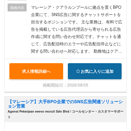
AV Leave（有給 or バケーション休暇）19日 ・入
マレーシア・クアラルンプールに拠点を置くBPO
職務内容
院休暇 87日 ・保険加入 AIA insurance ※外来規定
企業にて、SNS広告に関するチャットサポートを
（入院については別途保険がございます） ・一回
担当するポジションです。 主な業務は、有料で広
診療の保証上限額RM300 ・個人負担額一律RM25
告を掲載している広告代理店から寄せられる広告
（オンライン診療の場合RM0） ・一年間の最大保
作成に関する問い合わせ対応です。チャットを通
証額RM2,000
じて、広告配信時のエラーや広告配信停止などに
関する問い合わせへ対応します。 勤務地はクアラ
ルンプールで、24時間シフト制による勤務です。
VISA取得サポート、日本からマレーシアへの渡航
求人情報詳細へ
お気に入りに追加
費用（航空券）、マレーシア到着後2週間のホテル
滞在、医療保険などの福利厚生があります。 具体
掲載開始日：2026/08/05
的には以下となります。 ・有料で広告を掲載して
いる広告代理店の方より、主にチャットを通して
【マレーシア】大手BPO企業でのSNS広告関連ソリューシ
広告作成に関する問い合わせを専門として対応
ョン営業
（問い合わせ例） ┗エラーが出たので解消した
Agensi Pekerjaan eeevo recruit Sdn Bhd / コールセンター・カスタマーサポー
い、広告の配信が止まってしまった、など
ト