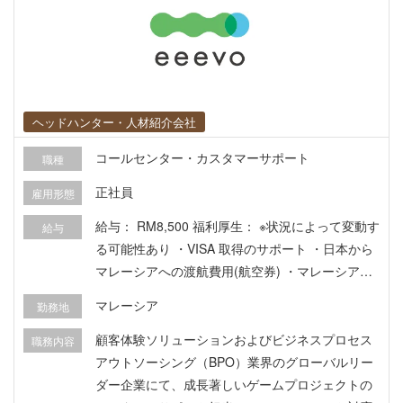
（新規/既存）への提案営業 ・広告主のビジネス目
標に沿った、最適な広告ソリューションの提案 ・
プロダクトの効果的な導入を通じた、クライアン
ト体験および満足度の向上 ・担当範囲に応じたS
MB（中小企業）クライアントのポートフォリオ管
ヘッドハンター・人材紹介会社
理および売上拡大 ・対応可能な範囲でのプリセー
ルスおよびポストセールスサポート ・各種広告プ
コールセンター・カスタマーサポート
職種
ロダクト/ソリューションに関する専門知識の習得
正社員
・市場トレンドやデータを分析し、課題解決や提
雇用形態
案改善を実施 ・広告主からのフィードバックや自
給与： RM8,500 福利厚生： ※状況によって変動す
給与
身の経験をもとにしたプロダクト改善提案 ・広告
る可能性あり ・VISA 取得のサポート ・日本から
プロダクトを活用して成果を上げた広告主の成功
マレーシアへの渡航費用(航空券) ・マレーシア到
事例の創出/共有 ・各種ツールを活用し、広告主の
着後、2週間のホテル滞在 会社から徒歩5-8分程度
マレーシア
ビジネス成功を総合的にサポート
勤務地
・Medical Leave (病気休暇) 8日 ・AV Leave(有給
or バケーション休暇) 19日 ・入院休暇 87日 ・保
顧客体験ソリューションおよびビジネスプロセス
職務内容
険加入 AIA insurance ※外来規定(入院については
アウトソーシング（BPO）業界のグローバルリー
別途保険あり) ・一回診療の保証上限額RM300 ・
ダー企業にて、成長著しいゲームプロジェクトの