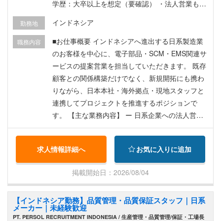
学歴：大卒以上を想定（要確認） ・法人営業もし
くは営業実務の経験 ・Excel、Word、PowerPoint
インドネシア
勤務地
の基本操作 【歓迎条件（WANT）】 ・電子部品、
EMS、商社または製造業での営業経験、営業事
■お仕事概要 インドネシアへ進出する日系製造業
職務内容
務、カスタマーサービス等の実務経験 ・インドネ
のお客様を中心に、電子部品・SCM・EMS関連サ
シアまたは海外での就業経験 【その他、求める人
ービスの提案営業を担当していただきます。 既存
物像】 ・顧客や社内関係者に対して、丁寧かつ迅
顧客との関係構築だけでなく、新規開拓にも携わ
速に対応できる方 ・主体性に物事を考え、業務を
りながら、日本本社・海外拠点・現地スタッフと
進められる方 ・責任感があり、長期的にインドネ
連携してプロジェクトを推進するポジションで
シアで勤務する意欲のある方
す。 【主な業務内容】 ー 日系企業への法人営業
（既存顧客・新規顧客） ー 顧客ニーズのヒアリン
グ・課題解決提案 ー 見積作成・価格交渉・受発注
求人情報詳細へ
お気に入りに追加
管理 ー 納期・在庫・物流・品質に関するフォロー
ー 社内（営業・物流・購買・品質部門）との調整
掲載開始日：2026/08/04
ー 日本本社・海外拠点への報告・連携 ー 売上管
理・営業レポート作成
【インドネシア勤務】品質管理・品質保証スタッフ｜日系
メーカー｜未経験歓迎
PT. PERSOL RECRUITMENT INDONESIA / 生産管理・品質管理/保証・工場長