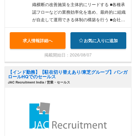
遂げることができる、主体的な推進力と課題解決
織横断の改善施策を主体的にリードする ■各種承
能力を歓迎します。 3．事業の成果にコミットす
認フローなどの業務効率化を進め、最終的に組織
る、当事者意識 制作自体が目的ではなく、その活
が自走して運用できる体制の構築を行う ■会社の
動が最終的に「売上」という事業成果にどう結び
目標や課題を理解したうえで、マネージャーとし
つくかを常に意識できる、ビジネス視点を重視し
て課題解決に取り組む ■定期報告やマネージャー
求人情報詳細へ
お気に入りに追加
ます。 制作のプロであると同時に、事業を成長さ
会議への参加を通じて、継続的な改善活動と組織
せる一員として成果に喜びを感じられる、そんな
成長に貢献する
掲載開始日：2026/08/07
当事者意識を持ち、成果に責任をもって取り組め
る方を求めています。
【インド勤務】【駐在切り替えあり/東芝グループ】バンガ
ロールHQでのセールス
JAC Recruitment India / 営業・セールス