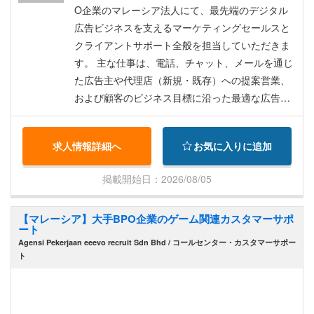
バケーション休暇）19日 ・入院休暇 87日 ・保険
O企業のマレーシア法人にて、最先端のデジタル
加入 AIA insurance ※外来規定（入院については別
広告ビジネスを支えるマーケティングセールスと
途保険がございます） ・一回診療の保証上限額R
クライアントサポート全般を担当していただきま
M300 ・個人負担額一律RM25 (オンライン診療の
す。 主な仕事は、電話、チャット、メールを通じ
場合RM0) ・一年間の最大保証額RM2,000
た広告主や代理店（新規・既存）への提案営業、
および顧客のビジネス目標に沿った最適な広告ソ
リューションの提案です。市場トレンドやデータ
を分析して課題解決を行い、担当する中小企業ク
求人情報詳細へ
お気に入りに追加
ライアントのポートフォリオ管理や売上拡大を目
指します。 これまでのB2B営業経験とデジタルマ
掲載開始日：2026/08/05
ーケティング（広告運用）の経験（各分野少なく
とも1年以上）を活かし、入社後の充実したトレー
【マレーシア】大手BPO企業のゲーム関連カスタマーサポ
ニングプログラムを通じて、最先端のデジタル広
ート
告分野でキャリアを築ける環境です。これまでの
Agensi Pekerjaan eeevo recruit Sdn Bhd / コールセンター・カスタマーサポー
スキルだけでなく、対人折衝能力を活かしてグロ
ト
ーバルな舞台でさらに活躍したい方に最適なポジ
ションです。 具体的には以下となります ・電話/
チャット/メールを通じた、広告主および代理店