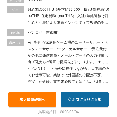
月給35,500THB（基本給33,000THB+通勤補助1,0
給与
00THB+住宅補助1,500THB） 入社1年経過後は評
価給と部署により別途インセンティブ獲得のチャ
ンスあり！ 月収36,000～42,000THB前後 1年
バンコク（首都圏）
勤務地
ごとの契約更新時の評価により昇給チャンスあ
り！! 【月収例】 入社3年目 オペレーター職
■仕事例 ☆家庭用ゲーム機のユーザーサポート カ
職務内容
月給36,500THB ＋（評価給＋インセンティブ）6,
スタマーサポート/テクニカルサポート/受注受付
100HTB→月収42,600THB ※インセンティブの規
その他に発信業務・メール・データの入力作業も
定は部署により異なります。
有 ※面接での適正で配属先が決まります。 ★ここ
がPOINT！！ ・海外に在住しながら、日本語のみ
でお仕事可能。業務では外国語の心配は不要。 ・
充実した研修。業界未経験でも皆さんが活躍しや
すい職場環境。 ・リーダー・SV・マネージャーへ
のキャリアアップも目指せます。
求人情報詳細へ
お気に入りに追加
掲載開始日：2026/08/04