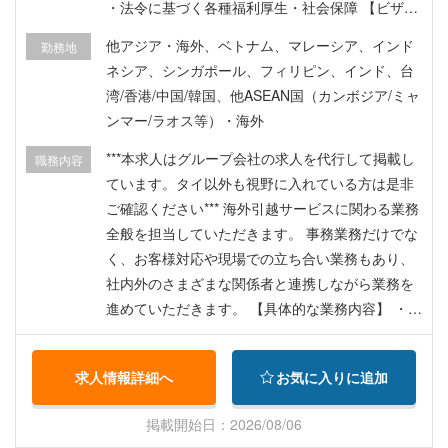
・法令に基づく各種福利厚生・社会保障 【ビザ・
労働許可】 会社負担
他アジア・海外、ベトナム、マレーシア、インド
勤務地
ネシア、シンガポール、フィリピン、インド、台
湾/香港/中国/韓国、他ASEAN国（カンボジア/ミャ
ンマー/ラオス等）・海外
***本求人はグループ会社の求人を代行して掲載し
職務内容
ています。タイ以外も視野に入れている方は是非
ご確認ください*** 海外引越サービスに関わる業務
全般を担当していただきます。 事務業務だけでな
く、お客様対応や現場での立ち合い業務もあり、
社内外のさまざまな関係者と連携しながら業務を
進めていただきます。 【具体的な業務内容】 ・見
積書、輸出入申告書など海外引越にかかわる各種
書類の作成と申請業務 ・顧客からの問い合わせ対
求人情報詳細へ
お気に入りに追加
応（電話・メール・対面） ・関連会社や下請け業
者との連携 ・引越当日の作業立ち合いおよび現場
掲載開始日：2026/08/06
での進行管理 ・引っ越し後のアフターフォロー ・