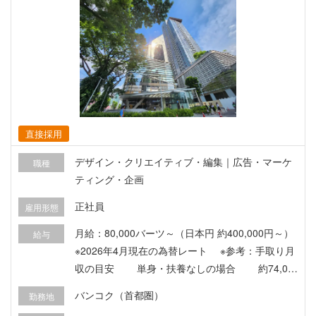
みを前へ進めていきます。 運用・業務改善・分
析・企画など、これまでの経験をより広く、より
深く、柔軟に活かせるポジションです。 ▼具体的
な業務内容 ・EC・Webサイトの運用業務全般の
実行と品質管理 ・運用プロセスにおける課題発見
と業務プロセスの改善 ・改善施策の立案・実行・
効果測定（PDCAの推進） ・販促施策や運用改善
に関するディレクションおよび関係部署との調整
直接採用
・自動化・AI活用を含む業務効率化の企画と実装
デザイン・クリエイティブ・編集｜広告・マーケ
職種
・新規タスク・施策導入時の要件整理と運用設計
ティング・企画
▼求められる資質 1．定常業務を安定して運用し
続ける力 日々の業務を正確かつ確実に進め、売上
正社員
雇用形態
や顧客体験を支える運用を安定させる姿勢を重視
月給：80,000バーツ～（日本円 約400,000円～）
給与
します。 トラブルや変更にも落ち着いて対応し、
※2026年4月現在の為替レート ※参考：手取り月
「止めない・遅らせない・品質を落とさない」 状
収の目安 単身・扶養なしの場合 約74,00
態を継続できることを期待しています。 2．課題
0バーツ（約370,000円） ※社会保険料・所得税控
を見つけ、改善をやり遂げる力 業務の中にある非
バンコク（首都圏）
勤務地
除後の目安金額です。 ※実際の手取り額は、扶養
効率や改善の余地に気づき、データや現場の声を