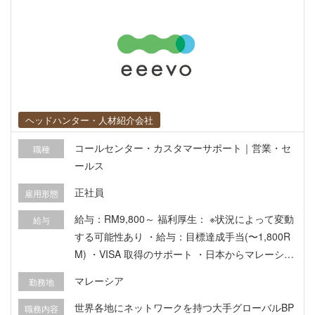
ヘッドハンター・人材紹介会社
コールセンター・カスタマーサポート｜営業・セ
職種
ールス
正社員
雇用形態
給与：RM9,800～ 福利厚生： ※状況によって変動
給与
する可能性あり ・給与：目標達成手当(〜1,800R
M) ・VISA 取得のサポート ・日本からマレーシア
への渡航費用（航空券） ・マレーシア到着後、2
マレーシア
勤務地
週間のホテル滞在 会社から徒歩 5-8分程度 ・Medi
cal Leave（病気休暇）8日 ・AV Leave（有給 or
世界各地にネットワークを持つ大手グローバルBP
職務内容