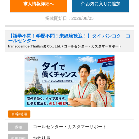
求人情報詳細へ
お気に入りに追加
管理など ・スタッフの育成・指示出し・サポート
業務 現地スタッフ（部下人数2名）とコミュニケ
掲載開始日：2026/08/05
ーションを取りながらバックオフィス業務の管
理・改善などを行っていただきます。 海外法人で
【語学不問！学歴不問！未経験歓迎！】タイ バンコク コ
の経理管理者経験のある方、大歓迎です。
ールセンター
transcosmos(Thailand) Co., Ltd. / コールセンター・カスタマーサポート
直接採用
コールセンター・カスタマーサポート
職種
契約社員
雇用形態