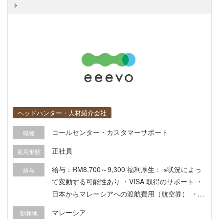
における危機管理・トラブル対応全般をご担当い
ト
ただきます。 ・初動対応・記録作成： 緊急/重大
事案（事故等）が発生した際の初動対応および詳
細情報の正確なデータ入力・記録 ・ヒアリング・
当事者サポート： 通報者やドライバー、ユーザー
等の当事者に対するサポートおよび事象把握のた
めの詳細なヒアリング（電話・メール・チャッ
ト） ・エスカレーション・アカウント措置： イン
シデントの分類・分析および必要に応じた更なる
専門チーム（L1/L2から上がってくる）へのエスカ
ヘッドハンター・人材紹介会社
レーション、ガイドラインに基づくアカウント制
コールセンター・カスタマーサポート
職種
限・措置の判断 ・ナレッジ共有・研修対応： チー
ム内での最新情報の共有、業務プロセスの標準
正社員
雇用形態
化、および新規メンバー向け研修の実施
給与：RM8,700～9,300 福利厚生： ※状況によっ
給与
て変動する可能性あり ・VISA 取得のサポート ・
日本からマレーシアへの渡航費用（航空券） ・マ
レーシア到着後、2週間のホテル滞在 会社から徒
マレーシア
勤務地
歩5-8分程度 ・Medical Leave （病気休暇）8日 ・