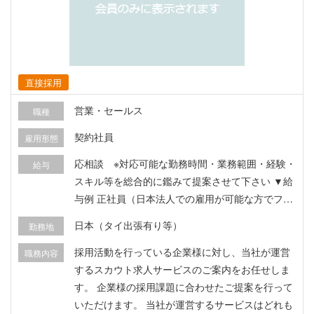
直接採用
営業・セールス
職種
契約社員
雇用形態
応相談 ※対応可能な勤務時間・業務範囲・経験・
給与
スキル等を総合的に鑑みて提案させて下さい ▼給
与例 正社員（日本法人での雇用が可能な方でフル
タイム勤務の場合）…月給25万円～30万円＋売上
日本（タイ出張有り等）
勤務地
インセンティブ 業務委託orアルバイト（タイ在住
者で時短勤務、1日5時間勤務×週5日=週25時間勤
採用活動を行っている企業様に対し、当社が運営
職務内容
務の場合）…月15万円（約5万THB相当）～＋売
するスカウト求人サービスのご案内をお任せしま
上インセンティブ ＊日本在住者は勿論、タイ在住
す。 企業様の採用課題に合わせたご提案を行って
者の方も歓迎しますが、 当社はタイ法人を保有
いただけます。 当社が運営するサービスはどれも