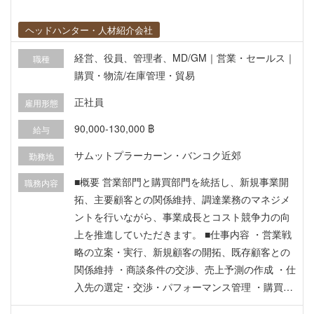
への正確な対応履歴・アカウント情報の記録/管理
・業務改善・KPI達成： 顧客満足度およびビジネ
ヘッドハンター・人材紹介会社
スパフォーマンス向上のための提案・改善活動、
契約上の主要業績評価指標（KPI）の達成
経営、役員、管理者、MD/GM｜営業・セールス｜
職種
購買・物流/在庫管理・貿易
正社員
雇用形態
90,000-130,000 ฿
給与
サムットプラーカーン・バンコク近郊
勤務地
■概要 営業部門と購買部門を統括し、新規事業開
職務内容
拓、主要顧客との関係維持、調達業務のマネジメ
ントを行いながら、事業成長とコスト競争力の向
上を推進していただきます。 ■仕事内容 ・営業戦
略の立案・実行、新規顧客の開拓、既存顧客との
関係維持 ・商談条件の交渉、売上予測の作成 ・仕
入先の選定・交渉・パフォーマンス管理 ・購買コ
ストの管理、適時調達の徹底 ・営業部門・購買部