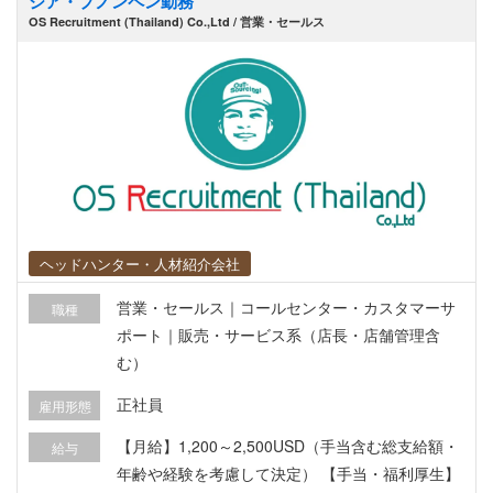
ジア・プノンペン勤務
程・製造スケジュールの進行管理を行う ・インフ
OS Recruitment (Thailand) Co.,Ltd / 営業・セールス
ラ部材等の出荷スケジュール調整、物流・通関手
続きの進行管理を行う ・担当プロジェクトの売
上、支出、利益管理および進捗トラッキングを行
う ・ハノイ周辺工業団地にある客先工場やパート
ナー製造工場へ足を運び現場対応を行う ・同社の
管理職や現地の日本語通訳スタッフと密に連携
し、円滑な業務遂行を図る ・納期遅延や品質課題
が発生した際、パートナー企業と連携して迅速に
解決を図る ・現地パートナー開拓や新規ビジネス
ヘッドハンター・人材紹介会社
展開のサポートを行う ・その他、付随業務
営業・セールス｜コールセンター・カスタマーサ
職種
ポート｜販売・サービス系（店長・店舗管理含
む）
正社員
雇用形態
【月給】1,200～2,500USD（手当含む総支給額・
給与
年齢や経験を考慮して決定） 【手当・福利厚生】