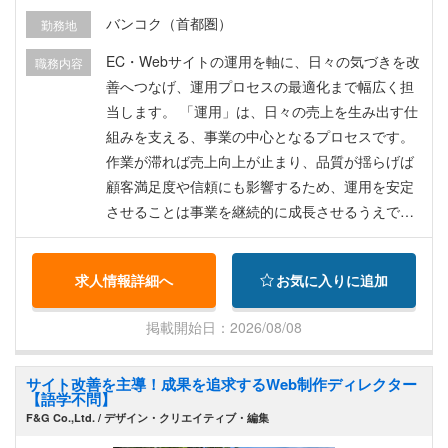
0バーツ（約350,000円） ※社会保険料・所得税控
バンコク（首都圏）
勤務地
除後の目安金額です。 ※実際の手取り額は、扶養
状況や各種控除等により異なります。 ※最大4ヶ月
EC・Webサイトの運用を軸に、日々の気づきを改
職務内容
の試用期間あり ※想定年収：1,024,500バーツ（約
善へつなげ、運用プロセスの最適化まで幅広く担
512万円）～ /月給+賞与+皆勤賞etc ※経験・スキ
当します。 「運用」は、日々の売上を生み出す仕
ルにより金額は前後する場合があります。（採用
組みを支える、事業の中心となるプロセスです。
時に最終決定） 【待遇・福利厚生】 ◆賞与（4
作業が滞れば売上向上が止まり、品質が揺らげば
月）、昇給（9月）※業績により臨時賞与あり ◆有
顧客満足度や信頼にも影響するため、運用を安定
給休暇 年10日（勤務開始半年後より） ◆健康報
させることは事業を継続的に成長させるうえで不
奨休日 年最大6日 ◆その他有給休暇（タイ労働法
可欠なミッションです。 その基盤を守りながら、
に準拠） ◆皆勤手当（月1回、年1回） ◆就労ビ
どこに非効率があるか、さらに改善できるポイン
求人情報詳細へ
お気に入りに追加
ザ・労働許可証付与 ◆社会保険加入（タイ国） ◆
トはないかを常に考えていきます。 業務は、コン
大手保険会社医療保険（日本語対応可の病院にて
テンツ更新の運用、データを用いた効果検証、UI
掲載開始日：2026/08/08
使用可能、OPD3,500B/回） ◆健康診断（年1回無
改善の提案、業務フローの整理、自動化・AI活用
料、日本語の通じるクリニックで受診） ◆タイ国
による効率化、さらにキャンペーンや販促施策の
サイト改善を主導！成果を追求するWeb制作ディレクター
外在住者の場合、採用後の初回渡航費用を全額返
運用・改善など多岐にわたります。 関係者と連携
【語学不問】
金（入社1年後より） ◆弊社独自の産休/育休制度
しながら「もっと良くできる方向性」を示す 改善
F&G Co.,Ltd. / デザイン・クリエイティブ・編集
の旗振り役 として、運用と改善の両面から取り組