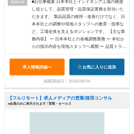
PJS、民間保険加入 ・社用車：通勤時（土日は1時
■お仕事概要 日本本社とインドネシア工場の橋渡
職務内容
間300円程度で利用可能） ・本社採用あり（その
し役として、品質管理・品質保証業務を担当いた
場合は日本法人からも給料あり。帰国手当を年2
だきます。 製品品質の維持・改善だけでなく、日
回）
本本社との調整や現地スタッフへの教育・指導な
ど、工場全体を支えるポジションです。 【主な業
務内容】 ー 日本本社との各種調整業務 ー 本社か
らの指示内容を現地スタッフへ展開 ー 品質トラブ
ルの報告・原因分析・改善依頼 ー サプライヤーと
の品質に関する調整 ー 現地スタッフへの教育・指
求人情報詳細へ
お気に入りに追加
導 ー 品質保証・品質管理に関する各種業務
掲載開始日：2026/08/04
【フルリモート】求人メディアの営業/採用コンサル
※会員のみに表示されます / 営業・セールス