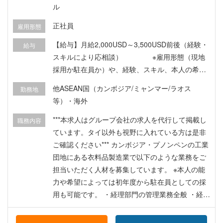
ル
正社員
雇用形態
【給与】月給2,000USD～3,500USD前後（経験・
給与
スキルにより応相談） ※雇用形態（現地
採用か駐在員か）や、経験、スキル、本人の希望
などを加味して決定 【待遇】 ・住宅補助あり（工
他ASEAN国（カンボジア/ミャンマー/ラオス
勤務地
業団地内またはプノンペン中心部にて） ・送迎あ
等）・海外
り（運転手付き・乗り合い） 法令に基づく各種福
利厚生・社会保障
***本求人はグループ会社の求人を代行して掲載し
職務内容
ています。タイ以外も視野に入れている方は是非
ご確認ください*** カンボジア・プノンペンの工業
団地にある衣料品製造業で以下のような業務をご
担当いただく人材を募集しています。 ※本人の能
力や希望によっては初年度から駐在員としての採
用も可能です。 ・経理部門の管理業務全般 ・経理
情報の取りまとめと日本本社への報告業務 ・会計
事務所への提出物の取りまとめ ・経営管理、予実