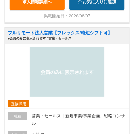
求人情報詳細へ
お気に入りに追加
ろん歓迎ですが 今回の採用では業界経験以上に、
自ら顧客との接点を創出し 新規開拓に取り組んで
掲載開始日：2026/08/07
きた営業経験を重視しています。 そのため、 ・法
人営業経験（有形商材・無形商材不問） ・物流業
フルリモート法人営業【フレックス/時短シフト可】
界での知見・経験 ・海外ビジネスへの興味・関心
※会員のみに表示されます / 営業・セールス
・新規開拓営業のご経験 いずれかをお持ちの方に
ぜひご検討いただきたいポジションです。
直接採用
営業・セールス｜新規事業/事業企画、戦略コンサ
職種
ル