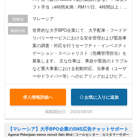
フト手当（4時間未満：RM11/日、4時間以上：R
M16/日） 福利厚生： ※状況によって変動する可能
マレーシア
勤務地
性あり ・VISA 取得のサポート ・日本からマレー
シアへの渡航費用(航空券) ・マレーシア到着後、2
世界的な大手BPO企業にて、大手配車・フードデ
職務内容
週間のホテル滞在 会社から徒歩5-8分程度 ・Medi
リバリーサービスにおける安全管理および緊急事
cal Leave (病気休暇)8日 ・AV Leave(有給 or バケ
案の調査・対応を行うセーフティ・インベスティ
ーション休暇)19日 ・入院休暇 87日 ・保険加入 A
ゲーション・スペシャリスト（危機管理担当）を
IA insurance ※外来規定(入院については別途保険
募集します。 主な仕事は、事故や緊急のトラブル
あり) ・一回診療の保証上限額RM300 ・個人負担
など重大事案における初動対応、当事者（ユーザ
額一律RM25 (オンライン診療の場合RM0) ・一年
ーやドライバー等）へのヒアリングおよびヒアリ
間の最大保証額RM2,000
ング内容の正確な記録・分析です。ガイドライン
に基づき迅速かつ的確に状況判断を行い、必要に
求人情報詳細へ
お気に入りに追加
応じて専門チームへエスカレーションを行いま
す。試用期間終了後はオフィス出社と在宅勤務を
掲載開始日：2026/08/05
組み合わせたハイブリッドワークが可能です。 具
体的には以下となります。 セーフティチームのス
【マレーシア】大手BPO企業のSNS広告チャットサポート
ペシャリストとして、配車・デリバリーサービス
Agensi Pekerjaan eeevo recruit Sdn Bhd / コールセンター・カスタマーサポー