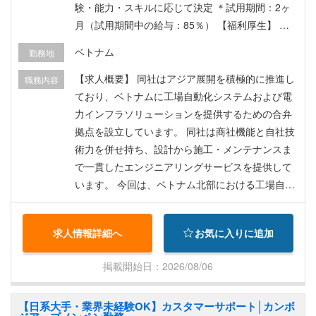
験・能力・スキルに応じて決定 ＊試用期間：2ヶ
月（試用期間中の給与：85％） 【福利厚生】 ・
渡航費 ・ビザ申請サポート ・賞与 ・昇給 ・住宅
ベトナム
勤務地
手当 ・海外医療保険 ・社会保険
【求人概要】 同社はアジア展開を積極的に推進し
職務内容
ており、ベトナムに工場自動化システムおよび電
力インフラソリューションを提供するための合弁
拠点を設立しています。 同社は商社機能と自社技
術力を併せ持ち、設計から施工・メンテナンスま
で一貫したエンジニアリングサービスを提供して
います。 今回は、ベトナム北部における工場自動
化プロジェクトおよびインフラ用部材のサプライ
チェーン管理を担うプロジェクトマネージャーを
求人情報詳細へ
お気に入りに追加
募集します。 【業務内容】 ・日系大手クライアン
トの現場を訪問し、設備投資情報やニーズのヒア
掲載開始日：2026/08/06
リングを行う ・プロジェクトの見積もり作成、注
文受領、請求書発行、および客先との調整業務を
【日系大手・業界未経験OK】カスタマーサポート│カンボ
行う ・ベトナム現地の製造パートナー企業と工