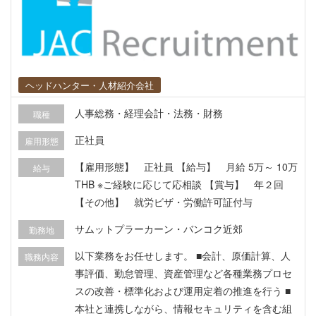
・テクニカル・コンテンツ両面から、検索流入を
最大化させるSEO改善のディレクション ・データ
分析と効果検証を通じた、サイトを継続的に進化
させるPDCAサイクルの推進 ▼求められる資質
1．プロジェクト推進力 このポジションは、プロ
ヘッドハンター・人材紹介会社
ジェクトを動かす「ハブ」となる存在です。 デザ
イナー、エンジニア、マーケターといった多様な
人事総務・経理会計・法務・財務
職種
関係者の間に立つ橋渡し役として、それぞれの立
正社員
雇用形態
場を理解し、プロジェクトの目的を共有し、施策
を実行する役割を期待します。 敬意をもって建設
【雇用形態】 正社員 【給与】 月給 5万～ 10万
給与
的な対話を行い、周囲を巻き込みながらプロジェ
THB ※ご経験に応じて応相談 【賞与】 年２回
クトをあるべき方向へ導く、柔軟なコミュニケー
【その他】 就労ビザ・労働許可証付与
ション能力が不可欠です。 2．主体的な課題発見
サムットプラーカーン・バンコク近郊
勤務地
と、改善をやり遂げる力 ディレクターとして、デ
ータやユーザーの声から「どうすればもっと良く
以下業務をお任せします。 ■会計、原価計算、人
職務内容
なるか」を自ら考え、発見できる方を求めていま
事評価、勤怠管理、資産管理など各種業務プロセ
す。 発見した課題を具体的な改善プランに落とし
スの改善・標準化および運用定着の推進を行う ■
込み、プロジェクトメンバーと共に最後までやり
本社と連携しながら、情報セキュリティを含む組