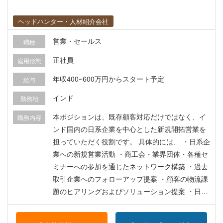
ヘッドハンター・人材紹介会社
営業・セールス
職種
正社員
雇用形態
年収400~600万円からスタート予定
給与
インド
勤務地
本ポジションは、既存顧客対応だけではなく、イ
職務内容
ンド国内の日系企業を中心とした新規開拓営業を
担っていただく役割です。 具体的には、 ・日系企
業への新規営業活動 ・商工会・業界団体・各種セ
ミナーへの参加を通じたネットワーク構築 ・過去
取引企業へのフォローアップ提案 ・顧客の物流課
題のヒアリングおよびソリューション提案 ・日本
本社および現地チームとの連携 などをご担当いた
だきます。 物流業界での経験をお持ちの方はもち