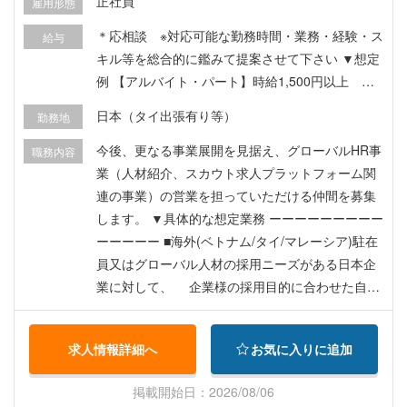
正社員
雇用形態
＊応相談 ※対応可能な勤務時間・業務・経験・ス
給与
キル等を総合的に鑑みて提案させて下さい ▼想定
例 【アルバイト・パート】時給1,500円以上 ＊
人材営業経験者は時給2,000円以上 【業務委託の
日本（タイ出張有り等）
勤務地
場合】※対応可能な勤務時間・業務・経験・スキル
等を総合的に鑑みて提案させて下さい 【正社員の
今後、更なる事業展開を見据え、グローバルHR事
職務内容
場合（日本在住者のみ）】年収400万円～ （雇
業（人材紹介、スカウト求人プラットフォーム関
用形態は正社員/アルバイト/パート/インターン/業
連の事業）の営業を担っていただける仲間を募集
務委託など幅広く検討可能ですが、週15時間以上
します。 ▼具体的な想定業務 ーーーーーーーーー
勤務できることが条件となります）。
ーーーーー ■海外(ベトナム/タイ/マレーシア)駐在
員又はグローバル人材の採用ニーズがある日本企
業に対して、 企業様の採用目的に合わせた自社
サービス（人材紹介やスカウト求人メディア）を
ご提案頂く ■上記企業様が採用成功するように一
求人情報詳細へ
お気に入りに追加
緒に伴走いただく ■その他、目的達成のために一
緒に考え、事業を推進いただく ーーーーーーーー
掲載開始日：2026/08/06
ーーーーーー 基本的にリモート・在宅ワークとな