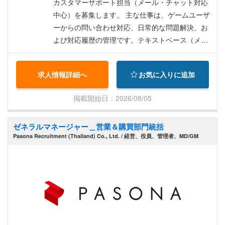
個人負担額一律RM25 (オンライン診療の場合RM
カスタマーサポート担当（メール・チャット対応
0) ・一年間の最大保証額RM2,000
中心）を募集します。 主な仕事は、ゲームユーザ
ーからの問い合わせ対応、日常的な問題解決、お
よび対応履歴の管理です。テキストベース（メー
ルおよびデジタルメッセージング）のカスタマー
サポートがメインとなり、親身な対応とゲーム知
求人情報詳細へ
お気に入りに追加
識を活かして顧客満足度の向上を目指していただ
きます。 具体的には以下となります。 ゲームプロ
掲載開始日：2026/08/05
ジェクトの一員として、ユーザーサポートおよび
品質向上業務全般をご担当いただきます。 ・問い
ゼネラルマネージャー＿営業＆購買部門統括
合わせ対応： 受信したお客様からのメール/メッセ
Pasona Recruitment (Thailand) Co., Ltd. / 経営、役員、管理者、MD/GM
ージによる問い合わせ対応 ・課題解決・チケット
管理： チケット（問い合わせ内容）の確認・理解
と、決定支援ツールを活用した課題解決 ・顧客エ
ンゲージメント： お客様の要件確認、共感を示し
た親身な対応および信頼関係の構築 ・知識習得・
システム記録： クライアントの製品/サービスに関
する最新知識の習得と維持、CRMやデータベース