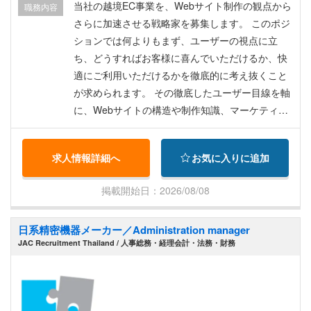
状況や各種控除等により異なります。 ※最大4ヶ月
当社の越境EC事業を、Webサイト制作の観点から
職務内容
踏まえて課題を整理し、改善策を実行に移せるこ
の試用期間あり ※想定年収：1,092,000バーツ（約
さらに加速させる戦略家を募集します。 このポジ
とを求めています。 効果を検証しながら粘り強く
546万円）～ /月給+賞与+皆勤賞etc ※経験・スキ
ションでは何よりもまず、ユーザーの視点に立
PDCAを回し、必要に応じて他部門も巻き込んで
ルにより金額は前後する場合があります。（採用
ち、どうすればお客様に喜んでいただけるか、快
取り組みを前へ進められる姿勢を重視します。
時に最終決定） 【待遇・福利厚生】 ◆賞与（4
適にご利用いただけるかを徹底的に考え抜くこと
3．事業成果と向き合う当事者意識 効率化や仕組
月）、昇給（9月）※業績により臨時賞与あり ◆有
が求められます。 その徹底したユーザー目線を軸
みづくりを目的化するのではなく、取り組みが事
給休暇 年10日（勤務開始半年後より） ◆健康報
に、Webサイトの構造や制作知識、マーケティン
業成果である「売上」にどうつながるかを考えな
奨休日 年最大6日 ◆その他有給休暇（タイ労働法
グ、SEOの知見を掛け合わせ、データに基づいた
がら行動できることを求めています。 運用の安定
に準拠） ◆皆勤手当（月1回、年1回） ◆就労ビ
グロース戦略を立案・実行していただきます。 優
と改善の推進を両立しながら、事業を成長させる
求人情報詳細へ
お気に入りに追加
ザ・労働許可証付与 ◆社会保険加入（タイ国） ◆
れたユーザー体験は、必ず事業の成長と売上に繋
一員として成果に喜びを感じられる、結果に責任
大手保険会社医療保険（日本語対応可の病院にて
がります。 Web制作ディレクターとしてプロジェ
を持って取り組む姿勢を期待しています。
掲載開始日：2026/08/08
使用可能、OPD3,500B/回） ◆健康診断（年1回無
クトに参画し、あなたの柔軟な発想とリーダーシ
料、日本語の通じるクリニックで受診） ◆タイ国
ップで、事業の成功をダイレクトに創り出すこと
日系精密機器メーカー／Administration manager
外在住者の場合、採用後の初回渡航費用を全額返
ができる職種です。 ▼業務内容 ・WEBサイト全
JAC Recruitment Thailand / 人事総務・経理会計・法務・財務
金（入社1年後より） ◆弊社独自の産休/育休制度
体のプランニングとディレクション ・データとユ
ーザー視点に基づく、サイト全体のグロース戦略
の立案と実行 ・UI/UX改善や新規機能開発など、
ユーザー体験を高める施策の制作ディレクション