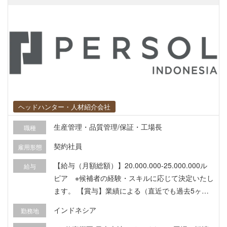
ヘッドハンター・人材紹介会社
生産管理・品質管理/保証・工場長
職種
契約社員
雇用形態
【給与（月額総額）】20.000.000-25.000.000ル
給与
ピア ※候補者の経験・スキルに応じて決定いたし
ます。 【賞与】業績による（直近でも過去5ヶ月
実績あり） 【昇給】あり 【福利厚生】 ・住宅：
インドネシア
勤務地
現物支給（単身者用アパート １LDK） ・保険：B