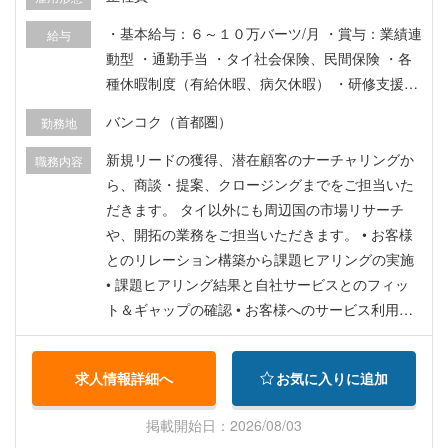
・基本給与：６～１０万バーツ/月 ・賞与：業績連
給与
動型 ・通勤手当 ・タイ社会保険、民間保険 ・各
種休暇制度（有給休暇、病欠休暇） ・研修支援制
度、学習支援制度など
バンコク（首都圏）
勤務地
新規リードの獲得、潜在顧客のナーチャリングか
職務内容
ら、商談・提案、クロージングまでをご担当いた
だきます。 タイ以外にも周辺国の市場リサーチ
や、開拓の業務をご担当いただきます。 • お客様
とのリレーション構築から課題ヒアリングの実施
• 課題ヒアリング結果と自社サービスとのフィッ
ト＆ギャップの確認 • お客様へのサービス利用に
よる課題解決の示唆 • 提案用資料作成 • 業務改
善、自社サービスの運用案の提案、クロージング
求人情報詳細へ
お気に入りに追加
• オンボーディング
掲載開始日：2026/08/03