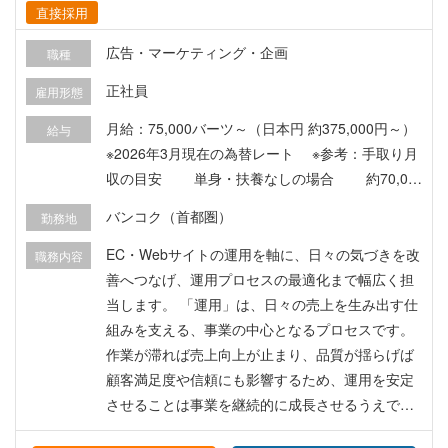
びネットワークの設計、構築、運用、保守 ・社
直接採用
内、社外サーバ（Windows, Linux）の初期設定、
運用、保守 ・クラウド環境（主にAzure）の設
広告・マーケティング・企画
職種
計、構築、運用 ・社内インフラに関する問い合わ
正社員
雇用形態
せ対応、PC・IT機器の対応 ※PC設定や一次的な
ヘルプデスク対応は別担当と連携しながら進めま
月給：75,000バーツ～（日本円 約375,000円～）
給与
す。 主な技術スタック： Linux / MySQL / Po
※2026年3月現在の為替レート ※参考：手取り月
stgreSQL / Docker / 仮想化 / Azure / AWS / Git / G
収の目安 単身・扶養なしの場合 約70,00
itLab CI / Azure DevOps / Grafana ▼求められる
0バーツ（約350,000円） ※社会保険料・所得税控
バンコク（首都圏）
勤務地
資質 1．コミュニケーション能力 社内インフラの
除後の目安金額です。 ※実際の手取り額は、扶養
運用は、インフラ担当者だけで完結するものでは
状況や各種控除等により異なります。 ※最大4ヶ月
EC・Webサイトの運用を軸に、日々の気づきを改
職務内容
なく、各部署・各スタッフとの連携があってこそ
の試用期間あり ※想定年収：1,024,500バーツ（約
善へつなげ、運用プロセスの最適化まで幅広く担
成り立つ仕事です。 相手の業務状況や立場を理解
512万円）～ /月給+賞与+皆勤賞etc ※経験・スキ
当します。 「運用」は、日々の売上を生み出す仕
しながら情報を共有し、技術的な背景やリスクを
ルにより金額は前後する場合があります。（採用
組みを支える、事業の中心となるプロセスです。
非技術者にも分かりやすく伝えたうえで、調整や
時に最終決定） 【待遇・福利厚生】 ◆賞与（4
作業が滞れば売上向上が止まり、品質が揺らげば
依頼を丁寧に進めることが重要です。 自分の担当
月）、昇給（9月）※業績により臨時賞与あり ◆有
顧客満足度や信頼にも影響するため、運用を安定
範囲だけで考えるのではなく、会社全体にとって
給休暇 年10日（勤務開始半年後より） ◆健康報
させることは事業を継続的に成長させるうえで不
より良い環境をつくっていくためのコミュニケー
奨休日 年最大6日 ◆その他有給休暇（タイ労働法
可欠なミッションです。 その基盤を守りながら、