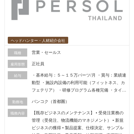
たい方にお勧めです - 業務で英語使用経験がなく
ても日常会話レベルさえあれば、専門用語などは
試用期間中に習得できます - KL中心地から車で1
時間弱離れた立地では、穏やかにかつグローバル
な環境で海外生活を楽しめます
ヘッドハンター・人材紹介会社
営業・セールス
職種
正社員
雇用形態
・基本給与：５～１５万バーツ/月 ・賞与：業績連
給与
動型 ・施設内設備の利用可能（フィットネス、カ
フェテリア） ・研修プログラム各種完備 ・タイ社
会保険、民間保険 ・各種休暇制度（有給休暇、病
バンコク（首都圏）
勤務地
欠休暇）など各種完備
【既存ビジネスのメンテナンス】 • 受発注業務の
職務内容
管理（受発注、物流機能のマネジメント） • 新規
ビジネスの獲得 • 製品提案、仕様決定、サンプル