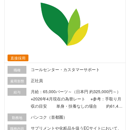
リーディング・チームビルディング ▼求められる
資質 1．課題発見・解決力 ECサイトの売上を伸ば
すためには、データに基づいた分析で課題を見つ
け出し、具体的な改善策を考え実行するという、
PDCAサイクルを回し続けることが重要です。 効
果的な販促活動のために、データをもとに論理的
に分析する力と、それを解決するための考察と実
行能力が求められます。 2．コミュニケーション
直接採用
力 まとめ役としてのポジションにもなるため、関
わる部署が多く、様々なポジションのメンバーと
コールセンター・カスタマーサポート
職種
接することになります。 それぞれの価値観や視点
正社員
雇用形態
がある中で、業務が円滑に進むようにメンバーと
のコミュニケーションすることが求められます。
月給：65,000バーツ～（日本円 約325,000円～）
給与
3．リーダーシップ・調整力 ECサイト全体を統括
※2026年4月現在の為替レート ※参考：手取り月
するディレクターとして、目標達成に向けてメン
収の目安 単身・扶養なしの場合 約61,40
バーを牽引するリーダーシップが求められます。
0バーツ（約307,000円） ※社会保険料・所得税控
バンコク（首都圏）
勤務地
また、チームのスケジュール管理やタスクの割り
除後の目安金額です。 ※実際の手取り額は、扶養
振り、関連部署との連携を行いながら、効率的に
状況や各種控除等により異なります。 ※最大4ヶ月
サプリメントや化粧品を扱うECサイトにおいて、
職務内容