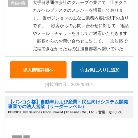
応じて) + 年間ボーナス：基本給*12か月*10%
大手日系通信会社のグループ企業にて、ITテクニ
職務内容
（業績に応じる） ■勤務場所：サイバージャヤ ■
カルヘルプデスクのメンバーを増員しておりま
勤務時間：平日8:00 - 17:00 （固定シフト） ～ハ
す。 当ポジションの主なご業務内容は以下の通り
イブリッド出社（例：2日出社 + ３日在宅） ■有給
です。 ・顧客からのお問い合わせに対して、電話
休暇：年15日 ■傷病休暇：年14日 ■保険適用：有
やメール・チャットを介してご対応いただきます
※年１回の健康診断も払戻対象 ■マレーシアへの片
・顧客からのお問い合わせに対して、一次対応で
道航空券代（上限有） ■家探しまでのホテル代
完結できなかったものは担当部署へ繋いでいただ
（最大10日間） ■VISA申請サポート有
きます ・パソコンやアプリケーション、周辺機器
などの運用やメンテナンスに関するお問い合わせ
求人情報詳細へ
お気に入りに追加
がメインとなります （文面化されたマニュアル[手
順書]に従ってご対応いただきます） ・トラブルシ
掲載開始日：2026/08/04
ューティング技術などを使用し不具合の原因を探
し出します ・必要に応じて現地エンジニアの派遣
【バンコク都】自動車および産業・民生向けシステム開発
も調整致します ・ヘルプデスクデータベースに記
事業での法人営業（リーダーレベル）
録を残しレポート作業もございます ★魅力★ - 日
PERSOL HR Services Recruitment (Thailand) Co., Ltd. / 営業・セールス
本人メンバーと同等、もしくはそれ以上の外国籍
スタッフが滞在しております - 英語力を技術的に
磨きたい方、ITテクニカルサポート知識を活かし