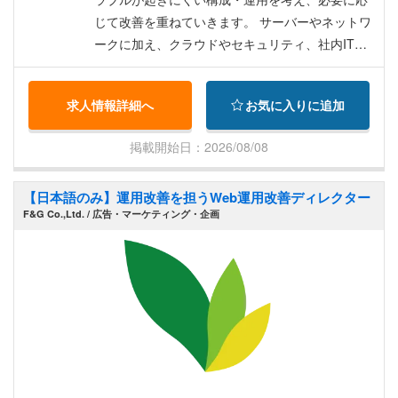
に沿って進める働き方を志向される方
月）、昇給（9月）※業績により臨時賞与あり ◆有
じて改善を重ねていきます。 サーバーやネットワ
給休暇 年10日（勤務開始半年後より） ◆健康報
ークに加え、クラウドやセキュリティ、社内IT環
奨休日 年最大6日 ◆その他有給休暇（タイ労働法
境など幅広い領域に携わるため、インフラとセキ
に準拠） ◆皆勤手当（月1回、年1回） ◆就労ビ
ュリティの両面からシステム全体を捉える力が身
求人情報詳細へ
お気に入りに追加
ザ・労働許可証付与 ◆社会保険加入（タイ国） ◆
につきます。 また、本ポジションはインフラエン
大手保険会社医療保険（日本語対応可の病院にて
ジニアとして専門性を深めるだけでなく、経験や
掲載開始日：2026/08/08
使用可能、OPD3,500B/回） ◆健康診断（年1回無
志向に応じて、将来的には運用改善やチームづく
料、日本語の通じるクリニックで受診） ◆タイ国
りにも関わり、インフラ領域をより広い視点で支
【日本語のみ】運用改善を担うWeb運用改善ディレクター
外在住者の場合、採用後の初回渡航費用を全額返
える立場へ役割を広げていくことができます。 必
F&G Co.,Ltd. / 広告・マーケティング・企画
金（入社1年後より） ◆弊社独自の産休/育休制度
要なセキュリティを担保しつつも、サービスの運
用や社内の業務がスムーズに回ることを意識し、
「問題が起きない状態を仕組みとしてつくる」と
いう視点で、システムの土台を支える重要な役割
です。 目立つポジションではありませんが、事業
運営を支える重要な基盤として、日々の安定稼働
や改善を通じて、確かな手応えを感じられるポジ
ションです。 ▼具体的な業務内容 ・サーバーおよ