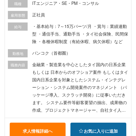
ITエンジニア・SE・PM・コンサル
職種
正社員
雇用形態
・基本給与：7～15万バーツ/月 ・賞与：業績連動
給与
型 ・通信手当、通勤手当 ・タイ社会保険、民間保
険 ・各種休暇制度（有給休暇、病欠休暇）など
バンコク（首都圏）
勤務地
金融業・製造業を中心としたタイ国内の日系企業
職務内容
もしくは 日本からのオフショア案件 もしくはタイ
国内日系企業を対象としたシステム・インテグレ
ーション・システム開発案件のマネジメント （パ
ッケージ導入、スクラッチ開発）に従事いただき
ます。 システム要件等顧客要望の抽出、成果物の
作成、プロジェクトマネージャー、自社タイ人プ
ロジェクトマネジャー・エンジニアの管理、顧客
日本人への報告などを実施。 ＜キャリアパス＞ エ
求人情報詳細へ
お気に入りに追加
ンジニア → アシスタントマネージャー → プロジ