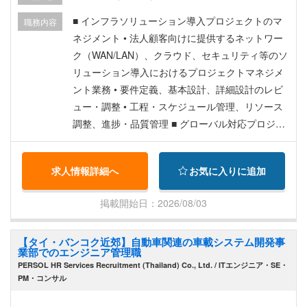
備
■ インフラソリューション導入プロジェクトのマ
職務内容
ネジメント • 法人顧客向けに提供するネットワー
ク（WAN/LAN）、クラウド、セキュリティ等のソ
リューション導入におけるプロジェクトマネジメ
ント業務 • 要件定義、基本設計、詳細設計のレビ
ュー・調整 • 工程・スケジュール管理、リソース
調整、進捗・品質管理 ■ グローバル対応プロジェ
クトの推進 • 海外拠点を含むネットワーク・クラ
ウド構築プロジェクトにおいて、現地ベンダーや
求人情報詳細へ
お気に入りに追加
英語話者との折衝・コーディネーション • 英語で
の定例会議・報告資料作成、英日／日英の技術文
掲載開始日：2026/08/03
書翻訳 ■ 顧客折衝およびベンダーマネジメント •
クライアント企業のIT部門との窓口対応（課題管
【タイ・バンコク近郊】自動車関連の車載システム開発事
理、進捗報告、仕様調整等） • ハードウェア／ソ
業部でのエンジニア管理職
フトウェアベンダーや回線キャリアとの契約・納
PERSOL HR Services Recruitment (Thailand) Co., Ltd. / ITエンジニア・SE・
期・工事調整 ■ セキュリティ・ネットワークに関
PM・コンサル
するPM支援 • 当社が提供するセキュリティサービ