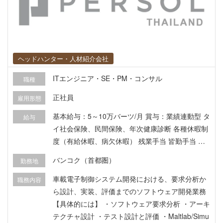
ヘッドハンター・人材紹介会社
ITエンジニア・SE・PM・コンサル
職種
正社員
雇用形態
基本給与：5～10万バーツ/月 賞与：業績連動型 タ
給与
イ社会保険、民間保険、年次健康診断 各種休暇制
度（有給休暇、病欠休暇） 残業手当 皆勤手当 社
内イベント など
バンコク（首都圏）
勤務地
車載電子制御システム開発における、要求分析か
職務内容
ら設計、実装、評価までのソフトウェア開発業務
【具体的には】 ・ソフトウェア要求分析 ・アーキ
テクチャ設計 ・テスト設計と評価 ・Maltlab/Simu