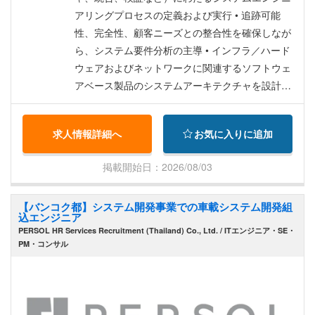
アリングプロセスの定義および実行 • 追跡可能
性、完全性、顧客ニーズとの整合性を確保しなが
ら、システム要件分析の主導 • インフラ／ハード
ウェアおよびネットワークに関連するソフトウェ
アベース製品のシステムアーキテクチャを設計・
レビューし、スケーラビリティ、パフォーマン
ス、モジュール性、セキュリティを確保 • システ
求人情報詳細へ
お気に入りに追加
ム統合計画、インターフェース設計、モジュール
間の連携を管理 • テスト戦略、トレーサビリティ
掲載開始日：2026/08/03
マトリックス、受け入れ試験を含むシステム検証
および妥当性確認活動の策定・実施 • チームおよ
【バンコク都】システム開発事業での車載システム開発組
びステークホルダーとの協業を通じて、技術的リ
込エンジニア
ーダーシップおよびメンタリングを実施 • Automo
PERSOL HR Services Recruitment (Thailand) Co., Ltd. / ITエンジニア・SE・
tive SPICE（A-SPICE）を使用した開発に従事い
PM・コンサル
ただきます。