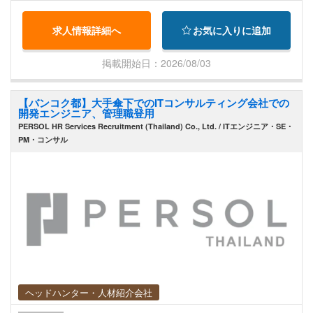
した上で最適な仕事の割り振り • KPIへのコミット
求人情報詳細へ
お気に入りに追加
メント o 自チーム内で利益を出せるチームにす
る
掲載開始日：2026/08/03
【バンコク都】大手傘下でのITコンサルティング会社での
開発エンジニア、管理職登用
PERSOL HR Services Recruitment (Thailand) Co., Ltd. / ITエンジニア・SE・
PM・コンサル
ヘッドハンター・人材紹介会社