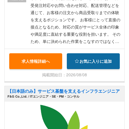
仕事を進めるための調整能力も重要です。 4．積
の試用期間あり ※想定年収：889,500バーツ（約4
受発注対応やお問い合わせ対応、配送管理などを
極性 「今まで問題がなかったから、同じやり方に
45万円）～ /月給+賞与+皆勤賞etc ※経験・スキル
通じて、お客様の注文から商品受取りまでの体験
しよう」という視点ではなく、新しいアイデアを
により金額は前後する場合があります。（採用時
を支えるポジションです。 お客様にとって直接の
積極的に提案したり、より良い方法を常に探すな
に最終決定） 【待遇・福利厚生】 ◆賞与（4
接点となるため、対応の質がサービス全体の印象
ど、主体的に仕事に取り組む姿勢が求められま
月）、昇給（9月）※業績により臨時賞与あり ◆有
や満足度に直結する重要な役割を担います。 その
す。 そのためには常に、サービスの先にいる顧客
給休暇 年10日（勤務開始半年後より） ◆健康報
ため、単に決められた作業をこなすのではなく、
を意識し、どうしたら満足度が高まるかを追求す
奨休日 年最大6日 ◆その他有給休暇（タイ労働法
業務フローやルールを理解した上で、より安心し
る必要があります。
に準拠） ◆皆勤手当（月1回、年1回） ◆就労ビ
て利用いただけるサービスを考えながら、日々の
求人情報詳細へ
お気に入りに追加
ザ・労働許可証付与 ◆社会保険加入（タイ国） ◆
対応や運用改善につなげていきます。 業務では、
大手保険会社医療保険（日本語対応可の病院にて
正確性とスピードの両立に加え、複数の情報を整
掲載開始日：2026/08/08
使用可能、OPD3,500B/回） ◆健康診断（年1回無
理しながら状況に応じて判断する力が求められま
料、日本語の通じるクリニックで受診） ◆タイ国
す。 ※業務フローやルールは整備されており、入
【日本語のみ】サービス基盤を支えるインフラエンジニア
外在住者の場合、採用後の初回渡航費用を全額返
社後はレクチャーを通じて段階的に業務を習得い
F&G Co.,Ltd. / ITエンジニア・SE・PM・コンサル
金（入社1年後より） ◆弊社独自の産休/育休制度
ただける環境です。 ▼具体的な業務内容 ・ご注文
の受発注対応 ・配送に関するデータ管理 ・お問い
合わせ対応（主にメール・チャット／電話対応は
限定的） ・お問い合わせ内容や業務上の課題をも
とにした運用改善の提案・実行（チームで推進）