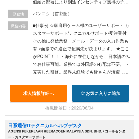
価給と部署により別途インセンティブ獲得のチャ
ンスあり！ 月収36,000～42,000THB前後 1年
バンコク（首都圏）
勤務地
ごとの契約更新時の評価により昇給チャンスあ
り！! 【月収例】 入社3年目 オペレーター職
■仕事例 ☆家庭用ゲーム機のユーザーサポート カ
職務内容
月給36,500THB ＋（評価給＋インセンティブ）6,
スタマーサポート/テクニカルサポート/受注受付
100HTB→月収42,600THB ※インセンティブの規
その他に発信業務・メール・データの入力作業も
定は部署により異なります。
有 ※面接での適正で配属先が決まります。 ★ここ
がPOINT！！ ・海外に在住しながら、日本語のみ
でお仕事可能。業務では外国語の心配は不要。 ・
充実した研修。業界未経験でも皆さんが活躍しや
すい職場環境。 ・リーダー・SV・マネージャーへ
のキャリアアップも目指せます。
求人情報詳細へ
お気に入りに追加
掲載開始日：2026/08/04
日系通信ITテクニカルヘルプデスク
AGENSI PEKERJAAN REERACOEN MALAYSIA SDN. BHD. / コールセンタ
ー・カスタマーサポート