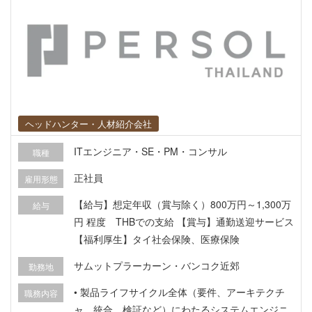
スなどの導入案件において、技術チームと連携し
た提案・導入・運用設計支援 ■ プロジェクト文書
管理・手順書の整備 • 各種プロジェクト関連文書
（要件定義書、設計書、手順書、運用引継書等）
のレビューおよび翻訳対応 • 顧客・ベンダー双方
の視点を考慮したドキュメント作成
ヘッドハンター・人材紹介会社
ITエンジニア・SE・PM・コンサル
職種
正社員
雇用形態
【給与】想定年収（賞与除く）800万円～1,300万
給与
円 程度 THBでの支給 【賞与】通勤送迎サービス
【福利厚生】タイ社会保険、医療保険
サムットプラーカーン・バンコク近郊
勤務地
• 製品ライフサイクル全体（要件、アーキテクチ
職務内容
ャ、統合、検証など）にわたるシステムエンジニ