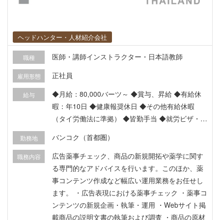
ヘッドハンター・人材紹介会社
医師・講師インストラクター・日本語教師
職種
正社員
雇用形態
◆月給：80,000バーツ～ ◆賞与、昇給 ◆有給休
給与
暇：年10日 ◆健康報奨休日 ◆その他有給休暇
（タイ労働法に準拠） ◆皆勤手当 ◆就労ビザ・労
働許可証付与 ◆社会保険加入（タイ国） ◆大手保
バンコク（首都圏）
勤務地
険会社医療保険 ◆健康診断 など
広告薬事チェック、商品の新規開拓や薬学に関す
職務内容
る専門的なアドバイスを行います。このほか、薬
事コンテンツ作成など幅広い運用業務をお任せし
ます。 ・広告表現における薬事チェック ・薬事コ
ンテンツの新規企画・執筆・運用 ・Webサイト掲
載商品の説明文書の執筆および調査 ・商品の原材