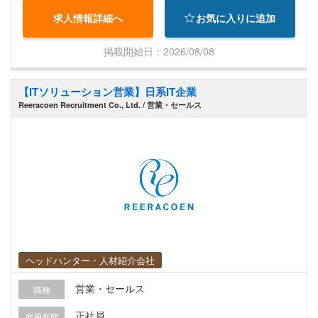
ション能力が求められます。 2．柔軟性と改善力
に準拠） ◆皆勤手当（月1回、年1回） ◆就労ビ
どこに非効率があるか、さらに改善できるポイン
求人情報詳細へ
お気に入りに追加
インフラの運用に「ゴール」はありません。 技術
ザ・労働許可証付与 ◆社会保険加入（タイ国） ◆
トはないかを常に考えていきます。 業務は、コン
や社内環境は常に変化するため、特定の技術やこ
大手保険会社医療保険（日本語対応可の病院にて
テンツ更新の運用、データを用いた効果検証、UI
掲載開始日：2026/08/08
れまでのやり方にとらわれず、新しい知識や業務
使用可能、OPD3,500B/回） ◆健康診断（年1回無
改善の提案、業務フローの整理、自動化・AI活用
にも柔軟に取り組む姿勢が求められます。 サーバ
料、日本語の通じるクリニックで受診） ◆タイ国
による効率化、さらにキャンペーンや販促施策の
【ITソリューション営業】日系IT企業
ーやネットワークに加え、クラウド、セキュリテ
外在住者の場合、採用後の初回渡航費用を全額返
運用・改善など多岐にわたります。 関係者と連携
Reeracoen Recruitment Co., Ltd. / 営業・セールス
ィ、社内IT環境など幅広い領域を見渡しながら、
金（入社1年後より） ◆弊社独自の産休/育休制度
しながら「もっと良くできる方向性」を示す 改善
「今の構成や運用方法は最適か」「将来的なリス
の旗振り役 として、運用と改善の両面から取り組
クはないか」と考え、利便性とセキュリティのバ
みを前へ進めていきます。 運用・業務改善・分
ランスを踏まえて、継続的に改善していくことが
析・企画など、これまでの経験をより広く、より
重要です。 3．慎重さ 社内の基幹システムやイン
深く、柔軟に活かせるポジションです。 ▼具体的
フラは、一度停止すると全業務に大きな影響を及
な業務内容 ・EC・Webサイトの運用業務全般の
ぼします。 そのため、事前のテストやバックアッ
実行と品質管理 ・運用プロセスにおける課題発見
プ対応はもちろん、影響範囲や復旧手段を確認し
と業務プロセスの改善 ・改善施策の立案・実行・
たうえで実行に移す慎重さが欠かせません。 トラ
効果測定（PDCAの推進） ・販促施策や運用改善
ヘッドハンター・人材紹介会社
ブル発生時にも慌てずに状況を整理し、安定した
に関するディレクションおよび関係部署との調整
環境を当たり前に維持するための、地道で確実な
・自動化・AI活用を含む業務効率化の企画と実装
営業・セールス
職種
判断ができる方を求めています。 ▼このポジショ
・新規タスク・施策導入時の要件整理と運用設計
正社員
雇用形態