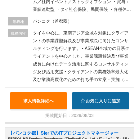
ム／社内イベント／ストックオプション ・賞与：
業績連動型 ・タイ社会保険、民間保険 ・各種休暇
制度（有給休暇、病欠休暇）など
バンコク（首都圏）
勤務地
タイを中心に、東南アジア全域を対象にクライア
職務内容
ントの事業課題解決及び事業成長に向けたコンサ
ルティングを行います。 • ASEAN全域での日系ク
ライアントを中心とした、事業課題解決及び事業
成長に向けたデータ活用に関するコンサルティン
グ及び活用支援 • クライアントの業務効率最大化
及び業務高度化のための打ち手の立案・実施（PD
CA推進） • カスタマーサクセス業務を実現する業
務フレームの開発およびナレッジの型化推進 • 社
求人情報詳細へ
お気に入りに追加
内エンジニアとの連携・顧客提供価値最大化に向
けた協業 • 顧客提供価値と事業計画を高次にバラ
掲載開始日：2026/08/03
ンスさせるアカウントプランの立案と推進
【バンコク都】SIerでのITプロジェクトマネージャー
PERSOL HR Services Recruitment (Thailand) Co., Ltd. / ITエンジニア・SE・