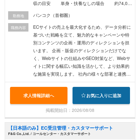
収の目安 単身・扶養なしの場合 約74,00
0バーツ（約370,000円） ※社会保険料・所得税控
バンコク（首都圏）
勤務地
除後の目安金額です。 ※実際の手取り額は、扶養
状況や各種控除等により異なります。 ※最大4ヶ月
ECサイトの売上を最大化するため、データ分析に
職務内容
の試用期間あり ※想定年収：1,092,000バーツ（約
基づいた戦略を立て、魅力的なキャンペーンや特
546万円）～ /月給+賞与+皆勤賞etc ※経験・スキ
別コンテンツの企画・運用のディレクションを担
ルにより金額は前後する場合があります。（採用
います。 企画・販促のディレクションだけでな
時に最終決定） 【待遇・福利厚生】 ◆賞与（4
く、Webサイトの仕組みやSEO対策など、Webサ
月）、昇給（9月）※業績により臨時賞与あり ◆有
イトに関する幅広い知識を活かして、より効果的
給休暇 年10日（勤務開始半年後より） ◆健康報
な施策を実現します。 社内の様々な部署と連携
奨休日 年最大6日 ◆その他有給休暇（タイ労働法
し、プロジェクトを円滑に進める調整役ととも
に準拠） ◆皆勤手当（月1回、年1回） ◆就労ビ
に、ECサイト全体の成長を牽引する役割を担って
求人情報詳細へ
お気に入りに追加
ザ・労働許可証付与 ◆社会保険加入（タイ国） ◆
いただくポジションです。 ▼具体的な業務内容 ・
大手保険会社医療保険（日本語対応可の病院にて
ECサイトの販売促進における戦略立案と企画実行
掲載開始日：2026/08/08
使用可能、OPD3,500B/回） ◆健康診断（年1回無
・戦略立案のためのサイト・売上データの数値分
料、日本語の通じるクリニックで受診） ◆タイ国
析と課題抽出 ・課題解決に向けた新規企画・改善
【日本語のみ】EC受注管理・カスタマーサポート
外在住者の場合、採用後の初回渡航費用を全額返
活動のディレクション ・コンテンツSEOを考慮し
F&G Co.,Ltd. / コールセンター・カスタマーサポート
金（入社1年後より） ◆弊社独自の産休/育休制度
たWebコンテンツの企画・運用 ・プロジェクトの