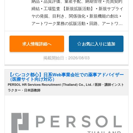
納品 • 品質評価、量産手配、納期管理 • 売買契約
締結 • 工場監査 【新規拡販活動】 • 新規サプライ
ヤの発掘、目利き、関係強化 • 新規機能の創出 •
アートワーク業務の拡販活動 • 回路、アートワー
ク設計機能の促進 【育成】 • 現地スタッフの育成
求人情報詳細へ
お気に入りに追加
掲載開始日：2026/08/03
【バンコク都心】日系Web事業会社での薬事アドバイザー
（医療サイト向け対応）
PERSOL HR Services Recruitment (Thailand) Co., Ltd. / 医師・講師インスト
ラクター・日本語教師