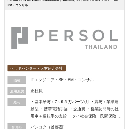
PM・コンサル
ヘッドハンター・人材紹介会社
ITエンジニア・SE・PM・コンサル
職種
正社員
雇用形態
・基本給与：7～9.5 万バーツ/月 ・賞与：業績連
給与
動型 ・携帯電話手当 ・交通費 ・営業訪問時の社
用車＋運転手の支給 ・タイ社会保険、民間保険 ・
各種休暇制度（有給休暇、病欠休暇）など各種完
バンコク（首都圏）
勤務地