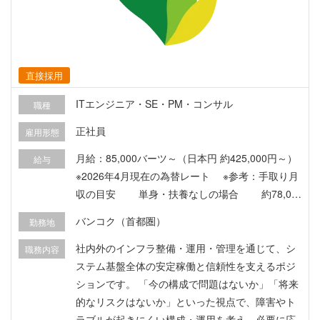
▼求められる資質 1．運用理解力 業務フローやル
ールを理解し、複数の情報を整理しながら、状況
に応じて適切に判断できる方。 2．正確性とスピ
ードの両立 正確さを保ちながら優先順位を判断
直接採用
し、効率的かつ丁寧に業務を進められる方。 3．
改善志向 日々の業務の中での気づきをチームに共
ITエンジニア・SE・PM・コンサル
職種
有し、より良い運用につなげていける方。 ▼この
正社員
雇用形態
ポジションに向いてる人 ・業務フローやルールを
理解し、受注処理や問い合わせ対応を正確に進め
月給：85,000バーツ～（日本円 約425,000円～）
給与
られる方 ・イレギュラーな注文や配送トラブルに
※2026年4月現在の為替レート ※参考：手取り月
も、背景や全体の流れを踏まえて適切に判断でき
収の目安 単身・扶養なしの場合 約78,00
る方 ・複数の業務を並行して進めながら、優先順
0バーツ（約390,000円） ※社会保険料・所得税控
バンコク（首都圏）
勤務地
位を判断し、正確かつスピード感を持って対応で
除後の目安金額です。 ※実際の手取り額は、扶養
きる方 ・お客様の声や日々の対応をもとに、より
状況や各種控除等により異なります。 ※最大4ヶ月
社内外のインフラ整備・運用・管理を通じて、シ
職務内容
良い体験や運用を考え、改善につなげていける方
の試用期間あり ※想定年収：1,159,200バーツ（約
ステム基盤全体の安定稼働と信頼性を支えるポジ
▽このポジションではミスマッチになる可能性が
580万円）～ /月給+賞与+皆勤賞etc ※経験・スキ
ションです。 「今の構成で問題はないか」「将来
ある人 ・業務フローやルールの変化が少ない、安
ルにより金額は前後する場合があります。（採用
的なリスクはないか」といった視点で、障害やト
定した環境で働きたい方 ・決まった業務を、指示
時に最終決定） 【待遇・福利厚生】 ◆賞与（4
ラブルが起きにくい構成・運用を考え、必要に応