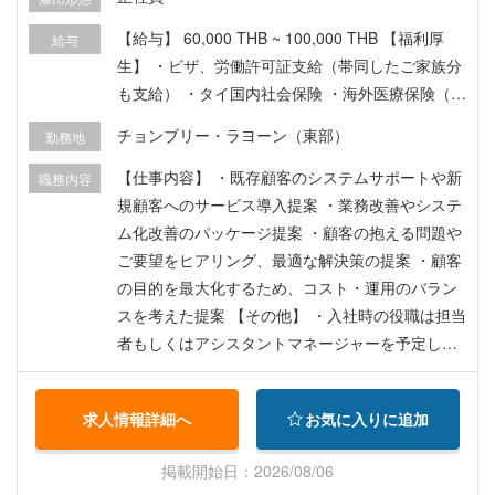
ンに向いている方 ・「何も起きない状態」をつく
▼求められる資質 1．定常業務を安定して運用し
ることに、インフラエンジニアとしての価値を感
続ける力 日々の業務を正確かつ確実に進め、売上
【給与】 60,000 THB ~ 100,000 THB 【福利厚
給与
じられる方 ・障害対応だけでなく、「そもそも障
や顧客体験を支える運用を安定させる姿勢を重視
生】 ・ビザ、労働許可証支給（帯同したご家族分
害が起きない仕組み」を考えるのが好きな方 ・セ
します。 トラブルや変更にも落ち着いて対応し、
も支給） ・タイ国内社会保険 ・海外医療保険（帯
キュリティを“制限”ではなく、安心して使える仕
「止めない・遅らせない・品質を落とさない」 状
同したご家族分も支給） ・家族手当 ・健康診断
チョンブリー・ラヨーン（東部）
勤務地
組みとして整えていきたい方 ・困っている人の立
態を継続できることを期待しています。 2．課題
・住宅手当（月5,000THB / 一般社員・アシスタン
場に寄り添い、技術で支えることにやりがいを感
を見つけ、改善をやり遂げる力 業務の中にある非
トマネージャーレベル） ・役職手当（役職により
【仕事内容】 ・既存顧客のシステムサポートや新
職務内容
じられる方 ・将来的に、社内全体のインフラを支
効率や改善の余地に気づき、データや現場の声を
月額支給） ・出張手当 ・住居手当（役職により支
規顧客へのサービス導入提案 ・業務改善やシステ
える立場として、チームづくりにも携わっていき
踏まえて課題を整理し、改善策を実行に移せるこ
給） ・冠婚葬祭手当 ・退職金 ・携帯電話支給 ・
ム化改善のパッケージ提案 ・顧客の抱える問題や
たい方 ▽このポジションではミスマッチとなる可
とを求めています。 効果を検証しながら粘り強く
賞与（年2回 / コロナ前平均2か月 / コロナ禍実績
ご要望をヒアリング、最適な解決策の提案 ・顧客
能性がある方 ・個人で完結する技術業務を中心
PDCAを回し、必要に応じて他部門も巻き込んで
0.7～1か月） ・昇給（年1回 / 会社・個人の実績
の目的を最大化するため、コスト・運用のバラン
に、専門性を深めていきたい方 ・決められた範囲
取り組みを前へ進められる姿勢を重視します。
により）
スを考えた提案 【その他】 ・入社時の役職は担当
の業務に集中し、役割や業務範囲の変化はできる
3．事業成果と向き合う当事者意識 効率化や仕組
者もしくはアシスタントマネージャーを予定して
だけ避けたい方
みづくりを目的化するのではなく、取り組みが事
おり、ご経験により役職が決定致します。 ・顧客
業成果である「売上」にどうつながるかを考えな
の多くは製造業のため、営業時は工業団地へ訪問
求人情報詳細へ
お気に入りに追加
がら行動できることを求めています。 運用の安定
に行っていただきます。（アユタヤ周辺、サムッ
と改善の推進を両立しながら、事業を成長させる
トプラカーン、アマタナコンなど） 訪問時はド
掲載開始日：2026/08/06
一員として成果に喜びを感じられる、結果に責任
ライバー付き社用車を利用いただきます。