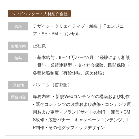
ヘッドハンター・人材紹介会社
デザイン・クリエイティブ・編集｜ITエンジニ
職種
ア・SE・PM・コンサル
正社員
雇用形態
・基本給与：8～11万バーツ/月 *経験により相談
給与
・賞与：業績連動型 ・タイ社会保険、民間保険 ・
各種休暇制度（有給休暇、病欠休暇）
バンコク（首都圏）
勤務地
職務内容: • 新規Webコンテンツの構築および制作
職務内容
• 既存コンテンツの改善および改修 • コンテンツ運
用および更新 • ブランドサイトの制作・運営 • CM
S改修 • 広告バナー、キャンペーンコンテンツ、L
P制作 • その他グラフィックデザイン