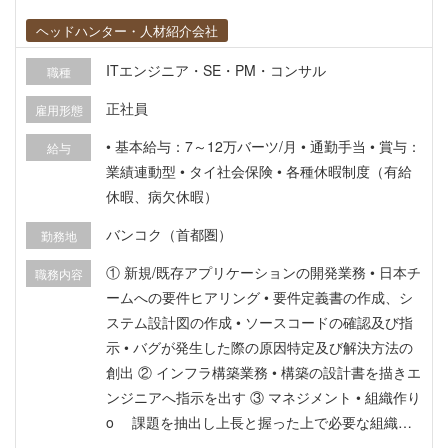
ヘッドハンター・人材紹介会社
ITエンジニア・SE・PM・コンサル
職種
正社員
雇用形態
• 基本給与：7～12万バーツ/月 • 通勤手当 • 賞与：
給与
業績連動型 • タイ社会保険 • 各種休暇制度（有給
休暇、病欠休暇）
バンコク（首都圏）
勤務地
① 新規/既存アプリケーションの開発業務 • 日本チ
職務内容
ームへの要件ヒアリング • 要件定義書の作成、シ
ステム設計図の作成 • ソースコードの確認及び指
示 • バグが発生した際の原因特定及び解決方法の
創出 ② インフラ構築業務 • 構築の設計書を描きエ
ンジニアへ指示を出す ③ マネジメント • 組織作り
o 課題を抽出し上長と握った上で必要な組織を
自ら描き遂行する o メンバーの稼働時間の把握