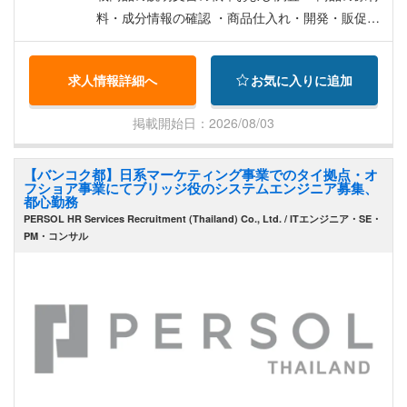
料・成分情報の確認 ・商品仕入れ・開発・販促企
画のサポート ・薬剤などに関するマーケティン
グ・新規開拓 ※ 取り扱う商品が多数あるため、ペ
求人情報詳細へ
お気に入りに追加
ット向け商品にも携わっていただきます。
掲載開始日：2026/08/03
【バンコク都】日系マーケティング事業でのタイ拠点・オ
フショア事業にてブリッジ役のシステムエンジニア募集、
都心勤務
PERSOL HR Services Recruitment (Thailand) Co., Ltd. / ITエンジニア・SE・
PM・コンサル