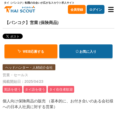
タイ（バンコク）転職の出会いが広がるスカウト求人サイト
会員登録
ログイン
【バンコク】営業 (保険商品)
WEB応募する
お気に入り
ヘッドハンター・人材紹介会社
営業・セールス
掲載開始日：2025/04/23
英語を使う
タイ語を使う
タイ在住者歓迎
個人向け保険商品の販売 （基本的に、お付き合いのある会社様
への日本人社員に対する営業）