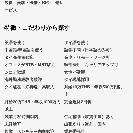
飲食・美容・医療・BPO・他サ
ービス
特徴・こだわりから探す
英語を使う
タイ語を使う
中国語/韓国語を使う
語学不問（日本語のみ可）
タイ在住者歓迎
在宅・リモートワーク可
オフィスがBTS・MRT駅近
幹部登用・キャリアアップ可
シニア歓迎
女性が活躍
海外勤務経験者歓迎
タイ現地採用
タイ駐在・好待遇・高収入
月給10万THB・年収500万円以
上
月給20万THB・年収1000万円
完全週休2日制
以上
残業月20時間以内
住宅補助（家賃手当）あり
未経験可
出張あり（海外・国内）
起業・ベンチャー志向歓迎
業務委託可