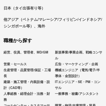
日本（タイ出張有り等）
他アジア（ベトナム/マレーシア/フィリピン/インドネシア/
シンガポール等）、海外
職種から探す
経営、役員、管理者、MD/GM
新規事業/事業企画、戦略コンサ
ル
営業・セールス
広告・マーケティング・企画
生産管理・品質管理/保証・工場
機械エンジニア（電気/電子/半
長
導体・金型設計）
建築・施工管理・内装設備・設
ITエンジニア・SE・PM・コン
計（CAD等）
サル
人事総務・経理会計・法務・財
一般事務・秘書/アシスタント
務
コールセンター・カスタマーサ
購買・物流/在庫管理・貿易