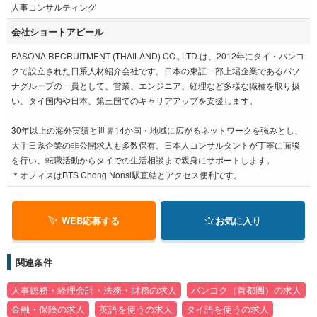
人事コンサルティング
会社ショートアピール
PASONA RECRUITMENT (THAILAND) CO., LTD.は、2012年にタイ・バンコ
クで設立された日系人材紹介会社です。日本の東証一部上場企業であるパソ
ナグループの一員として、営業、エンジニア、経理など多様な職種を取り扱
い、タイ国内や日本、第三国でのキャリアアップを支援します。
30年以上の海外実績と世界14か国・地域に広がるネットワークを強みとし、
大手日系企業の非公開求人も多数保有。日本人コンサルタントが丁寧に面談
を行い、転職活動からタイでの生活相談まで親身にサポートします。
＊オフィスはBTS Chong Nonsi駅直結とアクセス便利です。
WEB応募する
お気に入り
関連条件
人事総務・経理会計・法務・財務の求人
バンコク（首都圏）の求人
金融・保険の求人
英語を使うの求人
タイ語を使うの求人