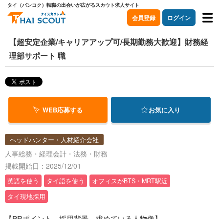
タイ（バンコク）転職の出会いが広がるスカウト求人サイト
会員登録
ログイン
【超安定企業/キャリアアップ可/長期勤務大歓迎】財務経
理部サポート 職
WEB応募する
お気に入り
ヘッドハンター・人材紹介会社
人事総務・経理会計・法務・財務
掲載開始日：2025/12/01
英語を使う
タイ語を使う
オフィスがBTS・MRT駅近
タイ現地採用
【PRポイント、採用背景、求めている人物像】