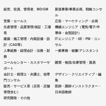
経営、役員、管理者、MD/GM
新規事業/事業企画、戦略コンサ
ル
営業・セールス
広告・マーケティング・企画
生産管理・品質管理/保証・工場
機械エンジニア（電気/電子/半
長
導体・金型設計）
建築・施工管理・内装設備・設
ITエンジニア・SE・PM・コン
計（CAD等）
サル
人事総務・経理会計・法務・財
一般事務・秘書/アシスタント
務
コールセンター・カスタマーサ
購買・物流/在庫管理・貿易
ポート
会計士・税理士・弁護士、他専
デザイン・クリエイティブ・編
門コンサル
集
販売・サービス系（店長・店舗
医師・講師インストラクター・
管理含む）
日本語教師
研究開発・その他