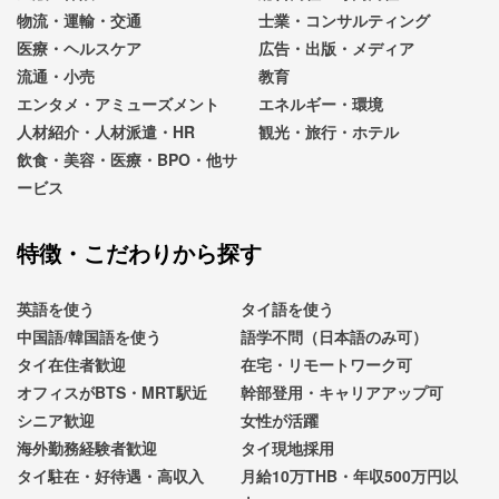
物流・運輸・交通
士業・コンサルティング
医療・ヘルスケア
広告・出版・メディア
流通・小売
教育
エンタメ・アミューズメント
エネルギー・環境
人材紹介・人材派遣・HR
観光・旅行・ホテル
飲食・美容・医療・BPO・他サ
ービス
特徴・こだわりから探す
英語を使う
タイ語を使う
中国語/韓国語を使う
語学不問（日本語のみ可）
タイ在住者歓迎
在宅・リモートワーク可
オフィスがBTS・MRT駅近
幹部登用・キャリアアップ可
シニア歓迎
女性が活躍
海外勤務経験者歓迎
タイ現地採用
タイ駐在・好待遇・高収入
月給10万THB・年収500万円以