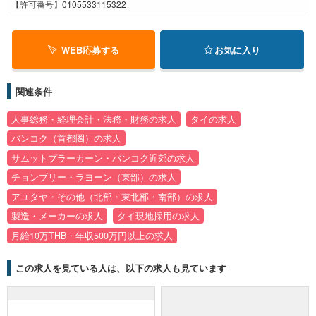
【許可番号】0105533115322
WEB応募する
お気に入り
関連条件
人事総務・経理会計・法務・財務の求人
タイの求人
バンコク（首都圏）の求人
サムットプラーカーン・バンコク近郊の求人
チョンブリー・ラヨーン（東部）の求人
アユタヤ・その他（北部・東北部・南部）の求人
製造・メーカーの求人
タイ現地採用の求人
月給10万THB・年収500万円以上の求人
この求人を見ている人は、以下の求人も見ています