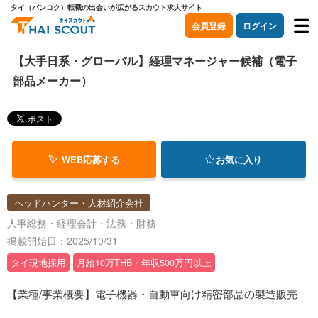
タイ（バンコク）転職の出会いが広がるスカウト求人サイト
会員登録
ログイン
【大手日系・グローバル】経理マネージャー候補（電子
部品メーカー）
WEB応募する
お気に入り
ヘッドハンター・人材紹介会社
人事総務・経理会計・法務・財務
掲載開始日：2025/10/31
タイ現地採用
月給10万THB・年収500万円以上
【業種/事業概要】電子機器・自動車向け精密部品の製造販売