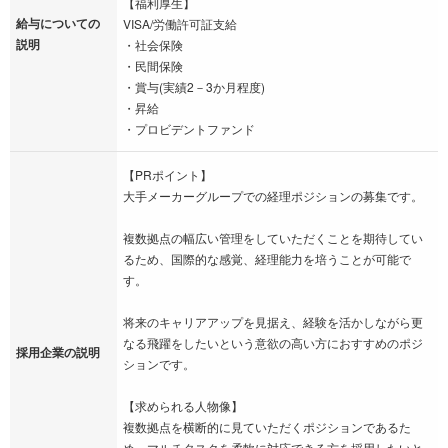
【福利厚生】
給与についての
VISA/労働許可証支給
説明
・社会保険
・民間保険
・賞与(実績2－3か月程度)
・昇給
・プロビデントファンド
【PRポイント】
大手メーカーグループでの経理ポジションの募集です。
複数拠点の幅広い管理をしていただくことを期待してい
るため、国際的な感覚、経理能力を培うことが可能で
す。
将来のキャリアアップを見据え、経験を活かしながら更
なる飛躍をしたいという意欲の高い方におすすめのポジ
採用企業の説明
ションです。
【求められる人物像】
複数拠点を横断的に見ていただくポジションであるた
め、マルチタスクを柔軟に対応できる方を採用したいと