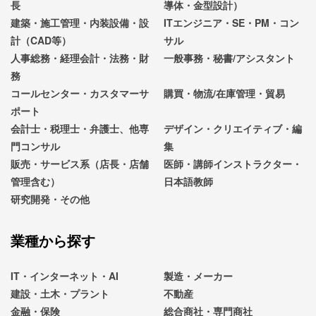
長
導体・金型設計）
建築・施工管理・内装設備・設
ITエンジニア・SE・PM・コン
計（CAD等）
サル
人事総務・経理会計・法務・財
一般事務・秘書/アシスタント
務
コールセンター・カスタマーサ
購買・物流/在庫管理・貿易
ポート
会計士・税理士・弁護士、他専
デザイン・クリエイティブ・編
門コンサル
集
販売・サービス系（店長・店舗
医師・講師インストラクター・
管理含む）
日本語教師
研究開発・その他
業種から探す
IT・インターネット・AI
製造・メーカー
建設・土木・プラント
不動産
金融・保険
総合商社・専門商社