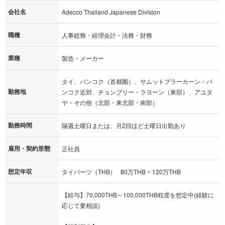
会社名
Adecco Thailand Japanese Division
職種
人事総務・経理会計・法務・財務
業種
製造・メーカー
タイ、バンコク（首都圏）、サムットプラーカーン・バ
勤務地
ンコク近郊、チョンブリー・ラヨーン（東部）、アユタ
ヤ・その他（北部・東北部・南部）
勤務時間
隔週土曜日または、月2回ほど土曜日出勤あり
雇用・契約形態
正社員
想定年収
タイバーツ（THB） 80万THB ~ 120万THB
【給与】70,000THB～100,000THB程度を想定中(経験に
応じて要相談)