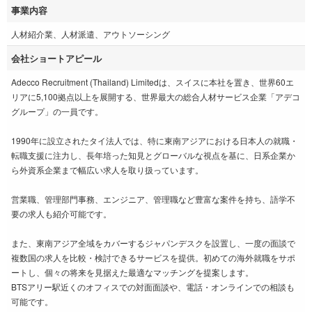
事業内容
人材紹介業、人材派遣、アウトソーシング
会社ショートアピール
Adecco Recruitment (Thailand) Limitedは、スイスに本社を置き、世界60エ
リアに5,100拠点以上を展開する、世界最大の総合人材サービス企業「アデコ
グループ」の一員です。
1990年に設立されたタイ法人では、特に東南アジアにおける日本人の就職・
転職支援に注力し、長年培った知見とグローバルな視点を基に、日系企業か
ら外資系企業まで幅広い求人を取り扱っています。
営業職、管理部門事務、エンジニア、管理職など豊富な案件を持ち、語学不
要の求人も紹介可能です。
また、東南アジア全域をカバーするジャパンデスクを設置し、一度の面談で
複数国の求人を比較・検討できるサービスを提供。初めての海外就職をサポ
ートし、個々の将来を見据えた最適なマッチングを提案します。
BTSアリー駅近くのオフィスでの対面面談や、電話・オンラインでの相談も
可能です。