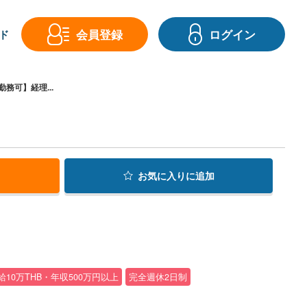
会員登録
ログイン
ド
務可】経理...
お気に入り
に追加
給10万THB・年収500万円以上
完全週休2日制