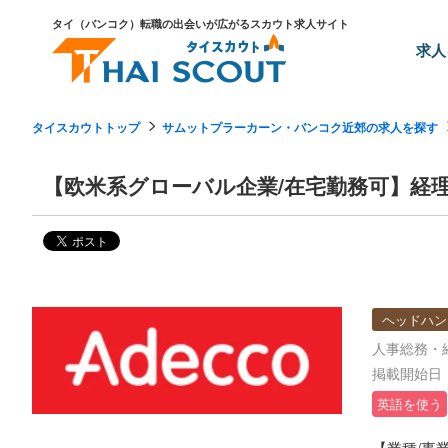
タイ（バンコク）転職の出会いが広がるスカウト求人サイト
求人
タイスカウトトップ
サムットプラーカーン・バンコク近郊の求人を探す
【欧米系グローバル企業/在宅勤務可】経
ヘッドハン
人事総務・
掲載開始日：2
英語を使う
【業種/事