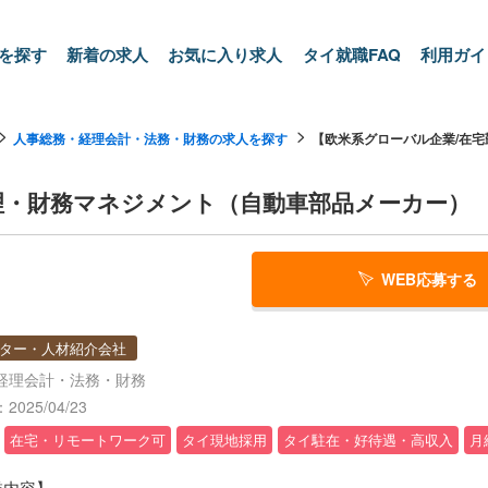
を探す
新着の求人
お気に入り求人
タイ就職FAQ
利用ガイ
人事総務・経理会計・法務・財務の求人を探す
【欧米系グローバル企業/在宅勤
理・財務マネジメント（自動車部品メーカー）
WEB応募する
ター・人材紹介会社
経理会計・法務・財務
025/04/23
在宅・リモートワーク可
タイ現地採用
タイ駐在・好待遇・高収入
月
業内容】