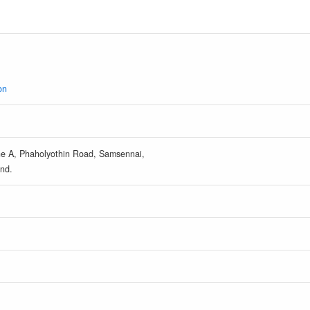
on
one A, Phaholyothin Road, Samsennai,
nd.