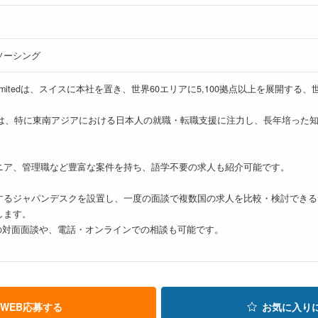
ソーシング
(Thailand) Limitedは、スイスに本社を置き、世界60エリアに5,100拠
人では、特に東南アジアにおける日本人の就職・転職支援に注力し、長年培った
ニア、管理職など豊富な案件を持ち、語学不要の求人も紹介可能です。
するジャパンデスクを設置し、一度の面談で複数国の求人を比較・検討できる
します。
の対面面談や、電話・オンラインでの相談も可能です。
WEB応募する
お気に入り