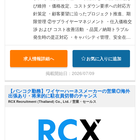
び維持 ・価格改定、コストダウン要求への対応方
針策定 ・顧客要望に沿ったプロジェクト推進、期
限管理 ②サプライヤーマネジメント ・仕入価格交
渉 および コスト改善活動 ・品質／納期トラブル
発生時の是正対応 ・キャパシティ管理、安全在庫
管理 ③収益管理 ・案件別の粗利管理および分析
・不採算案件の改善・見直し ・コスト変動（為
求人情報詳細へ
お気に入りに追加
替・物流等）の影響管理
掲載開始日：2026/07/09
【バンコク勤務】ワイヤーハーネスメーカーの営業◎海外
出張あり・将来的に駐在員切替のチャンス
RCX Recruitment (Thailand) Co., Ltd. / 営業・セールス