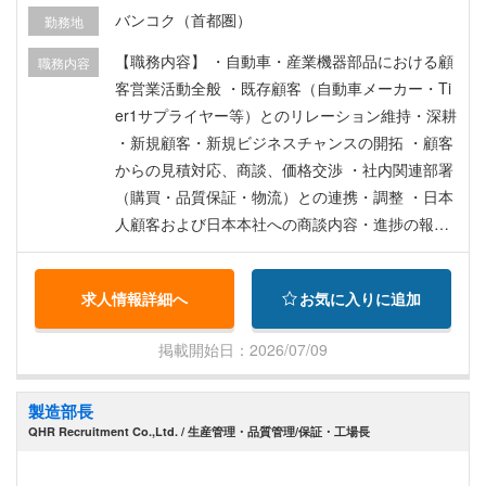
WPサポート 等
バンコク（首都圏）
勤務地
【職務内容】 ・自動車・産業機器部品における顧
職務内容
客営業活動全般 ・既存顧客（自動車メーカー・Ti
er1サプライヤー等）とのリレーション維持・深耕
・新規顧客・新規ビジネスチャンスの開拓 ・顧客
からの見積対応、商談、価格交渉 ・社内関連部署
（購買・品質保証・物流）との連携・調整 ・日本
人顧客および日本本社への商談内容・進捗の報告
・売上目標の管理および達成に向けた営業計画の
立案・実行
求人情報詳細へ
お気に入りに追加
掲載開始日：2026/07/09
製造部長
QHR Recruitment Co.,Ltd. / 生産管理・品質管理/保証・工場長