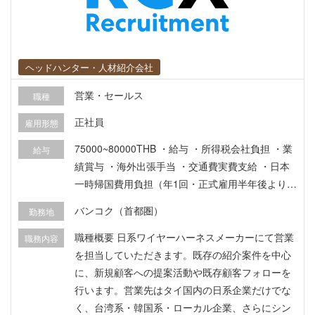
ヘッドハンター・人材紹介会社
営業・セールス
職種
正社員
雇用形態
75000~80000THB ・給与 ・所得税会社負担 ・業
給与
績賞与 ・海外出張手当 ・交通費実費支給 ・日本
一時帰国費用負担（年1回・正式雇用半年後より利
用可） ・ワークパーミット・ビザ取得費用会社負
バンコク（首都圏）
勤務地
担 ・民間医療保険加入 ・年次健康診断 ・有給休
暇 ・人事面談
職種概要 日系ワイヤーハーネスメーカーにて営業
職務内容
を担当していただきます。既存の紹介案件を中心
に、新規顧客への提案活動や既存顧客フォローを
行います。営業先はタイ国内の日系企業だけでな
く、台湾系・韓国系・ローカル企業、さらにシン