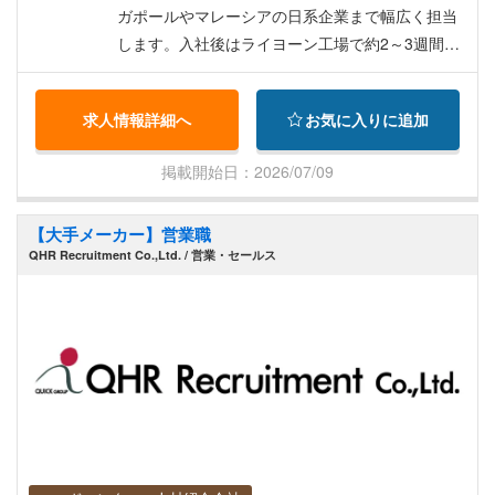
ガポールやマレーシアの日系企業まで幅広く担当
します。入社後はライヨーン工場で約2～3週間の
研修を実施するため、製品知識や製造工程をしっ
かり学んだ上で営業活動をスタートできます。 働
求人情報詳細へ
お気に入りに追加
く魅力 ・紹介案件が多く、飛び込み営業が少ない
環境 ・海外出張を通じて東南アジア市場での営業
掲載開始日：2026/07/09
経験を積める ・将来的に駐在員への切り替えチャ
ンスがあり、長期的なキャリア形成が可能 主な仕
【大手メーカー】営業職
事内容 ・既存顧客へのフォロー営業 ・紹介を中心
QHR Recruitment Co.,Ltd. / 営業・セールス
とした新規顧客への営業活動 ・日系企業、ローカ
ル企業、台湾系・韓国系企業への提案営業 ・シン
ガポール、マレーシアを中心とした海外営業 ・海
外出張対応（マレーシア、カンボジア、ベトナム
など）