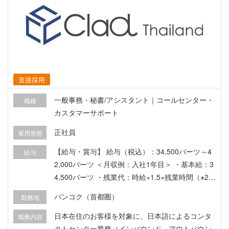
直接採用
一般事務・秘書/アシスタント｜コールセンター・
職種
カスタマーサポート
正社員
雇用形態
【給与・賞与】 給与（税込）：34,500バーツ～4
給与
2,000バーツ ＜月収例：入社1年目＞ ・基本給：3
4,500バーツ ・残業代：時給×1.5×残業時間（※2
2：00～翌5：00は夜勤手当として時給の1.4倍）
バンコク（首都圏）
勤務地
・ボーナス6：10,000バーツ（入社18か月目のみ
8,000バーツ）※2年目 ・業績賞与：6月、12月 ※2
日本在住のお客様を対象に、日本語によるコンタ
職務内容
年目 ・交通費：200バーツ/1日（実費での支給）
クトセンター業務（インバウンド、アウトバウン