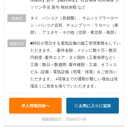
ソリン手当 賞与 有給休暇 など
タイ、バンコク（首都圏）、サムットプラーカー
勤務地
ン・バンコク近郊、チョンブリー・ラヨーン（東
部）、アユタヤ・その他（北部・東北部・南部）
■同社が受注する電気設備の施工管理業務をしてい
職務内容
ただきます。 ‐案件金額：メインに数十万～数百
円程度 ‐案件エリア：タイ国内（工業地帯など） ‐
工期：数日～数週間 ‐案件種類：工場、オフィス
ビル -設備：電気設備（弱電・強電）をご担当い
ただきます。 ※現場までの通勤が難しい場合は現
場近くに宿舎を借りていただきます。
求人情報詳細へ
お気に入りに追加
掲載開始日：2026/07/09