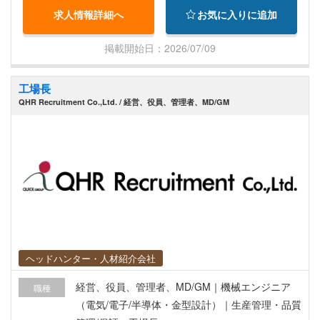
社外関係者との折衝・対応 内部統制（J-SOX等）
求人情報詳細へ
お気に入りに追加
の整備・運用・評価 リスクマネジメント体制の構
築・維持（法的リスク・為替リスク等を含む） タ
掲載開始日：2026/07/09
イおよびインドの現地法令・規制への対応（会社
法・税法・労働法等） グループコンプライアンス
工場長
ポリシーの現地への展開・徹底 経理・管理業務に
QHR Recruitment Co.,Ltd. / 経営、役員、管理者、MD/GM
おける業務効率化・デジタル化の企画・推進 ER
P・会計システムの運用管理および改善提案 デー
タ可視化・レポーティング基盤の整備 ＜出張につ
いて＞ 近隣諸国の同社のグループ会社にも出張に
言っていただきます。
ヘッドハンター・人材紹介会社
経営、役員、管理者、MD/GM｜機械エンジニア
職種
（電気/電子/半導体・金型設計）｜生産管理・品質