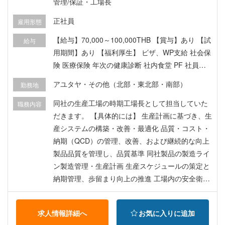
管理/保証・工場長
正社員
雇用形態
【給与】70,000～100,000THB 【賞与】あり 【試
給与
用期間】あり 【福利厚生】 ビザ、WP支給 社会保
険 医療保険 年次の健康診断 社内食堂 PF 社員旅
行 有給付与
アユタヤ・その他（北部・東北部・南部）
勤務地
同社の生産工場の時期工場長として担当していた
職務内容
だきます。 【具体的には】 生産計画に基づき、生
産システムの構築・改善・最適化 品質・コスト・
納期（QCD）の管理、改善、および継続的な向上
製品品質を管理し、品質基準 同社製品の製造ライ
ン製造管理・生産計画 生産スケジュールの策定と
納期管理、歩留まり向上の推進 工場内の安全衛生
基準（労働安全法、5S、KYT）遵守とリスク管理
ISOや関連規格に基づく内部監査・外部監査対応
求人情報詳細へ
お気に入りに追加
生産設備の定期点検・メンテナンスの計画と実施