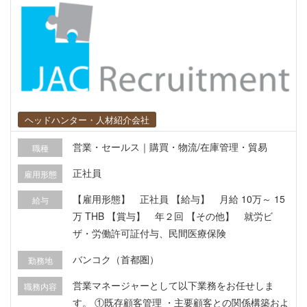
ヘッドハンター・人材紹介会社
営業・セールス｜購買・物流/在庫管理・貿易
職種
正社員
雇用形態
【雇用形態】 正社員 【給与】 月給 10万～ 15
給与
万 THB 【賞与】 年２回 【その他】 就労ビ
ザ・労働許可証付与、民間医療保険
バンコク（首都圏）
勤務地
営業マネージャーとして以下業務をお任せしま
職務内容
す。 ①既存顧客管理 ・主要顧客との関係構築およ