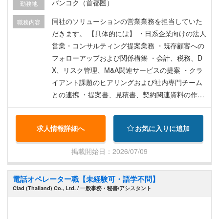
バンコク（首都圏）
勤務地
Benefits） ・ハイブリッド勤務／フレックスタイ
ム制度 ・研修制度・キャリア開発支援 ・年次健康
同社のソリューションの営業業務を担当していた
職務内容
診断 など
だきます。 【具体的には】 ・日系企業向けの法人
営業・コンサルティング提案業務 ・既存顧客への
フォローアップおよび関係構築 ・会計、税務、D
X、リスク管理、M&A関連サービスの提案 ・クラ
イアント課題のヒアリングおよび社内専門チーム
との連携 ・提案書、見積書、契約関連資料の作成
・プロジェクト開始後のクライアント対応および
進捗フォロー ・セミナー、商工会、ネットワーキ
求人情報詳細へ
お気に入りに追加
ングイベントへの参加 ・新規顧客開拓および案件
創出
掲載開始日：2026/07/09
電話オペレーター職【未経験可・語学不問】
Clad (Thailand) Co., Ltd. / 一般事務・秘書/アシスタント