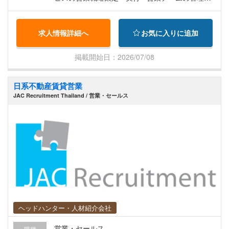
育成により、営業目標の達成を目指す • 新規クラ
イアントへの営業活動 • クライアント、運送パー
求人情報詳細へ
お気に入りに追加
トナー、ベンダーとの関係構築、フォロー • カス
タマーサービスチームとの連携 • 競合他社の市場
掲載開始日：2026/07/08
動向調査により、戦略を調整 • 管理用の販売レポ
ート、予測、およびパイプラインの更新 レポート
日系不動産賃貸営業
ライン：日本人MD
JAC Recruitment Thailand / 営業・セールス
ヘッドハンター・人材紹介会社
営業・セールス
職種