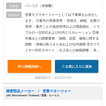
バンコク（首都圏）
勤務地
営業サブマネージャーとして以下業務をお任せし
職務内容
ます。 ①案件の実務管理 ・受発注、納期、在庫の
管理 ・案件ごとの進捗管理および課題抽出 ・トラ
ブルの一次対応および社内エスカレーション ②海
外拠点との調整業務 ・納期、品質、価格に関する
調整 ・情報の取りまとめおよび社内展開 ③サプラ
イヤー対応サポート ・仕入先との納期調整 ・見積
取得および価格管理 ④顧客対応サポート ・顧客か
らの問い合わせ対応 ・納期回答、仕様確認 ・営業
求人情報詳細へ
お気に入りに追加
マネージャーの交渉サポート
掲載開始日：2026/07/09
精密部品メーカー / 営業マネージャー
JAC Recruitment Thailand / 営業・セールス