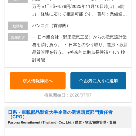
万円 ※1THB=4.76円/2025年11月10日時点） ※能
力・経験に応じて相談可能です。 賞与：業績連動
型（約1.5ヶ月分、毎年12月に支給 ※勤続1年以上
バンコク（首都圏）
勤務地
の方対象） 【待遇・福利厚生】 ・出張手当 ・タ
イ国社会保険 ・年次健康診断 ・退職金積立制度
・ 日本親会社（野里電気工業）からの電気設計業
職務内容
（2025年10月以降を予定） ・就労ビザ・労働許
務を請け負う。 ・ 日本とのやり取り、進捗・設計
可証（ワークパーミット）支給 ※試用期間：119日
品質管理を行う。 ※将来的に拠点長候補として検
討可能
求人情報詳細へ
お気に入りに追加
掲載開始日：2026/07/07
日系・車載部品製造大手企業の調達購買部門責任者
（CPO）
Pasona Recruitment (Thailand) Co., Ltd. / 購買・物流/在庫管理・貿易