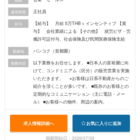
正社員
雇用形態
【給与】 月給 5万THB + インセンティブ 【賞
給与
与】 会社業績による 【その他】 就労ビザ・労
働許可証付与、社会保険及び民間医療保険支給
バンコク（首都圏）
勤務地
以下業務をお任せします。 ■日本人の富裕層に向
職務内容
けて、コンドミニアム（区分）の販売営業を実施
いただきます。 ※お客様は日系不動産からのご
紹介を頂くことが多いです。 ■既存のお客様との
定期的なコミュニケーション（主に電話・メー
ル） ■お客様への物件、周辺の案内。
求人情報詳細へ
お気に入りに追加
掲載開始日：2026/07/08