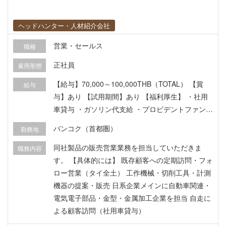
ヘッドハンター・人材紹介会社
営業・セールス
職種
正社員
雇用形態
【給与】70,000～100,000THB（TOTAL） 【賞
給与
与】あり 【試用期間】あり 【福利厚生】 ・社用
車貸与 ・ガソリン代支給 ・プロビデントファンド
（退職積立金） ・タイ国社会保険 ・有給休暇
バンコク（首都圏）
勤務地
同社製品の販売営業業務を担当していただきま
職務内容
す。 【具体的には】 既存顧客への定期訪問・フォ
ロー営業（タイ全土） 工作機械・切削工具・計測
機器の提案・販売 日系企業メインに自動車関連・
電気電子部品・金型・金属加工企業を担当 自走に
よる顧客訪問（社用車貸与）