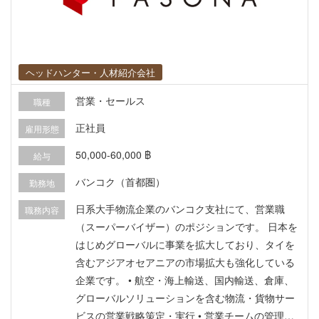
アコン・ホットシャワー・机・いす・収納などを
完備している物件を紹介。冷蔵庫やTVも無料もし
くは有料でつく場合が多い） ・渡航手続、住まい
探し、口座開設など初めての海外生活をサポート
【社会保険など】 ・タイ国社会保険：あり ・タイ
ヘッドハンター・人材紹介会社
民間海外医療保険：あり（勤続年数に応じて変動
営業・セールス
職種
あり） ・健康診断：あり（年1回、入社2年目以
降。入社1年目は法人価格で受診可能）
正社員
雇用形態
50,000-60,000 ฿
給与
バンコク（首都圏）
勤務地
日系大手物流企業のバンコク支社にて、営業職
職務内容
（スーパーバイザー）のポジションです。 日本を
はじめグローバルに事業を拡大しており、タイを
含むアジアオセアニアの市場拡大も強化している
企業です。 • 航空・海上輸送、国内輸送、倉庫、
グローバルソリューションを含む物流・貨物サー
ビスの営業戦略策定・実行 • 営業チームの管理や