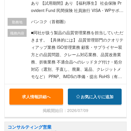
あり 【試用期間】あり 【福利厚生】 社会保険 Pr
ovident Fund 民間保険 社員旅行 VISA・WPサポー
ト
バンコク（首都圏）
勤務地
■同社が扱う製品の品質管理業務を担当していただ
職務内容
きます。 【具体的には】 品質管理部門のクオリテ
ィアップ業務 ISO管理業務 顧客・サプライヤー双
方との品質問題、クレーム対応業務、品質改善業
務、折衝業務 不適合品へのレッドタグ付け・処分
対応（選別、手直し、廃棄、返品、クレジットメ
モなど） PPAP、IMDSの準備・提出 RoHS（有害
物質使用制限）対応書類の準備・提出
求人情報詳細へ
お気に入りに追加
掲載開始日：2026/07/09
コンサルティング営業