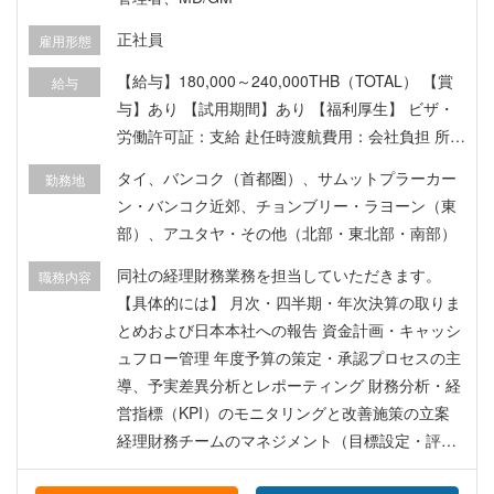
正社員
雇用形態
【給与】180,000～240,000THB（TOTAL） 【賞
給与
与】あり 【試用期間】あり 【福利厚生】 ビザ・
労働許可証：支給 赴任時渡航費用：会社負担 所得
税：会社負担 タイ国社会保険 海外医療・傷害・疾
タイ、バンコク（首都圏）、サムットプラーカー
勤務地
患保険 プロビデントファンド
ン・バンコク近郊、チョンブリー・ラヨーン（東
部）、アユタヤ・その他（北部・東北部・南部）
同社の経理財務業務を担当していただきます。
職務内容
【具体的には】 月次・四半期・年次決算の取りま
とめおよび日本本社への報告 資金計画・キャッシ
ュフロー管理 年度予算の策定・承認プロセスの主
導、予実差異分析とレポーティング 財務分析・経
営指標（KPI）のモニタリングと改善施策の立案
経理財務チームのマネジメント（目標設定・評
価・育成を含む） 銀行・監査法人・税務当局など