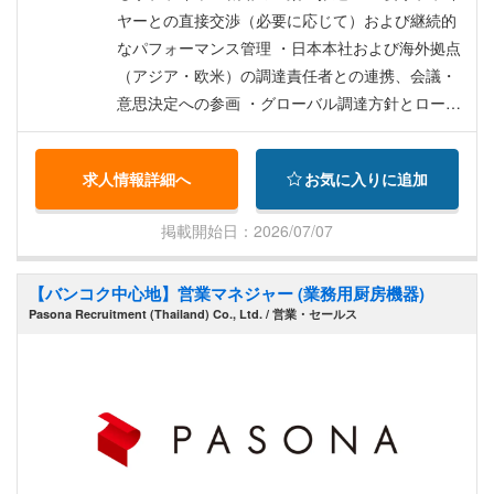
ヤーとの直接交渉（必要に応じて）および継続的
なパフォーマンス管理 ・日本本社および海外拠点
（アジア・欧米）の調達責任者との連携、会議・
意思決定への参画 ・グローバル調達方針とローカ
ル戦略の整合・最適化、商流再構築の推進 ・必要
に応じた海外出張および現地サプライヤー対応
求人情報詳細へ
お気に入りに追加
（中国・インド等）
掲載開始日：2026/07/07
【バンコク中心地】営業マネジャー (業務用厨房機器)
Pasona Recruitment (Thailand) Co., Ltd. / 営業・セールス