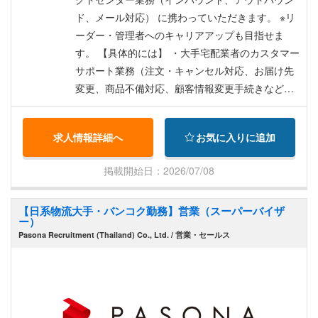
・インセンティブ：500バーツから2,000バーツ
ド、メール対応） に携わっていただきます。 ※リ
（チームによる） ・試用期間：3ヶ月（給与変更
ーダー・管理者へのキャリアアップも目指せま
なし） ・昇給：3か月毎に査定 ・業績賞与：入社
す。 【具体的には】 ・大手宅配業者のカスタマー
2年目以降の出勤率の基準を満たした方へ6月と12
サポート業務（注文・キャンセル対応、お届け先
月に支給（業績給） ・ボーナス：1年間継続勤務
変更、商品不備対応、顧客情報変更手続きなど）
後から半年毎、出勤率等の基準を満たした方に18
・WIFI、決済端末のサポート業務（使い方の説
ヶ月目8,000バーツ支給、24ヶ月目以降半年毎に1
明、エラー発生時のサポート） ・一次受け窓口業
求人情報詳細へ
お気に入りに追加
0,000バーツ支給 ※2年目以降は「業績賞与+ボーナ
務（複数社の時間外一次受け窓口対応） 【キャリ
ス」をあわせて年間最大4回ボーナス支給 【各種
アプラン】 オペレーター⇒リーダー⇒アシスタン
掲載開始日：2026/07/08
手当】 ・通勤交通費支給（上限200バーツ/日） ・
トスーパーバイザー⇒スーパーバイザー（管理
残業手当あり ・夜勤手当あり 【福利厚生】 ・タ
職）
【日系物流大手・バンコク勤務】営業（スーパーバイザ
イ語無料教室（毎週1日） ・夜食支給（夜勤社員
ー）
向け） ・休憩室に無料の日本のお菓子（毎週設
Pasona Recruitment (Thailand) Co., Ltd. / 営業・セールス
置） ・私服勤務可能 ・社内旅行ツアー（年1
回）、その他児童養護施設訪問、クリスマスパー
ティなど社内イベントあり ・アパート紹介あり
（家賃7,000バーツ前後のアパートで、ベッド・エ