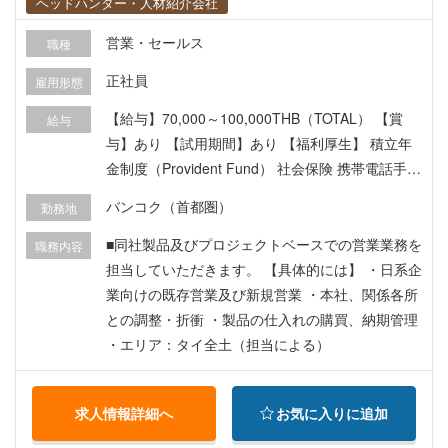
ヘッドハンター・人材紹介会社
営業・セールス
職種
正社員
雇用形態
【給与】70,000～100,000THB（TOTAL） 【賞
給与
与】あり 【試用期間】あり 【福利厚生】 積立年
金制度（Provident Fund） 社会保険 携帯電話手当
VISA・WPの支給 等
バンコク（首都圏）
勤務地
■同社製品及びプロジェクトベースでの営業業務を
職務内容
担当していただきます。 【具体的には】 ・日系企
業向けの既存営業及び新規営業 ・本社、関係各所
との調整・折衝 ・製品の仕入れの購買、納期管理
・エリア：タイ全土（担当による）
求人情報詳細へ
お気に入りに追加