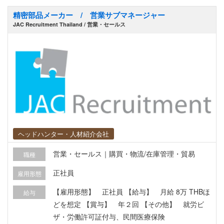
精密部品メーカー / 営業サブマネージャー
JAC Recruitment Thailand / 営業・セールス
ヘッドハンター・人材紹介会社
営業・セールス｜購買・物流/在庫管理・貿易
職種
正社員
雇用形態
【雇用形態】 正社員 【給与】 月給 8万 THBほ
給与
どを想定 【賞与】 年２回 【その他】 就労ビ
ザ・労働許可証付与、民間医療保険