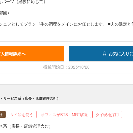
0万バーツ（経験に応じて）
都圏）
ランド牛の調理をメインにお任せします。 ■肉の選定と仕入れ、肉の下処理、調理 ■衛生管理 ■スタッフの指導 ■在庫管
求人情報詳細へ
お気に入り
掲載開始日：2025/10/20
TD. / 販売・サービス系（店長・店舗管理含む）
社
タイ語を使う
オフィスがBTS・MRT駅近
タイ現地採用
ス系（店長・店舗管理含む）