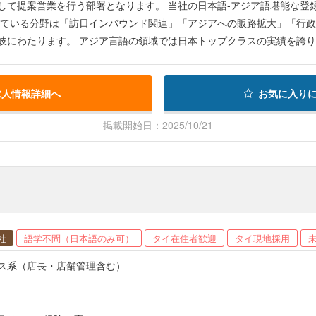
度 ・健康診断（年1回） ・ゴーグローバル制度（海外旅行・海外帰省の
して提案営業を行う部署となります。 当社の日本語-アジア語堪能な登録
している分野は「訪日インバウンド関連」「アジアへの販路拡大」「行政
岐にわたります。 アジア言語の領域では日本トップクラスの実績を誇り、
社との優位性を担保できている状態にあります。 ＜募集背景＞ 今回は、アジア語を軸にした課題解決のソリューション営
ジしたいという方を募集しています。 日本の少子高齢化・経済停滞が
人材の採用、 増加するアジア出身の方々に向けての行政インフラ整備
求人情報詳細へ
お気に入り
なりつつあります。そのため、市場は急速に拡大しており、当社問合せ
掲載開始日：2025/10/21
の法人への積極的なアプローチをできる人財が足りておらず、増員募集しています。 〈具体的な仕事
政へのソリューション営業を行っていただきます。 ・訪日インバウンド
お困りごとがある企業へ企画提案 ・アジア各国で商品・サービスを販売
営業 ・外国人技能実習生を受け入れている大手メーカーへの営業
社
語学不問（日本語のみ可）
タイ在住者歓迎
タイ現地採用
ス系（店長・店舗管理含む）