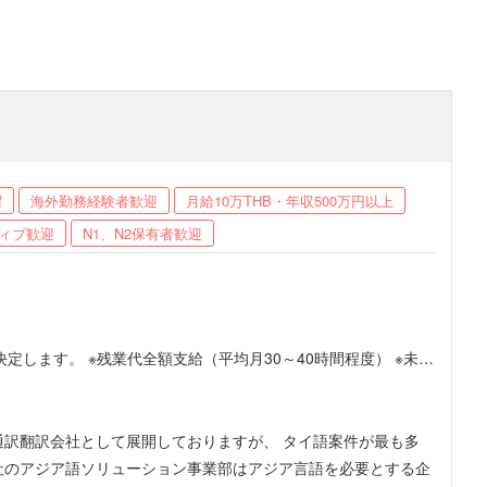
躍
海外勤務経験者歓迎
月給10万THB・年収500万円以上
ィブ歓迎
N1、N2保有者歓迎
の上、決定します。 ※残業代全額支給（平均月30～40時間程度） ※未経
人事に年齢や国籍は関係ありません。 ※平均年齢30.5歳ですので、早いうち
通訳翻訳会社として展開しておりますが、 タイ語案件が最も多
績による ・通勤手当（2万円迄／月） ・語学レッスン社割制度 ・