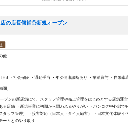
理店の店長候補◎新規オープン
社
の他
60000~80000THB ・社会保険 ・通勤手当 ・年次健康診断あり ・業績賞与 
都圏）
プンの新店舗にて、スタッフ管理や売上管理をはじめとする店舗運営を担当いただきます。 ■ 働く
店舗 ・新規事業に初期から関われるやりがい ・バンコク中心部で好立地＆駐車場の利用OK ■ 
スタッフ管理） ・接客対応（日本人・タイ人顧客） ・日本文化体験イ
チームとのやり取り