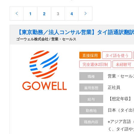
1
2
3
4
【東京勤務／法人コンサル営業】タイ語通訳翻
ゴーウェル株式会社 / 営業・セールス
直接採用
タイ語を使う
完全週休2日制
未経験可
営業・セール
職種
正社員
雇用形態
【想定年収】 
給与
験・第二新卒の方も意欲、経験に応じて
日本（タイ出
勤務地
～600万 /
から責任のあるポジションにチャ
※アジア言語
職務内容
（基本4月）
く、タイ語やタイ在住経験を