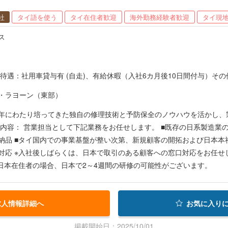
社
タイ語を使う
タイ在住者歓迎
海外勤務経験者歓迎
タイ現
ス
申
負担となります。
・ラヨーン（東部）
年にわたり培ってきた独自の修理技術と予防保全のノウハウを活かし、
納品 ■タイ国内での事業基盤が整い次第、新規顧客の開拓および日本本
対応 ※入社後しばらくは、日本で取引のある顧客への窓口対応をお任せ
※日本在住者の場合、日本で2～4週間の研修の可能性がございます。
求人情報詳細へ
お気に入り
掲載開始日：2025/10/01