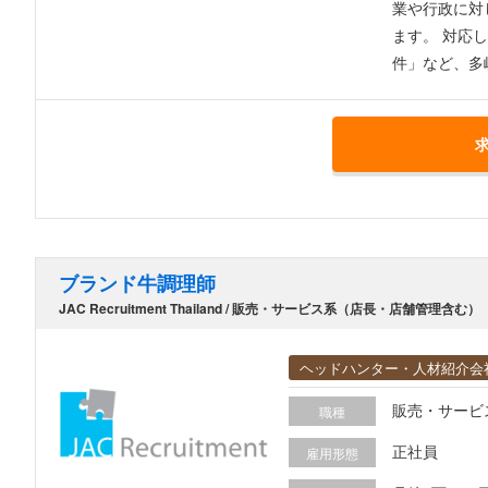
時差式出勤制
業や行政に対
ます。 対応
件」など、多
で、 信頼という点では他
業にチャレン
国からの外国
最重要課題と
新規の企画提案など
する企業、行
ンド客対応に
ブランド牛調理師
いる行政への
JAC Recruitment Thailand / 販売・サービス系（店長・店舗管理含む）
ヘッドハンター・人材紹介会
販売・サービ
職種
正社員
雇用形態