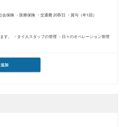
000バーツ（経験と応募職位に応じて検討） 福利厚生： ・社会保険 ・医療保険 ・交通費 20B/日 ・賞与（年1回）
ます。 ・タイ人スタッフの管理 ・日々のオペレーション管理
に追加