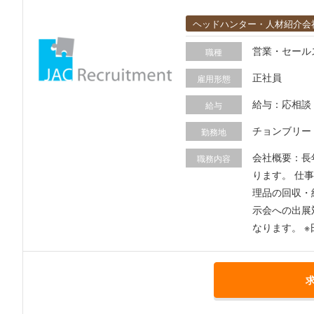
ヘッドハンター・人材紹介会
営業・セール
職種
正社員
雇用形態
給与：応相談 待遇：社用車貸与有 (自走)、有給休暇（入社6カ月後10日間付与）その他福利厚生は要相談 ビザサポート：VISA・ワークパミットの
給与
請費用は個人
チョンブリー
勤務地
会社概要：長
職務内容
ります。 仕事内容： 営業担当として下記業務をお任せします。 ■既存の日系製造業のお客様に対する、電子機器修理・保全サービスの提案営業 ■修
理品の回収・
示会への出展
なります。 