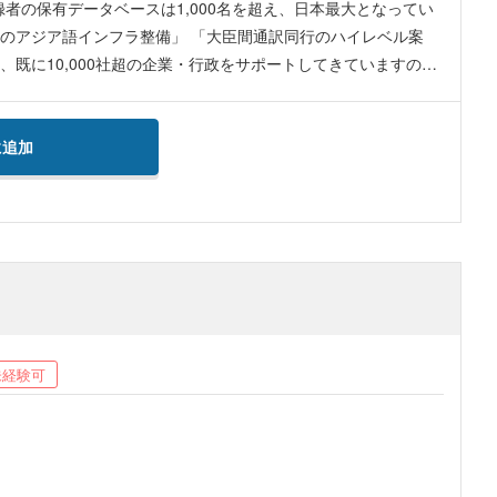
補助20%制度）
者の保有データベースは1,000名を超え、日本最大となってい
のアジア語インフラ整備」 「大臣間通訳同行のハイレベル案
既に10,000社超の企業・行政をサポートしてきていますの
予想される中、アジア各国からの訪日インバウンド客、アジア各
など、日本のグローバル共生社会を創っていくことは国にとって
に追加
も急増しています。問合せ企業への提案、 入札等の企画応札、
内容〉 アジア言語を必要と
客の誘致をしたい行政への入札・企画提案営業 ・訪日インバウ
したい企業のサポート ・在日外国人向けのインフラ整備をして
未経験可