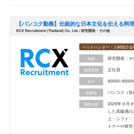
【バンコク勤務】伝統的な日本文化を伝える料
RCX Recruitment (Thailand) Co., Ltd. / 研究開発・その他
ヘッドハンター・人材紹介会
研究開発・そ
職種
正社員
雇用形態
給与
バンコク（首
勤務地
2025年９月オー
職務内容
した高級感のある
上・シフト・
トナーや研究