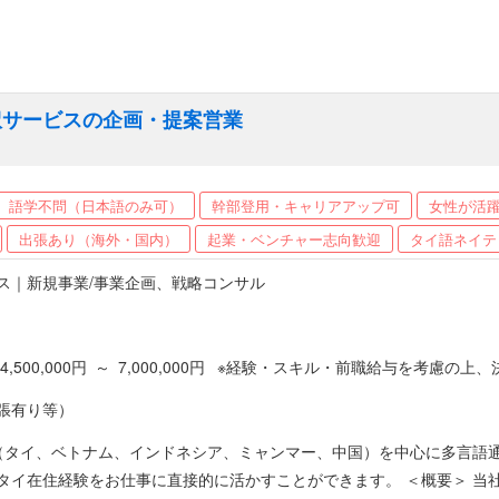
訳サービスの企画・提案営業
語学不問（日本語のみ可）
幹部登用・キャリアアップ可
女性が活
出張あり（海外・国内）
起業・ベンチャー志向歓迎
タイ語ネイテ
ス｜新規事業/事業企画、戦略コンサル
4,500,000円 ～ 7,000,000円 ※経験・スキル・前職給与を考慮
積極採用中です。 ［年収モデル例］ 350万～450万/第二新卒・営業未経験者等 450万～550万 / 主任 550万
張有り等）
 MGR 600万～900万 / 部長 900万～1200万 / 事業部長 ※抜擢
レンジすることが可能です。 【そのほか福利厚生】 ・各種社会保険完備（健康・厚生年金・労災・雇用） ・昇給
（タイ、ベトナム、インドネシア、ミャンマー、中国）を中心に多言語
 ※昇格・昇給は随時あります。 ・賞与年1回（12月） ※社と個人の業
お仕事に直接的に活かすことができます。 ＜概要＞ 当社のアジア語ソリューション事業部はアジア言語を必要とする企