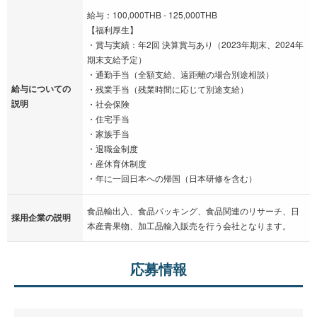
給与：100,000THB - 125,000THB
【福利厚生】
・賞与実績：年2回 決算賞与あり（2023年期末、2024年
期末支給予定）
・通勤手当（全額支給、遠距離の場合別途相談）
給与についての
・残業手当（残業時間に応じて別途支給）
説明
・社会保険
・住宅手当
・家族手当
・退職金制度
・産休育休制度
・年に一回日本への帰国（日本研修を含む）
食品輸出入、食品パッキング、食品関連のリサーチ、日
採用企業の説明
本産青果物、加工品輸入販売を行う会社となります。
応募情報