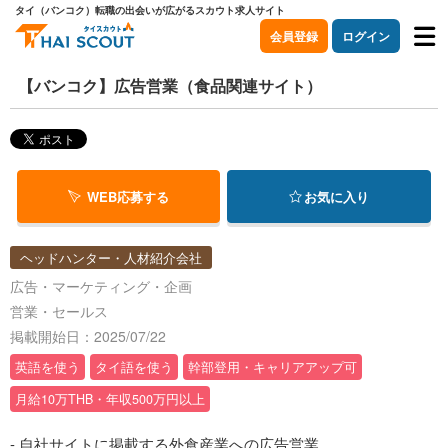
タイ（バンコク）転職の出会いが広がるスカウト求人サイト
会員登録
ログイン
【バンコク】広告営業（食品関連サイト）
WEB応募する
お気に入り
ヘッドハンター・人材紹介会社
広告・マーケティング・企画
営業・セールス
掲載開始日：2025/07/22
英語を使う
タイ語を使う
幹部登用・キャリアアップ可
月給10万THB・年収500万円以上
- 自社サイトに掲載する外食産業への広告営業