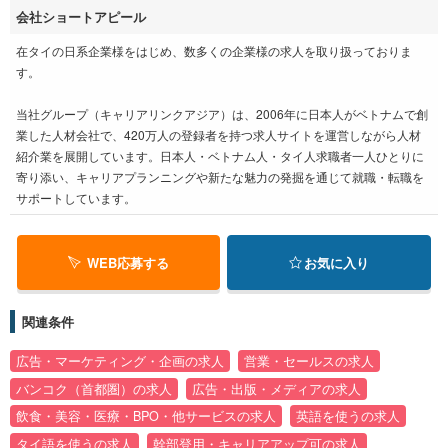
会社ショートアピール
在タイの日系企業様をはじめ、数多くの企業様の求人を取り扱っておりま
す。
当社グループ（キャリアリンクアジア）は、2006年に日本人がベトナムで創
業した人材会社で、420万人の登録者を持つ求人サイトを運営しながら人材
紹介業を展開しています。日本人・ベトナム人・タイ人求職者一人ひとりに
寄り添い、キャリアプランニングや新たな魅力の発掘を通じて就職・転職を
サポートしています。
WEB応募する
お気に入り
関連条件
広告・マーケティング・企画の求人
営業・セールスの求人
バンコク（首都圏）の求人
広告・出版・メディアの求人
飲食・美容・医療・BPO・他サービスの求人
英語を使うの求人
タイ語を使うの求人
幹部登用・キャリアアップ可の求人