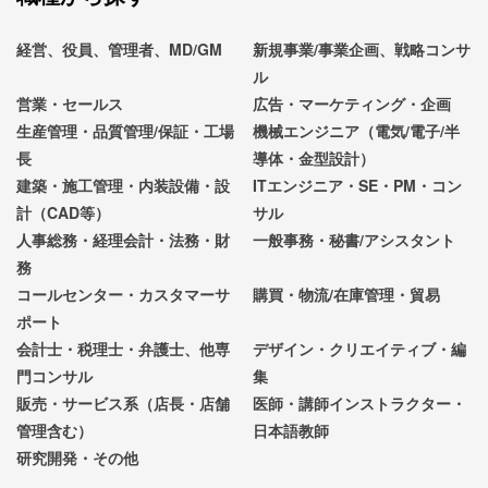
経営、役員、管理者、MD/GM
新規事業/事業企画、戦略コンサ
ル
営業・セールス
広告・マーケティング・企画
生産管理・品質管理/保証・工場
機械エンジニア（電気/電子/半
長
導体・金型設計）
建築・施工管理・内装設備・設
ITエンジニア・SE・PM・コン
計（CAD等）
サル
人事総務・経理会計・法務・財
一般事務・秘書/アシスタント
務
コールセンター・カスタマーサ
購買・物流/在庫管理・貿易
ポート
会計士・税理士・弁護士、他専
デザイン・クリエイティブ・編
門コンサル
集
販売・サービス系（店長・店舗
医師・講師インストラクター・
管理含む）
日本語教師
研究開発・その他