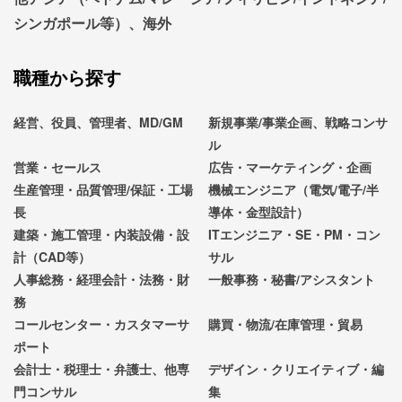
シンガポール等）、海外
職種から探す
経営、役員、管理者、MD/GM
新規事業/事業企画、戦略コンサ
ル
営業・セールス
広告・マーケティング・企画
生産管理・品質管理/保証・工場
機械エンジニア（電気/電子/半
長
導体・金型設計）
建築・施工管理・内装設備・設
ITエンジニア・SE・PM・コン
計（CAD等）
サル
人事総務・経理会計・法務・財
一般事務・秘書/アシスタント
務
コールセンター・カスタマーサ
購買・物流/在庫管理・貿易
ポート
会計士・税理士・弁護士、他専
デザイン・クリエイティブ・編
門コンサル
集