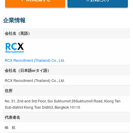
企業情報
会社名（英語）
RCX Recruitment (Thailand) Co., Ltd.
会社名（日本語orタイ語）
RCX Recruitment (Thailand) Co., Ltd.
住所
No. 31, 2nd and 3rd Floor, Soi Sukhumvit 26Sukhumvit Road, Klong Tan
Sub-district Klong Toei District, Bangkok 10110
代表者名
嶋 航