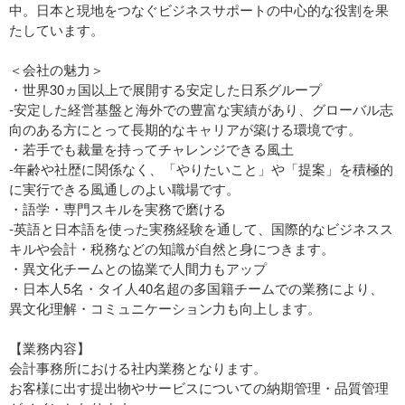
中。日本と現地をつなぐビジネスサポートの中心的な役割を果
たしています。
＜会社の魅力＞
・世界30ヵ国以上で展開する安定した日系グループ
‐安定した経営基盤と海外での豊富な実績があり、グローバル志
向のある方にとって長期的なキャリアが築ける環境です。
・若手でも裁量を持ってチャレンジできる風土
‐年齢や社歴に関係なく、「やりたいこと」や「提案」を積極的
に実行できる風通しのよい職場です。
・語学・専門スキルを実務で磨ける
‐英語と日本語を使った実務経験を通して、国際的なビジネスス
キルや会計・税務などの知識が自然と身につきます。
・異文化チームとの協業で人間力もアップ
・日本人5名・タイ人40名超の多国籍チームでの業務により、
異文化理解・コミュニケーション力も向上します。
【業務内容】
会計事務所における社内業務となります。
お客様に出す提出物やサービスについての納期管理・品質管理