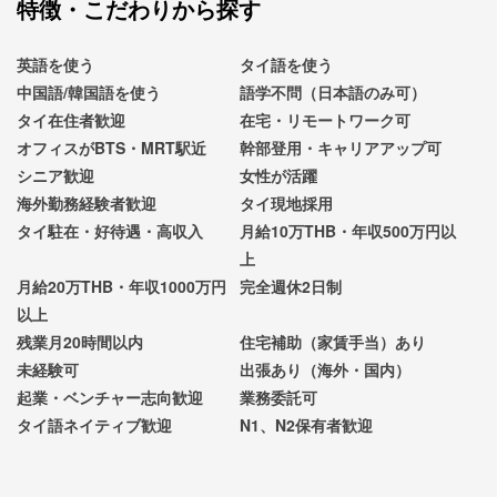
特徴・こだわりから探す
英語を使う
タイ語を使う
中国語/韓国語を使う
語学不問（日本語のみ可）
タイ在住者歓迎
在宅・リモートワーク可
オフィスがBTS・MRT駅近
幹部登用・キャリアアップ可
シニア歓迎
女性が活躍
海外勤務経験者歓迎
タイ現地採用
タイ駐在・好待遇・高収入
月給10万THB・年収500万円以
上
月給20万THB・年収1000万円
完全週休2日制
以上
残業月20時間以内
住宅補助（家賃手当）あり
未経験可
出張あり（海外・国内）
起業・ベンチャー志向歓迎
業務委託可
タイ語ネイティブ歓迎
N1、N2保有者歓迎