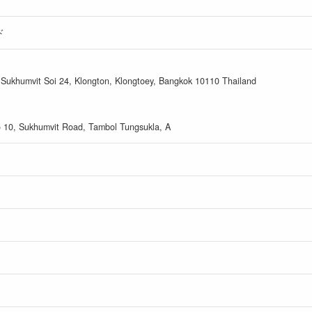
ド
 Sukhumvit Soi 24, Klongton, Klongtoey, Bangkok 10110 Thailand
oo 10, Sukhumvit Road, Tambol Tungsukla, A