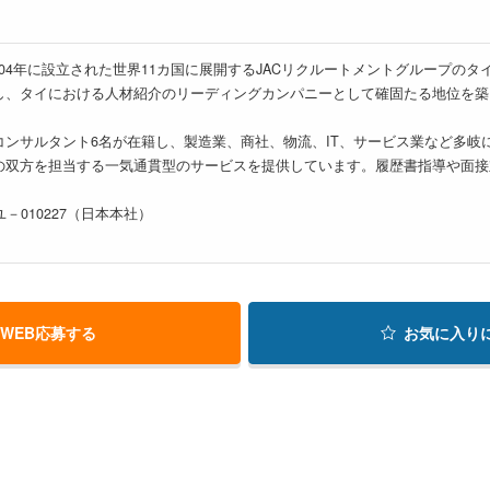
hailandは、2004年に設立された世界11カ国に展開するJACリクルートメントグ
し、タイにおける人材紹介のリーディングカンパニーとして確固たる地位を築
コンサルタント6名が在籍し、製造業、商社、物流、IT、サービス業など多岐
の双方を担当する一気通貫型のサービスを提供しています。履歴書指導や面接
－010227（日本本社）
WEB応募する
お気に入り