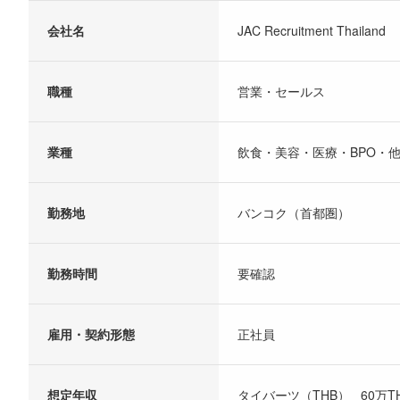
会社名
JAC Recruitment Thailand
職種
営業・セールス
業種
飲食・美容・医療・BPO・
勤務地
バンコク（首都圏）
勤務時間
要確認
雇用・契約形態
正社員
想定年収
タイバーツ（THB） 60万THB