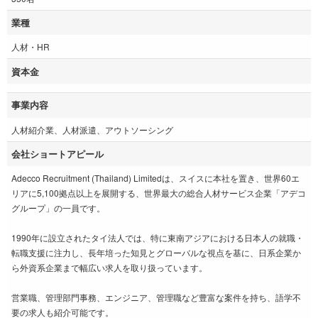
業種
人材・HR
資本金
事業内容
人材紹介業、人材派遣、アウトソーシング
会社ショートアピール
Adecco Recruitment (Thailand) Limitedは、スイスに本社を置き、世界60エ
リアに5,100拠点以上を展開する、世界最大の総合人材サービス企業「アデコ
グループ」の一員です。
1990年に設立されたタイ法人では、特に東南アジアにおける日本人の就職・
転職支援に注力し、長年培った知見とグローバルな視点を基に、日系企業か
ら外資系企業まで幅広い求人を取り扱っています。
営業職、管理部門事務、エンジニア、管理職など豊富な案件を持ち、語学不
要の求人も紹介可能です。