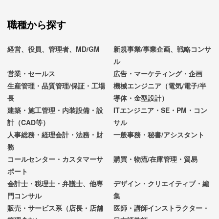
職種から探す
経営、役員、管理者、MD/GM
新規事業/事業企画、戦略コンサ
ル
営業・セールス
広告・マーケティング・企画
生産管理・品質管理/保証・工場
機械エンジニア（電気/電子/半
長
導体・金型設計）
建築・施工管理・内装設備・設
ITエンジニア・SE・PM・コン
計（CAD等）
サル
人事総務・経理会計・法務・財
一般事務・秘書/アシスタント
務
コールセンター・カスタマーサ
購買・物流/在庫管理・貿易
ポート
会計士・税理士・弁護士、他専
デザイン・クリエイティブ・編
門コンサル
集
販売・サービス系（店長・店舗
医師・講師インストラクター・