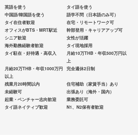
英語を使う
タイ語を使う
中国語/韓国語を使う
語学不問（日本語のみ可）
タイ在住者歓迎
在宅・リモートワーク可
オフィスがBTS・MRT駅近
幹部登用・キャリアアップ可
シニア歓迎
女性が活躍
海外勤務経験者歓迎
タイ現地採用
タイ駐在・好待遇・高収入
月給10万THB・年収500万円以
上
月給20万THB・年収1000万円
完全週休2日制
以上
残業月20時間以内
住宅補助（家賃手当）あり
未経験可
出張あり（海外・国内）
起業・ベンチャー志向歓迎
業務委託可
タイ語ネイティブ歓迎
N1、N2保有者歓迎