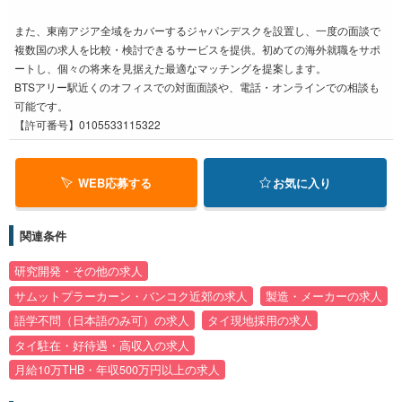
また、東南アジア全域をカバーするジャパンデスクを設置し、一度の面談で
複数国の求人を比較・検討できるサービスを提供。初めての海外就職をサポ
ートし、個々の将来を見据えた最適なマッチングを提案します。
BTSアリー駅近くのオフィスでの対面面談や、電話・オンラインでの相談も
可能です。
【許可番号】0105533115322
WEB応募する
お気に入り
関連条件
研究開発・その他の求人
サムットプラーカーン・バンコク近郊の求人
製造・メーカーの求人
語学不問（日本語のみ可）の求人
タイ現地採用の求人
タイ駐在・好待遇・高収入の求人
月給10万THB・年収500万円以上の求人