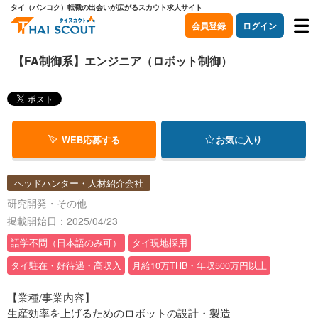
タイ（バンコク）転職の出会いが広がるスカウト求人サイト
会員登録
ログイン
【FA制御系】エンジニア（ロボット制御）
WEB応募する
お気に入り
ヘッドハンター・人材紹介会社
研究開発・その他
掲載開始日：2025/04/23
語学不問（日本語のみ可）
タイ現地採用
タイ駐在・好待遇・高収入
月給10万THB・年収500万円以上
【業種/事業内容】
生産効率を上げるためのロボットの設計・製造