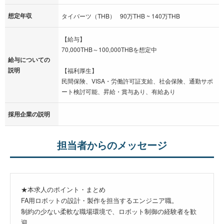
想定年収
タイバーツ（THB） 90万THB ~ 140万THB
【給与】
70,000THB～100,000THBを想定中
給与についての
説明
【福利厚生】
民間保険、VISA・労働許可証支給、社会保険、通勤サポ
ート検討可能、昇給・賞与あり、有給あり
採用企業の説明
担当者からのメッセージ
★本求人のポイント・まとめ
FA用ロボットの設計・製作を担当するエンジニア職。
制約の少ない柔軟な職場環境で、ロボット制御の経験者を歓
迎。