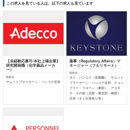
この求人を見ている人は、以下の求人も見ています
【未経験応募可/本社上場企業】
薬事（Regulatory Affairs）マ
研究開発職（化学薬品メーカ
ネージャー（フルリモート）
ー）
勤務地
タイ、バンコク（首都圏）、サムット
勤務地
サムットプラーカーン・バンコク近郊
プラーカーン・バンコク近郊、チョン
ブリー・ラヨーン（東部）、アユタ
ヤ・その他（北部・東北部・南部）、
日本（タイ出張有り等）