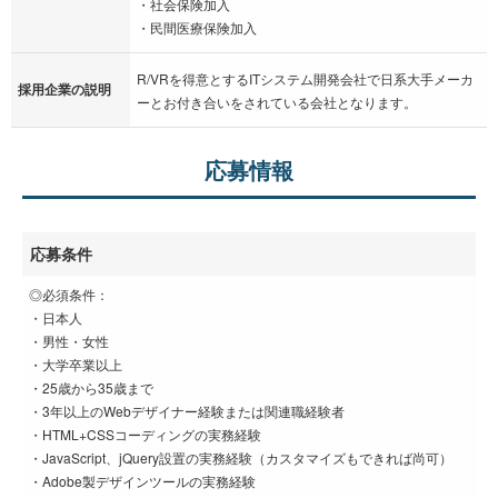
・社会保険加入
・民間医療保険加入
R/VRを得意とするITシステム開発会社で日系大手メーカ
採用企業の説明
ーとお付き合いをされている会社となります。
応募情報
応募条件
◎必須条件：
・日本人
・男性・女性
・大学卒業以上
・25歳から35歳まで
・3年以上のWebデザイナー経験または関連職経験者
・HTML+CSSコーディングの実務経験
・JavaScript、jQuery設置の実務経験（カスタマイズもできれば尚可）
・Adobe製デザインツールの実務経験