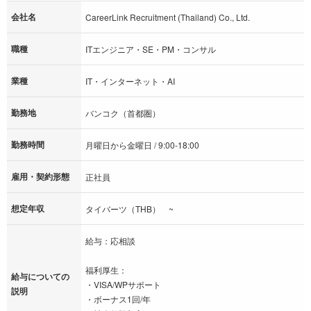
会社名
CareerLink Recruitment (Thailand) Co., Ltd.
職種
ITエンジニア・SE・PM・コンサル
業種
IT・インターネット・AI
勤務地
バンコク（首都圏）
勤務時間
月曜日から金曜日 / 9:00-18:00
雇用・契約形態
正社員
想定年収
タイバーツ（THB） ~
給与：応相談
福利厚生：
給与についての
・VISA/WPサポート
説明
・ボーナス1回/年