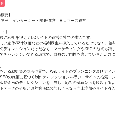
日制
業概要】
イト開発、インターネット開発/運営、E コマース運営
ント】
後約20年を迎えるECサイトの運営会社での求人です。
しい産休/育休制度などの福利厚生を導入しているだけでなく、給
のディレクションだけだなく、マーケティングやSEOの観点も踏
てチャレンジができる環境で、自身の専門性を磨いていきたい方
】
をとる総監督の立ち位置で、Webサイトのプランニング及びディ
SEOの施策に基づく制作ディレクションを行い、サイトの検索エン
販促企画のディレクションを担当し、顧客の購買意欲を喚起する
トデータの分析と改善業務に関与しさらなる売上増加やサイト流