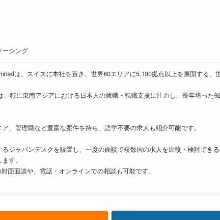
ソーシング
(Thailand) Limitedは、スイスに本社を置き、世界60エリアに5,100拠
人では、特に東南アジアにおける日本人の就職・転職支援に注力し、長年培った
ニア、管理職など豊富な案件を持ち、語学不要の求人も紹介可能です。
するジャパンデスクを設置し、一度の面談で複数国の求人を比較・検討できる
します。
の対面面談や、電話・オンラインでの相談も可能です。