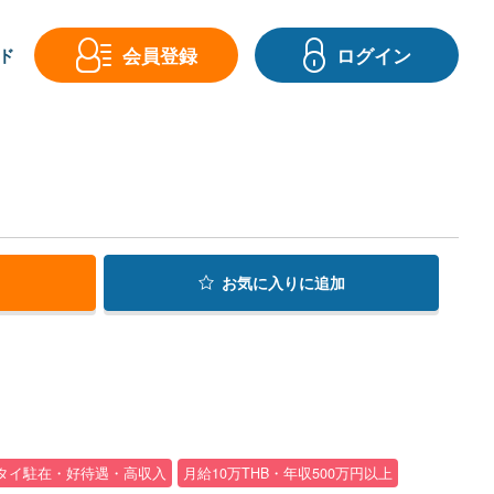
会員登録
ログイン
ド
お気に入り
に追加
タイ駐在・好待遇・高収入
月給10万THB・年収500万円以上