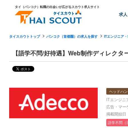
タイ（バンコク）転職の出会いが広がるスカウト求人サイト
求人
タイスカウトトップ
バンコク（首都圏）の求人を探す
ITエンジニア
【語学不問/好待遇】Web制作ディレクター（I
ヘッドハン
ITエンジニ
広告・マー
掲載開始日：2
語学不問（