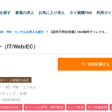
を探す
新着の求人
お気に入り求人
タイ就職FAQ
利用ガイ
・SE・PM・コンサルの求人を探す
【語学不問/好待遇】Web制作ディレクタ...
T/Web/EC）
WEB応募する
ター・人材紹介会社
ア・SE・PM・コンサル
ケティング・企画
025/04/23
日本語のみ可）
オフィスがBTS・MRT駅近
シニア歓迎
タイ現地採用