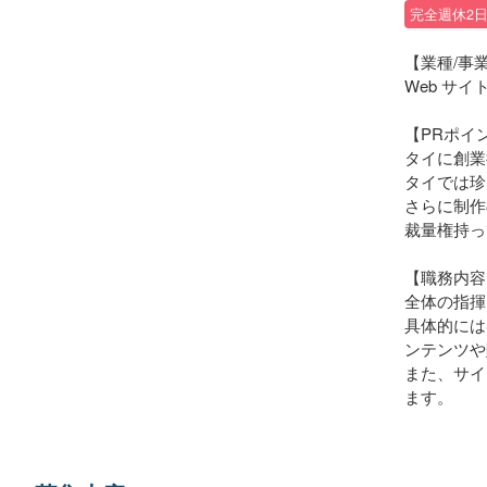
完全週休2
【業種/事
Web サ
【PRポイ
タイに創業
タイでは珍
さらに制作
裁量権持っ
【職務内容
全体の指揮
具体的には
ンテンツや
また、サイ
ます。