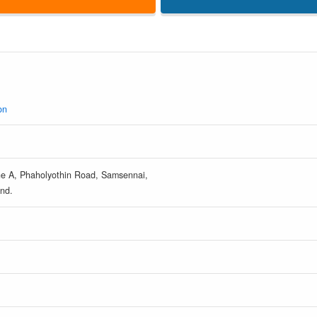
on
one A, Phaholyothin Road, Samsennai,
nd.