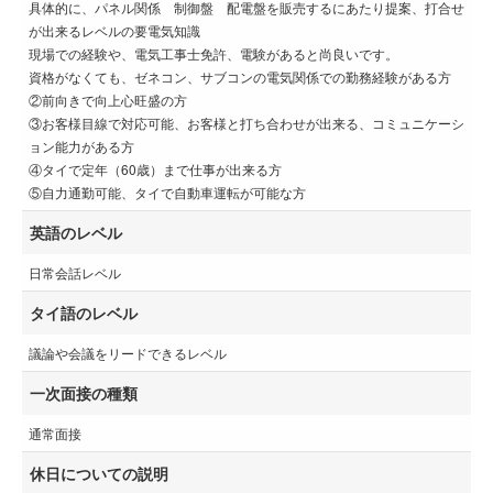
具体的に、パネル関係 制御盤 配電盤を販売するにあたり提案、打合せ
が出来るレベルの要電気知識
現場での経験や、電気工事士免許、電験があると尚良いです。
資格がなくても、ゼネコン、サブコンの電気関係での勤務経験がある方
②前向きで向上心旺盛の方
③お客様目線で対応可能、お客様と打ち合わせが出来る、コミュニケーシ
ョン能力がある方
④タイで定年（60歳）まで仕事が出来る方
⑤自力通勤可能、タイで自動車運転が可能な方
英語のレベル
日常会話レベル
タイ語のレベル
議論や会議をリードできるレベル
一次面接の種類
通常面接
休日についての説明