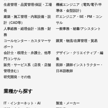
生産管理・品質管理/保証・工場
機械エンジニア（電気/電子/半
長
導体・金型設計）
建築・施工管理・内装設備・設
ITエンジニア・SE・PM・コン
計（CAD等）
サル
人事総務・経理会計・法務・財
一般事務・秘書/アシスタント
務
コールセンター・カスタマーサ
購買・物流/在庫管理・貿易
ポート
会計士・税理士・弁護士、他専
デザイン・クリエイティブ・編
門コンサル
集
販売・サービス系（店長・店舗
医師・講師インストラクター・
管理含む）
日本語教師
研究開発・その他
業種から探す
IT・インターネット・AI
製造・メーカー