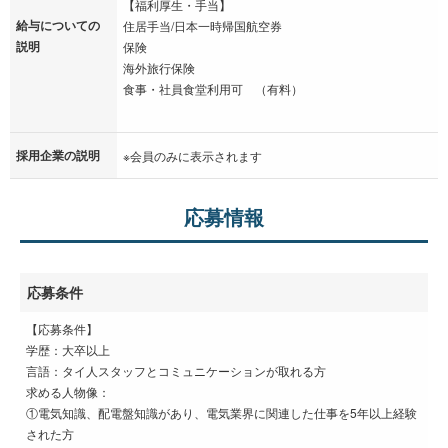
【福利厚生・手当】
給与についての
住居手当/日本一時帰国航空券
説明
保険
海外旅行保険
食事・社員食堂利用可 （有料）
採用企業の説明
※会員のみに表示されます
応募情報
応募条件
【応募条件】
学歴：大卒以上
言語：タイ人スタッフとコミュニケーションが取れる方
求める人物像：
①電気知識、配電盤知識があり、電気業界に関連した仕事を5年以上経験
された方