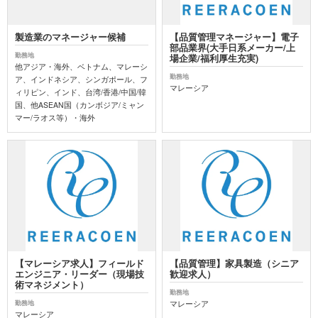
製造業のマネージャー候補
【品質管理マネージャー】電子
部品業界(大手日系メーカー/上
勤務地
場企業/福利厚生充実)
他アジア・海外、ベトナム、マレーシ
勤務地
ア、インドネシア、シンガポール、フ
マレーシア
ィリピン、インド、台湾/香港/中国/韓
国、他ASEAN国（カンボジア/ミャン
マー/ラオス等）・海外
【マレーシア求人】フィールド
【品質管理】家具製造（シニア
エンジニア・リーダー（現場技
歓迎求人）
術マネジメント）
勤務地
マレーシア
勤務地
マレーシア