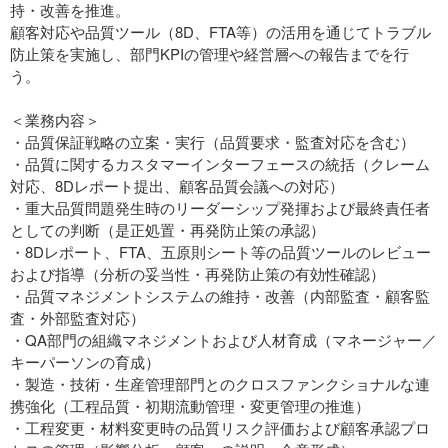
持・改善を推進。
顧客対応や品質ツール（8D、FTA等）の活用を通じてトラブル
防止策を実施し、部門KPIの管理や経営層への報告までを行
う。
＜業務内容＞
・品質保証戦略の立案・実行（品質要求・監査対応を含む）
・品質に関するカスタマーインターフェースの統括（クレーム
対応、8Dレポート提出、顧客品質会議への対応）
・重大品質問題発生時のリーダーシップ発揮および最終責任者
としての判断（是正処置・再発防止策の承認）
・8Dレポート、FTA、五原則シート等の品質ツールのレビュー
および指導（分析の妥当性・再発防止策の有効性確認）
・品質マネジメントシステムの維持・改善（内部監査・顧客監
査・外部監査対応）
・QA部門の組織マネジメントおよび人材育成（マネージャー／
キーパーソンの育成）
・製造・技術・生産管理部門とのクロスファンクショナルな連
携強化（工程品質・初期流動管理・変更管理の推進）
・工程変更・材料変更時の品質リスク評価および顧客承認プロ