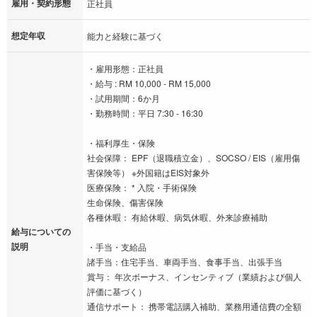
雇用・契約形態
正社員
想定年収
能力と経験に基づく
・雇用形態：正社員
・給与 : RM 10,000 - RM 15,000
・試用期間：6か月
・勤務時間：平日 7:30 - 16:30
・福利厚生・保険
社会保障： EPF（退職積立金）、SOCSO / EIS（雇用傷
害保険等） ※外国籍はEIS対象外
医療保険： * 入院・手術保険
生命保険、傷害保険
各種休暇： 有給休暇、病気休暇、外来診療補助
給与についての
説明
・手当・支給品
諸手当：住宅手当、車両手当、食事手当、出張手当
賞与： 年次ボーナス、インセンティブ（業績および個人
評価に基づく）
通信サポート： 携帯電話購入補助、業務用通信費の全額