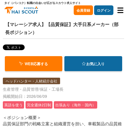
タイ（バンコク）転職の出会いが広がるスカウト求人サイト
会員登録
ログイン
【マレーシア求人】【品質保証】大手日系メーカー（部
長ポジション）
WEB応募する
お気に入り
ヘッドハンター・人材紹介会社
生産管理・品質管理/保証・工場長
掲載開始日：2026/06/09
英語を使う
完全週休2日制
出張あり（海外・国内）
＜ポジション概要＞
品質保証部門の戦略立案と組織運営を担い、車載製品の品質維