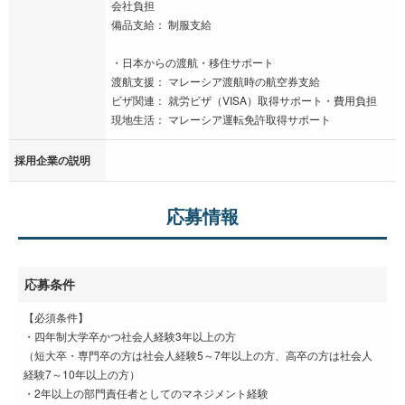
会社負担
備品支給： 制服支給
・日本からの渡航・移住サポート
渡航支援： マレーシア渡航時の航空券支給
ビザ関連： 就労ビザ（VISA）取得サポート・費用負担
現地生活： マレーシア運転免許取得サポート
採用企業の説明
応募情報
応募条件
【必須条件】
・四年制大学卒かつ社会人経験3年以上の方
（短大卒・専門卒の方は社会人経験5～7年以上の方、高卒の方は社会人
経験7～10年以上の方）
・2年以上の部門責任者としてのマネジメント経験