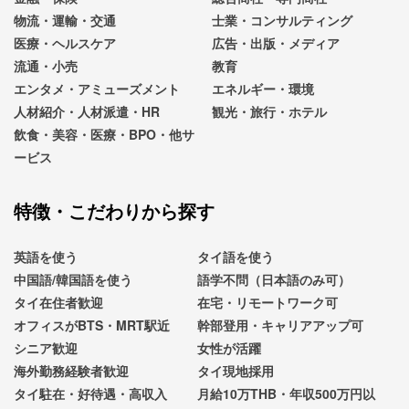
物流・運輸・交通
士業・コンサルティング
医療・ヘルスケア
広告・出版・メディア
流通・小売
教育
エンタメ・アミューズメント
エネルギー・環境
人材紹介・人材派遣・HR
観光・旅行・ホテル
飲食・美容・医療・BPO・他サ
ービス
特徴・こだわりから探す
英語を使う
タイ語を使う
中国語/韓国語を使う
語学不問（日本語のみ可）
タイ在住者歓迎
在宅・リモートワーク可
オフィスがBTS・MRT駅近
幹部登用・キャリアアップ可
シニア歓迎
女性が活躍
海外勤務経験者歓迎
タイ現地採用
タイ駐在・好待遇・高収入
月給10万THB・年収500万円以