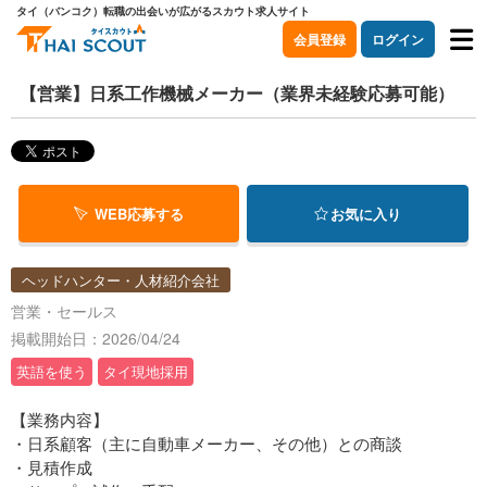
タイ（バンコク）転職の出会いが広がるスカウト求人サイト
会員登録
ログイン
【営業】日系工作機械メーカー（業界未経験応募可能）
WEB応募する
お気に入り
ヘッドハンター・人材紹介会社
営業・セールス
掲載開始日：2026/04/24
英語を使う
タイ現地採用
【業務内容】
・日系顧客（主に自動車メーカー、その他）との商談
・見積作成