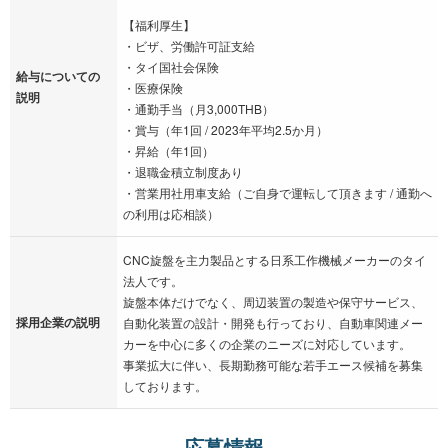
【福利厚生】
・ビザ、労働許可証支給
・タイ国社会保険
給与についての
・医療保険
説明
・通勤手当（月3,000THB）
・賞与（年1回 / 2023年平均2.5か月）
・昇給（年1回）
・退職金積立制度あり
・営業用社用車支給（ご自身で運転して頂きます / 通勤へ
の利用は応相談）
CNC旋盤を主力製品とする日系工作機械メーカーのタイ
法人です。
旋盤本体だけでなく、周辺装置の製造や保守サービス、
採用企業の説明
自動化装置の設計・開発も行っており、自動車関連メー
カーを中心に多くの企業のニーズに対応しています。
事業拡大に伴い、長期勤務可能な若手エース候補を募集
しております。
応募情報