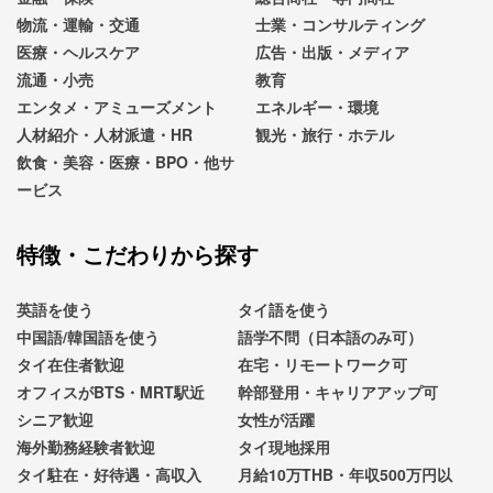
物流・運輸・交通
士業・コンサルティング
医療・ヘルスケア
広告・出版・メディア
流通・小売
教育
エンタメ・アミューズメント
エネルギー・環境
人材紹介・人材派遣・HR
観光・旅行・ホテル
飲食・美容・医療・BPO・他サ
ービス
特徴・こだわりから探す
英語を使う
タイ語を使う
中国語/韓国語を使う
語学不問（日本語のみ可）
タイ在住者歓迎
在宅・リモートワーク可
オフィスがBTS・MRT駅近
幹部登用・キャリアアップ可
シニア歓迎
女性が活躍
海外勤務経験者歓迎
タイ現地採用
タイ駐在・好待遇・高収入
月給10万THB・年収500万円以