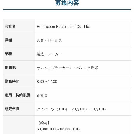
募集内容
会社名
Reeracoen Recruitment Co., Ltd.
職種
営業・セールス
業種
製造・メーカー
勤務地
サムットプラーカーン・バンコク近郊
勤務時間
8:30 ~ 17:30
雇用・契約形態
正社員
想定年収
タイバーツ（THB） 70万THB ~ 90万THB
【給与】
60,000 THB ~ 80,000 THB