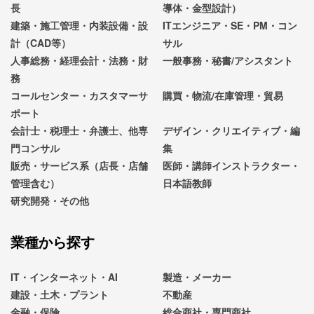
長
導体・金型設計）
建築・施工管理・内装設備・設
ITエンジニア・SE・PM・コン
計（CAD等）
サル
人事総務・経理会計・法務・財
一般事務・秘書/アシスタント
務
コールセンター・カスタマーサ
購買・物流/在庫管理・貿易
ポート
会計士・税理士・弁護士、他専
デザイン・クリエイティブ・編
門コンサル
集
販売・サービス系（店長・店舗
医師・講師インストラクター・
管理含む）
日本語教師
研究開発・その他
業種から探す
IT・インターネット・AI
製造・メーカー
建設・土木・プラント
不動産
金融・保険
総合商社・専門商社