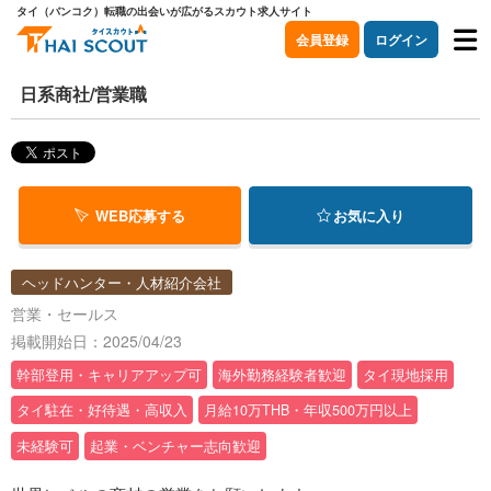
タイ（バンコク）転職の出会いが広がるスカウト求人サイト
会員登録
ログイン
日系商社/営業職
WEB応募する
お気に入り
ヘッドハンター・人材紹介会社
営業・セールス
掲載開始日：2025/04/23
幹部登用・キャリアアップ可
海外勤務経験者歓迎
タイ現地採用
タイ駐在・好待遇・高収入
月給10万THB・年収500万円以上
未経験可
起業・ベンチャー志向歓迎