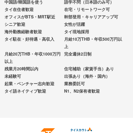
中国語/韓国語を使う
語学不問（日本語のみ可）
タイ在住者歓迎
在宅・リモートワーク可
オフィスがBTS・MRT駅近
幹部登用・キャリアアップ可
シニア歓迎
女性が活躍
海外勤務経験者歓迎
タイ現地採用
タイ駐在・好待遇・高収入
月給10万THB・年収500万円以
上
月給20万THB・年収1000万円
完全週休2日制
以上
残業月20時間以内
住宅補助（家賃手当）あり
未経験可
出張あり（海外・国内）
起業・ベンチャー志向歓迎
業務委託可
タイ語ネイティブ歓迎
N1、N2保有者歓迎