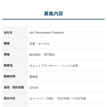
募集内容
会社名
JAC Recruitment Thailand
職種
営業・セールス
業種
総合商社・専門商社
勤務地
サムットプラーカーン・バンコク近郊
勤務時間
要確認
雇用・契約形態
正社員
想定年収
タイバーツ（THB） 70万THB ~ 110万THB