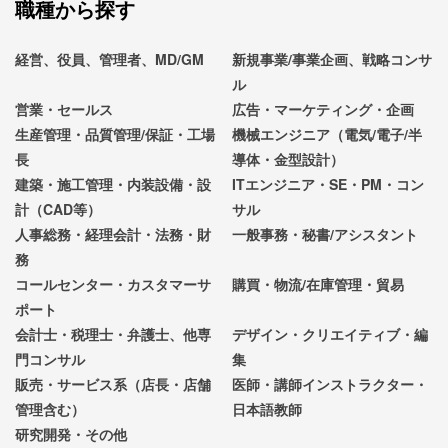
職種から探す
経営、役員、管理者、MD/GM
新規事業/事業企画、戦略コンサ
ル
営業・セールス
広告・マーケティング・企画
生産管理・品質管理/保証・工場
機械エンジニア（電気/電子/半
長
導体・金型設計）
建築・施工管理・内装設備・設
ITエンジニア・SE・PM・コン
計（CAD等）
サル
人事総務・経理会計・法務・財
一般事務・秘書/アシスタント
務
コールセンター・カスタマーサ
購買・物流/在庫管理・貿易
ポート
会計士・税理士・弁護士、他専
デザイン・クリエイティブ・編
門コンサル
集
販売・サービス系（店長・店舗
医師・講師インストラクター・
管理含む）
日本語教師
研究開発・その他