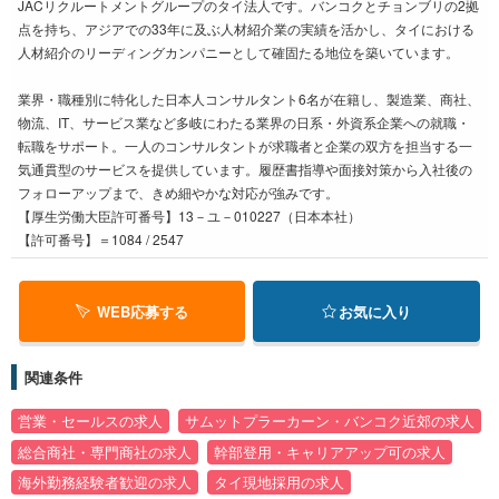
JACリクルートメントグループのタイ法人です。バンコクとチョンブリの2拠
点を持ち、アジアでの33年に及ぶ人材紹介業の実績を活かし、タイにおける
人材紹介のリーディングカンパニーとして確固たる地位を築いています。
業界・職種別に特化した日本人コンサルタント6名が在籍し、製造業、商社、
物流、IT、サービス業など多岐にわたる業界の日系・外資系企業への就職・
転職をサポート。一人のコンサルタントが求職者と企業の双方を担当する一
気通貫型のサービスを提供しています。履歴書指導や面接対策から入社後の
フォローアップまで、きめ細やかな対応が強みです。
【厚生労働大臣許可番号】13－ユ－010227（日本本社）
【許可番号】＝1084 / 2547
WEB応募する
お気に入り
関連条件
営業・セールスの求人
サムットプラーカーン・バンコク近郊の求人
総合商社・専門商社の求人
幹部登用・キャリアアップ可の求人
海外勤務経験者歓迎の求人
タイ現地採用の求人