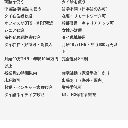
英語を使う
タイ語を使う
中国語/韓国語を使う
語学不問（日本語のみ可）
タイ在住者歓迎
在宅・リモートワーク可
オフィスがBTS・MRT駅近
幹部登用・キャリアアップ可
シニア歓迎
女性が活躍
海外勤務経験者歓迎
タイ現地採用
タイ駐在・好待遇・高収入
月給10万THB・年収500万円以
上
月給20万THB・年収1000万円
完全週休2日制
以上
残業月20時間以内
住宅補助（家賃手当）あり
未経験可
出張あり（海外・国内）
起業・ベンチャー志向歓迎
業務委託可
タイ語ネイティブ歓迎
N1、N2保有者歓迎