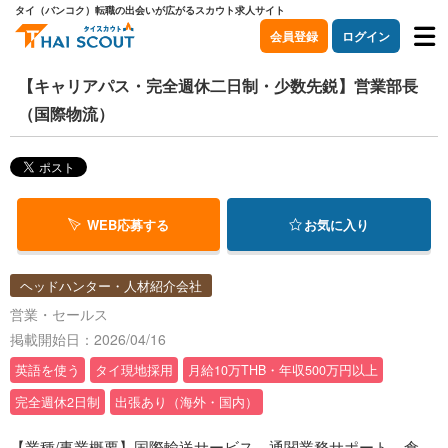
タイ（バンコク）転職の出会いが広がるスカウト求人サイト
会員登録
ログイン
【キャリアパス・完全週休二日制・少数先鋭】営業部長
（国際物流）
WEB応募する
お気に入り
ヘッドハンター・人材紹介会社
営業・セールス
掲載開始日：2026/04/16
英語を使う
タイ現地採用
月給10万THB・年収500万円以上
完全週休2日制
出張あり（海外・国内）
【業種/事業概要】国際輸送サービス、通関業務サポート、倉