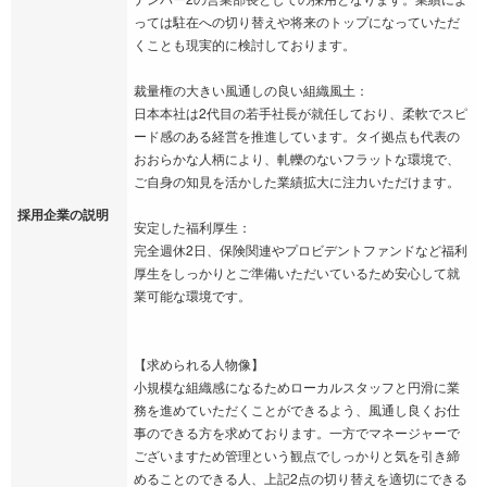
っては駐在への切り替えや将来のトップになっていただ
くことも現実的に検討しております。
裁量権の大きい風通しの良い組織風土：
日本本社は2代目の若手社長が就任しており、柔軟でスピ
ード感のある経営を推進しています。タイ拠点も代表の
おおらかな人柄により、軋轢のないフラットな環境で、
ご自身の知見を活かした業績拡大に注力いただけます。
採用企業の説明
安定した福利厚生：
完全週休2日、保険関連やプロビデントファンドなど福利
厚生をしっかりとご準備いただいているため安心して就
業可能な環境です。
【求められる人物像】
小規模な組織感になるためローカルスタッフと円滑に業
務を進めていただくことができるよう、風通し良くお仕
事のできる方を求めております。一方でマネージャーで
ございますため管理という観点でしっかりと気を引き締
めることのできる人、上記2点の切り替えを適切にできる