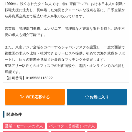
1990年に設立されたタイ法人では、特に東南アジアにおける日本人の就職・
転職支援に注力し、長年培った知見とグローバルな視点を基に、日系企業か
ら外資系企業まで幅広い求人を取り扱っています。
営業職、管理部門事務、エンジニア、管理職など豊富な案件を持ち、語学不
要の求人も紹介可能です。
また、東南アジア全域をカバーするジャパンデスクを設置し、一度の面談で
複数国の求人を比較・検討できるサービスを提供。初めての海外就職をサポ
ートし、個々の将来を見据えた最適なマッチングを提案します。
BTSアリー駅近くのオフィスでの対面面談や、電話・オンラインでの相談も
可能です。
【許可番号】0105533115322
WEB応募する
お気に入り
関連条件
営業・セールスの求人
バンコク（首都圏）の求人