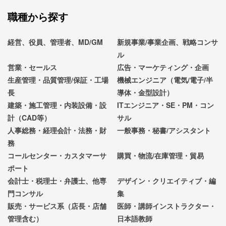
職種から探す
経営、役員、管理者、MD/GM
新規事業/事業企画、戦略コンサ
ル
営業・セールス
広告・マーケティング・企画
生産管理・品質管理/保証・工場
機械エンジニア（電気/電子/半
長
導体・金型設計）
建築・施工管理・内装設備・設
ITエンジニア・SE・PM・コン
計（CAD等）
サル
人事総務・経理会計・法務・財
一般事務・秘書/アシスタント
務
コールセンター・カスタマーサ
購買・物流/在庫管理・貿易
ポート
会計士・税理士・弁護士、他専
デザイン・クリエイティブ・編
門コンサル
集
販売・サービス系（店長・店舗
医師・講師インストラクター・
管理含む）
日本語教師