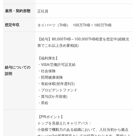
雇用・契約形態
正社員
想定年収
タイバーツ（THB） 100万THB ~ 160万THB
【給与】80,000THB～100,000THB程度を想定中(経験次
第でこれ以上含め要相談)
【福利厚生】
・VISA/労働許可証支給
給与についての
・社会保険
説明
・民間健康保険
・有給休暇(初年度6日)
・プロビデントファンド
・賞与(2か月前後)
・昇給
【PRポイント】
トップを見据えたキャリアパス：
小規模で機動力のある組織において、入社当初から拠点
ナンバー2の営業部長としての採用となります。業績によ