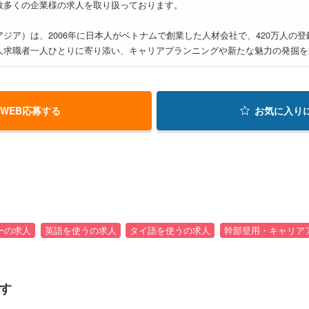
数多くの企業様の求人を取り扱っております。
ジア）は、2006年に日本人がベトナムで創業した人材会社で、420万人の
人求職者一人ひとりに寄り添い、キャリアプランニングや新たな魅力の発掘を
WEB応募する
お気に入り
ーの求人
英語を使うの求人
タイ語を使うの求人
幹部登用・キャリア
す