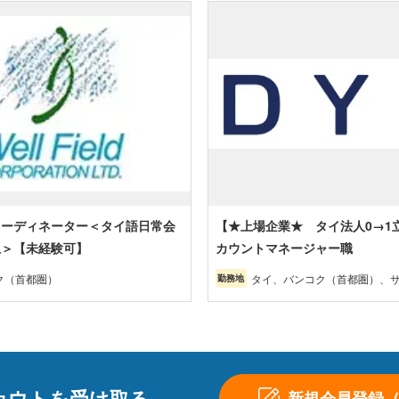
コーディネーター＜タイ語日常会
【★上場企業★ タイ法人0→1
上＞【未経験可】
カウントマネージャー職
ク（首都圏）
タイ、バンコク（首都圏）、
勤務地
ーカーン・バンコク近郊、チ
ラヨーン（東部）、アユタヤ
部・東北部・南部）
カウトを受け取る
新規会員登録