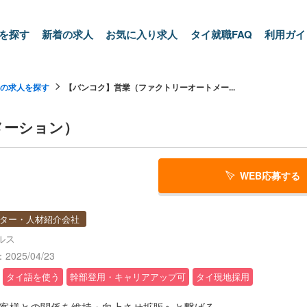
を探す
新着の求人
お気に入り求人
タイ就職FAQ
利用ガイ
の求人を探す
【バンコク】営業（ファクトリーオートメー...
メーション）
WEB応募する
ター・人材紹介会社
ルス
025/04/23
タイ語を使う
幹部登用・キャリアアップ可
タイ現地採用
客様との関係を維持・向上させ拡販へと繋げる