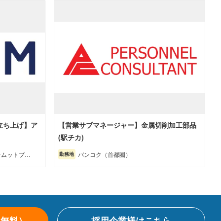
立ち上げ】ア
【営業サブマネージャー】金属切削加工部品
(駅チカ)
サムットプラ
バンコク（首都圏）
勤務地
ョンブリー・
・その他（北
（無料）
採用企業様はこちら