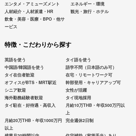
エンタメ・アミューズメント
エネルギー・環境
人材紹介・人材派遣・HR
観光・旅行・ホテル
飲食・美容・医療・BPO・他サ
ービス
特徴・こだわりから探す
英語を使う
タイ語を使う
中国語/韓国語を使う
語学不問（日本語のみ可）
タイ在住者歓迎
在宅・リモートワーク可
オフィスがBTS・MRT駅近
幹部登用・キャリアアップ可
シニア歓迎
女性が活躍
海外勤務経験者歓迎
タイ現地採用
タイ駐在・好待遇・高収入
月給10万THB・年収500万円以
上
月給20万THB・年収1000万円
完全週休2日制
以上
残業月20時間以内
住宅補助（家賃手当）あり