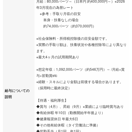
月給：80,000バーツ～（日本円 約400,000円～）※2026
年3月現在の為替レート
※参考：手取り月収の目安
単身・扶養なしの場合
約74,000バーツ（約370,000円）
※社会保険料・所得税控除後の目安金額です。
※実際の手取り額は、扶養状況や各種控除等により異なり
ます。
※最大4ヶ月の試用期間あり
※想定年収：1,092,000バーツ（約546万円）～ /月給+賞
与+皆勤賞etc
※経験・スキルにより金額は前後する場合があります。
（採用時に最終決定）
給与についての
説明
【待遇・福利厚生】
◆賞与（4月）、昇給（9月）※業績により臨時賞与あり
◆有給休暇 年10日（勤務開始半年後より）
◆健康報奨休日 年最大6日
◆その他有給休暇（タイ労働法に準拠）
◆皆勤手当（月1回、年1回）