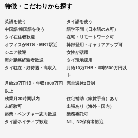
特徴・こだわりから探す
英語を使う
タイ語を使う
中国語/韓国語を使う
語学不問（日本語のみ可）
タイ在住者歓迎
在宅・リモートワーク可
オフィスがBTS・MRT駅近
幹部登用・キャリアアップ可
シニア歓迎
女性が活躍
海外勤務経験者歓迎
タイ現地採用
タイ駐在・好待遇・高収入
月給10万THB・年収500万円以
上
月給20万THB・年収1000万円
完全週休2日制
以上
残業月20時間以内
住宅補助（家賃手当）あり
未経験可
出張あり（海外・国内）
起業・ベンチャー志向歓迎
業務委託可
タイ語ネイティブ歓迎
N1、N2保有者歓迎