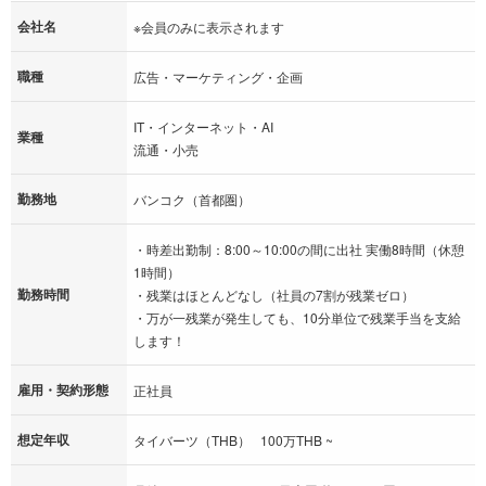
会社名
※会員のみに表示されます
職種
広告・マーケティング・企画
IT・インターネット・AI
業種
流通・小売
勤務地
バンコク（首都圏）
・時差出勤制：8:00～10:00の間に出社 実働8時間（休憩
1時間）
勤務時間
・残業はほとんどなし（社員の7割が残業ゼロ）
・万が一残業が発生しても、10分単位で残業手当を支給
します！
雇用・契約形態
正社員
想定年収
タイバーツ（THB） 100万THB ~