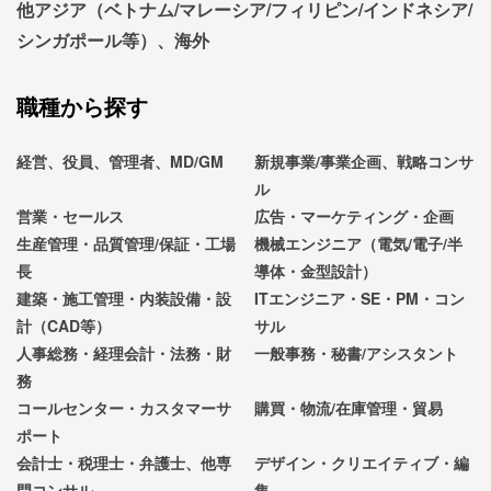
他アジア（ベトナム/マレーシア/フィリピン/インドネシア/
シンガポール等）、海外
職種から探す
経営、役員、管理者、MD/GM
新規事業/事業企画、戦略コンサ
ル
営業・セールス
広告・マーケティング・企画
生産管理・品質管理/保証・工場
機械エンジニア（電気/電子/半
長
導体・金型設計）
建築・施工管理・内装設備・設
ITエンジニア・SE・PM・コン
計（CAD等）
サル
人事総務・経理会計・法務・財
一般事務・秘書/アシスタント
務
コールセンター・カスタマーサ
購買・物流/在庫管理・貿易
ポート
会計士・税理士・弁護士、他専
デザイン・クリエイティブ・編
門コンサル
集