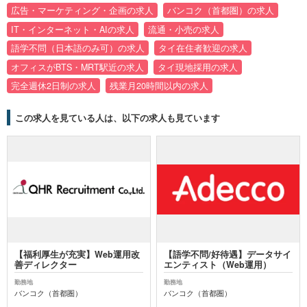
広告・マーケティング・企画の求人
バンコク（首都圏）の求人
IT・インターネット・AIの求人
流通・小売の求人
語学不問（日本語のみ可）の求人
タイ在住者歓迎の求人
オフィスがBTS・MRT駅近の求人
タイ現地採用の求人
完全週休2日制の求人
残業月20時間以内の求人
この求人を見ている人は、以下の求人も見ています
【福利厚生が充実】Web運用改
【語学不問/好待遇】データサイ
善ディレクター
エンティスト（Web運用）
勤務地
勤務地
バンコク（首都圏）
バンコク（首都圏）