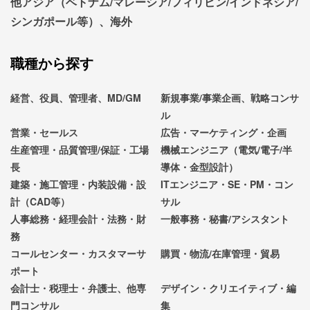
他アジア（ベトナム/マレーシア/フィリピン/インドネシア/
シンガポール等）、海外
職種から探す
経営、役員、管理者、MD/GM
新規事業/事業企画、戦略コンサ
ル
営業・セールス
広告・マーケティング・企画
生産管理・品質管理/保証・工場
機械エンジニア（電気/電子/半
長
導体・金型設計）
建築・施工管理・内装設備・設
ITエンジニア・SE・PM・コン
計（CAD等）
サル
人事総務・経理会計・法務・財
一般事務・秘書/アシスタント
務
コールセンター・カスタマーサ
購買・物流/在庫管理・貿易
ポート
会計士・税理士・弁護士、他専
デザイン・クリエイティブ・編
門コンサル
集