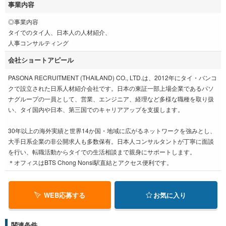
事業内容
◎事業内容
タイでのタイ人、日本人の人材紹介、
人事コンサルティング
会社ショートアピール
PASONA RECRUITMENT (THAILAND) CO., LTD.は、2012年にタイ・バンコ
クで設立された日系人材紹介会社です。日本の東証一部上場企業であるパソ
ナグループの一員として、営業、エンジニア、経理など多様な職種を取り扱
い、タイ国内や日本、第三国でのキャリアアップを支援します。
30年以上の海外実績と世界14か国・地域に広がるネットワークを強みとし、
大手日系企業の非公開求人も多数保有。日本人コンサルタントが丁寧に面談
を行い、転職活動からタイでの生活相談まで親身にサポートします。
＊オフィスはBTS Chong Nonsi駅直結とアクセス便利です。
WEB応募する
お気に入り
関連条件