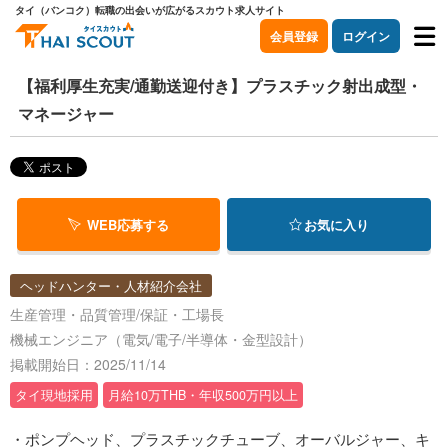
タイ（バンコク）転職の出会いが広がるスカウト求人サイト
会員登録
ログイン
【福利厚生充実/通勤送迎付き】プラスチック射出成型・
マネージャー
WEB応募する
お気に入り
ヘッドハンター・人材紹介会社
生産管理・品質管理/保証・工場長
機械エンジニア（電気/電子/半導体・金型設計）
掲載開始日：2025/11/14
タイ現地採用
月給10万THB・年収500万円以上
・ポンプヘッド、プラスチックチューブ、オーバルジャー、キ