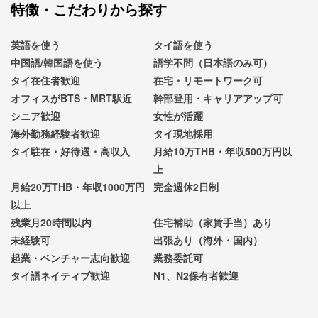
特徴・こだわりから探す
英語を使う
タイ語を使う
中国語/韓国語を使う
語学不問（日本語のみ可）
タイ在住者歓迎
在宅・リモートワーク可
オフィスがBTS・MRT駅近
幹部登用・キャリアアップ可
シニア歓迎
女性が活躍
海外勤務経験者歓迎
タイ現地採用
タイ駐在・好待遇・高収入
月給10万THB・年収500万円以
上
月給20万THB・年収1000万円
完全週休2日制
以上
残業月20時間以内
住宅補助（家賃手当）あり
未経験可
出張あり（海外・国内）
起業・ベンチャー志向歓迎
業務委託可
タイ語ネイティブ歓迎
N1、N2保有者歓迎