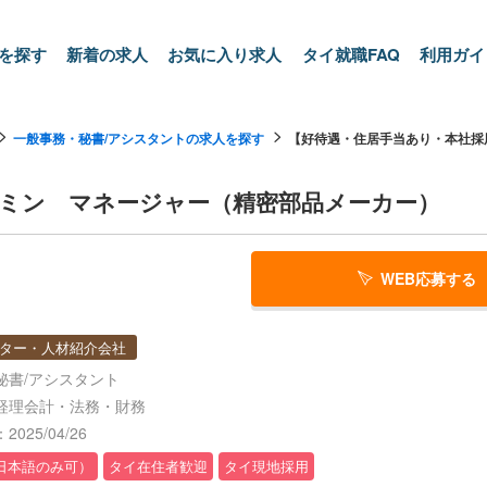
を探す
新着の求人
お気に入り求人
タイ就職FAQ
利用ガイ
一般事務・秘書/アシスタントの求人を探す
【好待遇・住居手当あり・本社採用
ミン マネージャー（精密部品メーカー）
WEB応募する
ター・人材紹介会社
秘書/アシスタント
経理会計・法務・財務
025/04/26
日本語のみ可）
タイ在住者歓迎
タイ現地採用