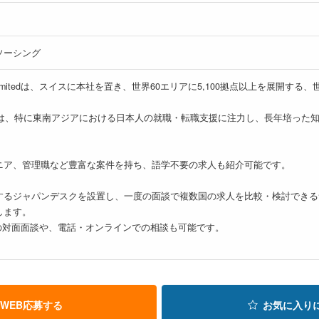
ソーシング
(Thailand) Limitedは、スイスに本社を置き、世界60エリアに5,100拠
人では、特に東南アジアにおける日本人の就職・転職支援に注力し、長年培った
ニア、管理職など豊富な案件を持ち、語学不要の求人も紹介可能です。
するジャパンデスクを設置し、一度の面談で複数国の求人を比較・検討できる
します。
の対面面談や、電話・オンラインでの相談も可能です。
WEB応募する
お気に入り