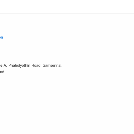
on
one A, Phaholyothin Road, Samsennai,
nd.