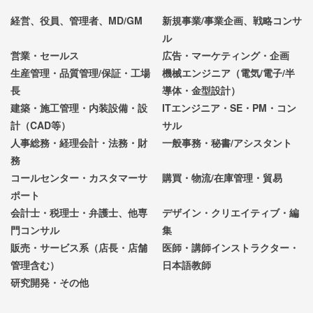
経営、役員、管理者、MD/GM
新規事業/事業企画、戦略コンサ
ル
営業・セールス
広告・マーケティング・企画
生産管理・品質管理/保証・工場
機械エンジニア（電気/電子/半
長
導体・金型設計）
建築・施工管理・内装設備・設
ITエンジニア・SE・PM・コン
計（CAD等）
サル
人事総務・経理会計・法務・財
一般事務・秘書/アシスタント
務
コールセンター・カスタマーサ
購買・物流/在庫管理・貿易
ポート
会計士・税理士・弁護士、他専
デザイン・クリエイティブ・編
門コンサル
集
販売・サービス系（店長・店舗
医師・講師インストラクター・
管理含む）
日本語教師
研究開発・その他