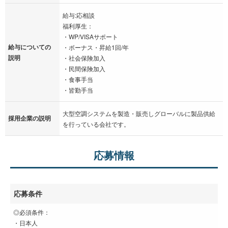
給与:応相談
福利厚生：
・WP/VISAサポート
給与についての
・ボーナス・昇給1回/年
説明
・社会保険加入
・民間保険加入
・食事手当
・皆勤手当
大型空調システムを製造・販売しグローバルに製品供給
採用企業の説明
を行っている会社です。
応募情報
応募条件
◎必須条件：
・日本人