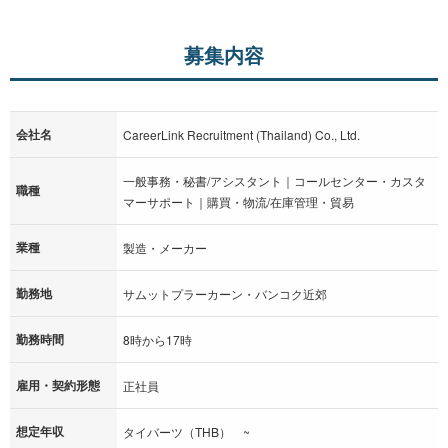
募集内容
会社名
CareerLink Recruitment (Thailand) Co., Ltd.
一般事務・秘書/アシスタント｜コールセンター・カスタ
職種
マーサポート｜購買・物流/在庫管理・貿易
業種
製造・メーカー
勤務地
サムットプラーカーン・バンコク近郊
勤務時間
8時から17時
雇用・契約形態
正社員
想定年収
タイバーツ（THB） ~