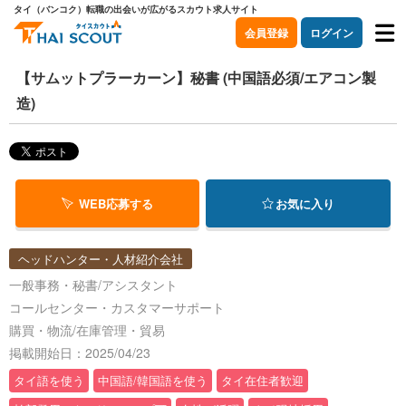
タイ（バンコク）転職の出会いが広がるスカウト求人サイト
会員登録
ログイン
【サムットプラーカーン】秘書 (中国語必須/エアコン製
造)
WEB応募する
お気に入り
ヘッドハンター・人材紹介会社
一般事務・秘書/アシスタント
コールセンター・カスタマーサポート
購買・物流/在庫管理・貿易
掲載開始日：2025/04/23
タイ語を使う
中国語/韓国語を使う
タイ在住者歓迎