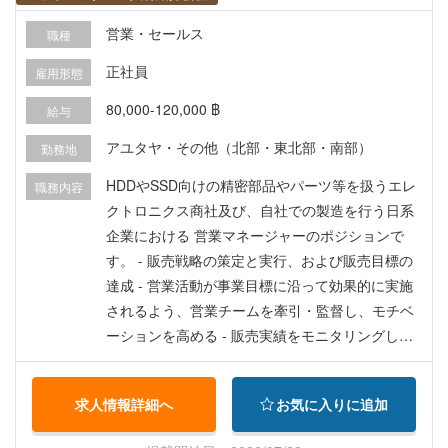
営業・セールス
職種
正社員
雇用形態
80,000-120,000 ฿
給与
アユタヤ・その他（北部・東北部・南部）
勤務地
HDDやSSD向けの精密部品やパーツ等を扱うエレ
職務内容
クトロニクス商社及び、自社での製造を行う日系
企業における 営業マネージャーのポジションで
す。 - 販売戦略の策定と実行、および販売目標の
達成 - 営業活動が事業目標に沿って効果的に実施
されるよう、営業チームを牽引・監督し、モチベ
ーションを高める - 販売実績をモニタリングし、
市場動向を分析したうえで、経営陣のレビューに
向けた定期的なレポートを作成する - 既存顧客と
求人情報詳細へ
お気に入りに追加
の強固な関係を維持しながら、新たなビジネスチ
ャンスを開拓する - チームメンバーの営業スキル