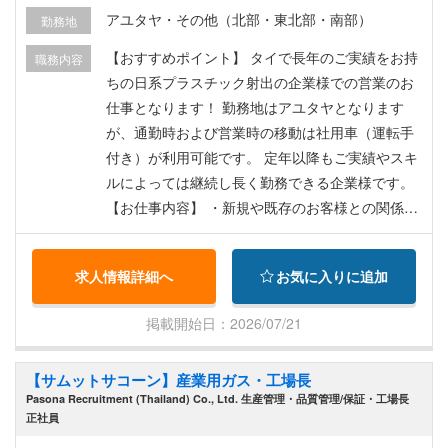
アユタヤ・その他（北部・東北部・南部）
勤務地
【おすすめポイント】 タイで長年のご実績をお持
職務内容
ちの日系プラスチック射出の企業様での営業のお
仕事となります！ 勤務地はアユタヤとなります
が、通勤時および営業時の移動は社用車（運転手
付き）が利用可能です。 定年以降もご実績やスキ
ルによっては継続し長く勤務できる企業様です。
【お仕事内容】 ・新規や既存のお客様との関係維
持および技術説明 ・お客様とのお打合せ時の技術
面での説明および営業活動全般 ・客先訪問（営業
求人情報詳細へ
お気に入りに追加
時は社用車での移動。運転手付き） ・社内の技術
部門との連携 ・日本国内にいらっしゃるお客様
掲載開始日：2026/07/21
（設計者の方等）とのお打合せ ・その他会社から
アサインされるタスク ＊ご経験内容によっては日
【サムットサコーン】産業用ガス・工場長
本本社採用も検討可能な求人となっております
Pasona Recruitment (Thailand) Co., Ltd. 生産管理・品質管理/保証・工場長
正社員