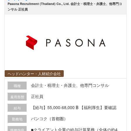
インテリジェンス機能を開発する • 将来の情報シ
Pasona Recruitment (Thailand) Co., Ltd. 会計士・税理士・弁護士、他専門コ
ステム組織を構築・管理する • ITガバナンスおよ
ンサル 正社員
びサイバーセキュリティ対策を確立する • 経営陣
および他部門と連携する ※マネージングディレク
ターおよび最高管理責任者（CAO）に直属するポ
ジションです
ヘッドハンター・人材紹介会社
会計士・税理士・弁護士、他専門コンサル
職種
正社員
雇用形態
【給与】55,000-68,000 ฿ 【福利厚生】要確認
給与
バンコク（首都圏）
勤務地
■クライアント企業の給与計算業務（全体の約4
職務内容