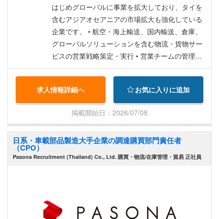
はじめグローバルに事業を拡大しており、タイを
含むアジアオセアニアの市場拡大も強化している
企業です。 • 航空・海上輸送、国内輸送、倉庫、
グローバルソリューションを含む物流・貨物サー
ビスの営業戦略策定・実行 • 営業チームの管理や
育成により、営業目標の達成を目指す • 新規クラ
イアントへの営業活動 • クライアント、運送パー
求人情報詳細へ
お気に入りに追加
トナー、ベンダーとの関係構築、フォロー • カス
タマーサービスチームとの連携 • 競合他社の市場
掲載開始日：2026/07/08
動向調査により、戦略を調整 • 管理用の販売レポ
ート、予測、およびパイプラインの更新 レポート
日系・車載部品製造大手企業の調達購買部門責任者
ライン：日本人MD
（CPO）
Pasona Recruitment (Thailand) Co., Ltd. 購買・物流/在庫管理・貿易 正社員