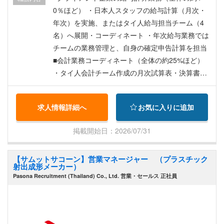
0％ほど） ・日本人スタッフの給与計算（月次・
年次）を実施、またはタイ人給与担当チーム（4
名）へ展開・コーディネート ・年次給与業務では
チームの業務管理と、自身の確定申告計算を担当
■会計業務コーディネート（全体の約25%ほど）
・タイ人会計チーム作成の月次試算表・決算書を
日本人顧客へ送付、質問対応 ・決算スケジュール
の管理 ■コンサル関連業務（全体の約25%ほど）
求人情報詳細へ
お気に入りに追加
・会社/駐在員事務所設立、登記変更、Visa/WP等
のスケジュール作成・顧客説明 ・コンサル担当チ
掲載開始日：2026/07/31
ームへの展開・コーディネート ■その他社内アド
ミン業務（全体の10%ほど） ・MDの指示に基づ
【サムットサコーン】営業マネージャー （プラスチック
く社内アドミン業務全般
射出成形メーカー）
Pasona Recruitment (Thailand) Co., Ltd. 営業・セールス 正社員