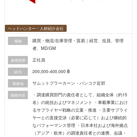
ヘッドハンター・人材紹介会社
購買・物流/在庫管理・貿易｜経営、役員、管理
職種
者、MD/GM
正社員
雇用形態
200,000-400,000 ฿
給与
サムットプラーカーン・バンコク近郊
勤務地
・調達購買部門の責任者として、組織全体（約15
職務内容
名）の統括およびマネジメント ・車載事業におけ
るサプライヤー戦略の立案・推進 ・主要サプライ
ヤーとの直接交渉（必要に応じて）および継続的
なパフォーマンス管理 ・日本本社および海外拠点
（アジア・欧米）の調達責任者との連携、会議・