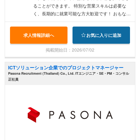
ることができます。 特別な営業スキルは必要な
く、長期的に就業可能な方大歓迎です！ おもな業
務内容 ・海外グループ会社と連携し、タイ国内の
メーカー向け販売チャネルを管理する ・QCDEミ
求人情報詳細へ
お気に入りに追加
ーティングへの参加 ・市場情報および製品情報の
共有・交換 ・社内で製品および工程知識を十分に
掲載開始日：2026/07/02
習得した後、営業計画の立案・実行 REQUIRED
WORK EXPERIENCE ・大卒以上 ・英語でのビジ
ICTソリューション企業でのプロジェクトマネージャー
ネスレベルのコミュニケーションが可能な方 ・営
Pasona Recruitment (Thailand) Co., Ltd. ITエンジニア・SE・PM・コンサル
業経験不問 ・Email、Excel、基本的なMS Office
正社員
を含むPCスキルがある方 ・必要に応じてタイ国
内および海外（インド、ベトナム）で