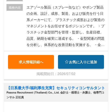
エアゾール製品（スプレー缶など）やポンプ製品
職務内容
の企画、設計、成形、製造、および販売を行う日
系メーカーにて、 プラスチック成形および製造の
マネジメントをお任せするポジションです。 ・プ
ラスチック金型部門を管理・監督し、生産目標、
品質、納期を確実に達成する。 ・金型関連の問題
を分析し、体系的な改善活動を実施する。 ・金型
の保守、修理、改造、および継続的改善プロジェ
クトを監督する。 ・CAD/CAM操作を管理・監督
求人情報詳細へ
お気に入りに追加
し、エンジニアリングチームに技術的な指導を行
う。 ・コーチングとトレーニングを通じて、従業
掲載開始日：2026/07/02
員の技術知識とスキルを開発・向上させる。 ・チ
ームのパフォーマンスを主導し、KPIを監視し、継
【日系最大手/福利厚生充実】セキュリティコンサルタント
続的改善イニシアチブを推進する。 ・経営陣およ
Pasona Recruitment (Thailand) Co., Ltd. 会計士・税理士・弁護士、他専門コ
び関連部門と連携し、生産目標と品質目標を達成
ンサル 正社員
する。