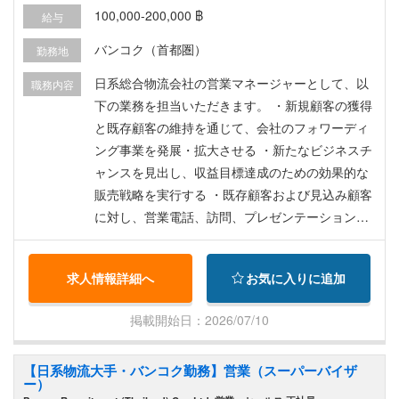
100,000-200,000 ฿
給与
バンコク（首都圏）
勤務地
日系総合物流会社の営業マネージャーとして、以
職務内容
下の業務を担当いただきます。 ・新規顧客の獲得
と既存顧客の維持を通じて、会社のフォワーディ
ング事業を発展・拡大させる ・新たなビジネスチ
ャンスを見出し、収益目標達成のための効果的な
販売戦略を実行する ・既存顧客および見込み顧客
に対し、営業電話、訪問、プレゼンテーションを
行う ・顧客のニーズに対応し、問題解決と導入を
支援するため、オペレーションチームおよびカス
求人情報詳細へ
お気に入りに追加
タマーサービスチームと緊密に連携する ・販売戦
略のフォローアップを行う ・必要に応じて、売上
掲載開始日：2026/07/10
予測、レポート、その他の管理レポートを作成す
る
【日系物流大手・バンコク勤務】営業（スーパーバイザ
ー）