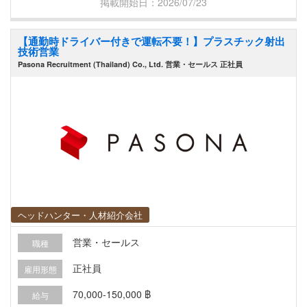
掲載開始日：2026/07/23
と総合的なパフォーマンス向上を支援するため、
コーチング、指導、サポートを行う - マーケティ
【通勤時ドライバー付きで運転不要！】プラスチック射出
ング、物流、カスタマーサービスなどの社内部門
技術営業
と密に連携し、スムーズな事業運営を確保する -
Pasona Recruitment (Thailand) Co., Ltd. 営業・セールス 正社員
顧客からの課題や営業関連の課題を、迅速かつプ
ロフェッショナルに対処する - 見積書、契約書、
販売契約書などの販売関連文書をレビューおよび
承認し、正確性と会社方針への順守を徹底する -
効果的なアカウント管理と手厚いアフターサービ
スを通じて、顧客満足度を確保する
ヘッドハンター・人材紹介会社
営業・セールス
職種
正社員
雇用形態
70,000-150,000 ฿
給与