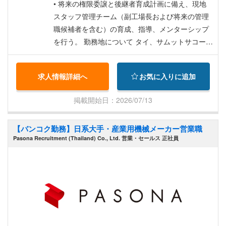
• 将来の権限委譲と後継者育成計画に備え、現地
スタッフ管理チーム（副工場長および将来の管理
職候補者を含む）の育成、指導、メンターシップ
を行う。 勤務地について タイ、サムットサコーン
県 • 採用された方は、当初バンコク首都圏にある
当社の製造施設に配属されます。 • 今後、当社が
求人情報詳細へ
お気に入りに追加
複数の生産拠点へと事業を拡大していく中で、今
後1～2年以内に別の工場（例：ナコンサワン）へ
掲載開始日：2026/07/13
の異動の機会が生じる可能性があります。 • 最終
的な配属先は、候補者の能力、適性、希望、そし
【バンコク勤務】日系大手・産業用機械メーカー営業職
て当社の事業ニーズを考慮した上で、双方の協議
Pasona Recruitment (Thailand) Co., Ltd. 営業・セールス 正社員
により決定されます。