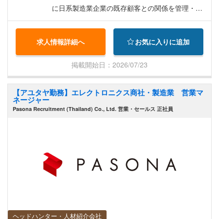
に日系製造業企業の既存顧客との関係を管理・維
持する - 自動車、電子部品、化粧品パッケージ、
および関連製造業において、新規顧客を獲得する
求人情報詳細へ
お気に入りに追加
- 営業計画、売上予測、顧客訪問報告書、および
事業開発戦略を作成する - 生産、エンジニアリン
掲載開始日：2026/07/23
グ、品質管理、および経営陣を含む社内チームと
連携し、顧客の要求事項へ応える - 顧客訪問、商
【アユタヤ勤務】エレクトロニクス商社・製造業 営業マ
談、および価格、製品仕様、納期、プロジェクト
ネージャー
要件に関する交渉を行う - 市場動向、競合他社の
Pasona Recruitment (Thailand) Co., Ltd. 営業・セールス 正社員
活動、および顧客ニーズを監視し、潜在的なビジ
ネス機会を創出する - 経営陣から指示されたその
他の営業関連業務をサポートする
ヘッドハンター・人材紹介会社