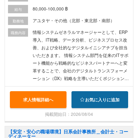
80,000-100,000 ฿
給与
アユタヤ・その他（北部・東北部・南部）
勤務地
情報システムゼネラルマネージャーとして、ERP
職務内容
導入、IT戦略、データ分析、ビジネスプロセス改
善、および全社的なデジタルイニシアチブを担当
いただきます。 情報システム部門を従来のITサポ
ート機能から戦略的なビジネスパートナーへと変
革することで、会社のデジタルトランスフォーメ
ーション（DX）戦略を主導いただくポジションで
す。 職務内容 • 全社的なデジタルトランスフォー
メーション（DX）を主導する • ビジネス目標に沿
求人情報詳細へ
お気に入りに追加
ったIT戦略を策定・実行する • ERP導入および全
社的なITプロジェクトを管理する • システム導
掲載開始日：2026/08/04
入、ベンダー管理、およびプロジェクト遂行を監
督する • テクノロジーと自動化を通じてビジネス
【安定・安心の職場環境】日系会計事務所＿会計士・コー
プロセスを改善する • データ分析およびビジネス
ディネーター