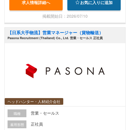
求人情報詳細へ
お気に入りに追加
ュニケーションと連携：日本の顧客と社内各部署
との主要な連絡窓口として、効果的なコミュニケ
掲載開始日：2026/07/10
ーションとプロジェクトの円滑な遂行を確保 - 報
告：顧客訪問報告書、議事録、事業概要を作成
【日系大手物流】営業マネージャー（貨物輸送）
し、経営陣へレビューを提出 - 企業代表：必要に
Pasona Recruitment (Thailand) Co., Ltd. 営業・セールス 正社員
応じて、展示会、見本市、セミナー、その他のビ
ジネスイベントに参加いただきます
ヘッドハンター・人材紹介会社
営業・セールス
職種
正社員
雇用形態