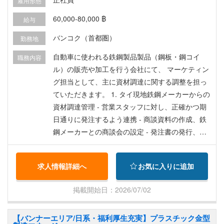
雇用形態
60,000-80,000 ฿
給与
バンコク（首都圏）
勤務地
自動車に使われる鉄鋼製品製品（鋼板・鋼コイ
職務内容
ル）の販売や加工を行う会社にて、 マーケティン
グ担当として、主に資材調達に関する調整を担っ
ていただきます。 1. タイ現地鉄鋼メーカーからの
資材調達管理 - 営業スタッフに対し、正確かつ期
日通りに発注するよう連携 - 商談資料の作成、鉄
鋼メーカーとの商談会の設定 - 発注書の発行、鉄
鋼メーカーへの価格調整通知 - 鉄鋼メーカーから
コイルセンターへの入荷管理 - 数量不足・過剰、
求人情報詳細へ
お気に入りに追加
納期遅延・前倒しに関する調整 - 鉄鋼メーカーと
営業スタッフ間のその他業務 2. 資材全般の管理 -
掲載開始日：2026/07/02
適切な在庫管理（品質、配分など） - 発注数量の
調整 - タイ現地鉄鋼メーカーとの良好な関係構築
【バンナーエリア/日系・福利厚生充実】プラスチック金型
3. 経営陣への必要情報の報告 4. 品質、労働安全衛