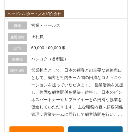
ヘッドハンター・人材紹介会社
営業・セールス
職種
正社員
雇用形態
60,000-100,000 ฿
給与
バンコク（首都圏）
勤務地
営業担当として、日本の顧客との主要な連絡窓口
職務内容
として、顧客と社内チーム間の円滑なコミュニケ
ーションを担っていただきます。 営業活動を支援
し、強固な顧客関係を構築・維持し、日本のビジ
ネスパートナーやサプライヤーとの円滑な協業を
促進していただきます。 主な職務内容 - 顧客関係
管理：営業チームに同行して顧客訪問を行い、顧
客のニーズを理解し、フィードバックを収集し、
顧客からの問い合わせや問題の解決を支援 - コミ