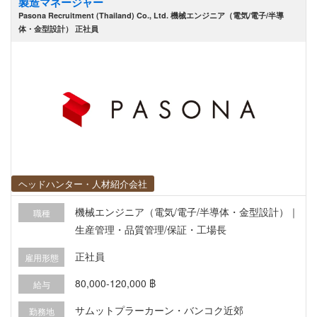
製造マネージャー
生、環境に関する各種活動への助言、検討、監
Pasona Recruitment (Thailand) Co., Ltd. 機械エンジニア（電気/電子/半導
視、および参加 主な顧客：自動車メーカーや部品
体・金型設計） 正社員
サプライヤーなど
ヘッドハンター・人材紹介会社
機械エンジニア（電気/電子/半導体・金型設計）｜
職種
生産管理・品質管理/保証・工場長
正社員
雇用形態
80,000-120,000 ฿
給与
サムットプラーカーン・バンコク近郊
勤務地