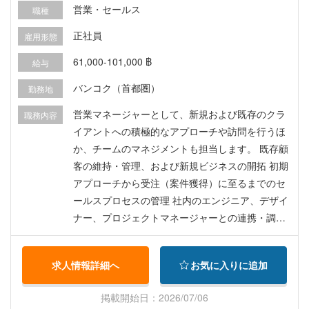
営業・セールス
職種
正社員
雇用形態
61,000-101,000 ฿
給与
バンコク（首都圏）
勤務地
営業マネージャーとして、新規および既存のクラ
職務内容
イアントへの積極的なアプローチや訪問を行うほ
か、チームのマネジメントも担当します。 既存顧
客の維持・管理、および新規ビジネスの開拓 初期
アプローチから受注（案件獲得）に至るまでのセ
ールスプロセスの管理 社内のエンジニア、デザイ
ナー、プロジェクトマネージャーとの連携・調整
プレイングマネージャーとして、チーム（メンバ
ー2名）を牽引しながら、自らも積極的に営業活動
求人情報詳細へ
お気に入りに追加
を行う
掲載開始日：2026/07/06