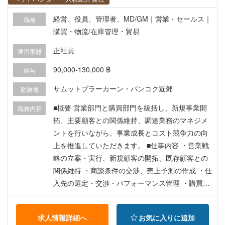
経営、役員、管理者、MD/GM｜営業・セールス｜
職種
購買・物流/在庫管理・貿易
正社員
雇用形態
90,000-130,000 ฿
給与
サムットプラーカーン・バンコク近郊
勤務地
■概要 営業部門と購買部門を統括し、新規事業開
職務内容
拓、主要顧客との関係維持、調達業務のマネジメ
ントを行いながら、事業成長とコスト競争力の向
上を推進していただきます。 ■仕事内容 ・営業戦
略の立案・実行、新規顧客の開拓、既存顧客との
関係維持 ・商談条件の交渉、売上予測の作成 ・仕
入先の選定・交渉・パフォーマンス管理 ・購買コ
ストの管理、適時調達の徹底 ・営業部門・購買部
門のマネジメント、経営陣への業績報告
求人情報詳細へ
お気に入りに追加