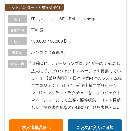
ヘッドハンター・人材紹介会社
ITエンジニア・SE・PM・コンサル
職種
正社員
雇用形態
130,000-150,000 ฿
給与
バンコク（首都圏）
勤務地
ื日系ICTソリューションプロバイダーのタイ現地
職務内容
法人にて、プロジェクトマネージャを募集してい
ます！ 【業務内容】 • 日本企業向けのシステム統
合プロジェクト（ERP、受注生産アプリケーショ
ン、ITインフラストラクチャ）を、プロジェクト
マネージャーとして主導 • 要件収集、コスト見積
もり、提案書作成などの販売前活動を実施 • 日本
のクライアント経営陣と連携し、タイのプロジェ
クトチームを監督して、プロジェクトを推進
求人情報詳細へ
お気に入りに追加