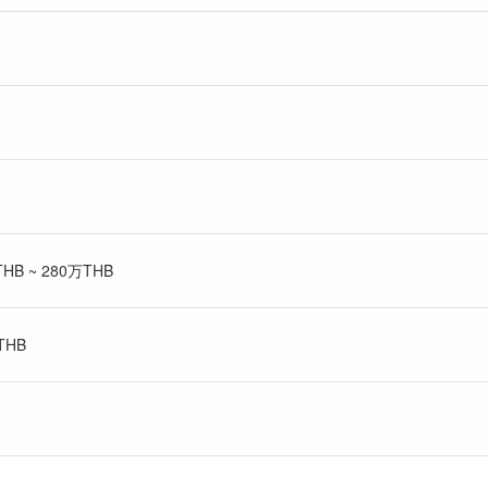
B ~ 280万THB
THB