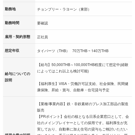
勤務地
チョンブリー・ラヨーン（東部）
勤務時間
要確認
雇用・契約形態
正社員
想定年収
タイバーツ（THB） 70万THB ~ 140万THB
【給与】50,000THB～100,000THB程度にて想定中(経験
によってはこれ以上も検討可能)
給与についての
説明
【福利厚生】VISA・労働許可証支給、社会保険、民間健
康保険、昇給・賞与、自動車・住宅貸与予定
【業種/事業内容】鉄・非鉄素材のプレス加工部品の製造
販売
【PRポイント】会社の核となる日系企業窓口として、会
社のメインプレイヤーとしての採用です。福利厚生が充
実しており、自動車に加え住宅の貸与もご検討いただい
採用企業の説明