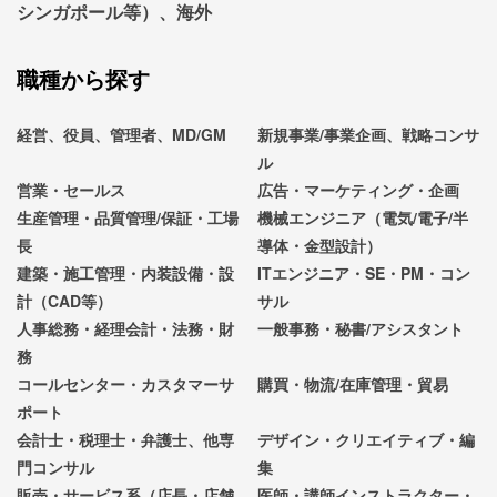
シンガポール等）、海外
職種から探す
経営、役員、管理者、MD/GM
新規事業/事業企画、戦略コンサ
ル
営業・セールス
広告・マーケティング・企画
生産管理・品質管理/保証・工場
機械エンジニア（電気/電子/半
長
導体・金型設計）
建築・施工管理・内装設備・設
ITエンジニア・SE・PM・コン
計（CAD等）
サル
人事総務・経理会計・法務・財
一般事務・秘書/アシスタント
務
コールセンター・カスタマーサ
購買・物流/在庫管理・貿易
ポート
会計士・税理士・弁護士、他専
デザイン・クリエイティブ・編
門コンサル
集
販売・サービス系（店長・店舗
医師・講師インストラクター・