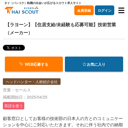
タイ（バンコク）転職の出会いが広がるスカウト求人サイト
会員登録
ログイン
【ラヨーン】【住居支給/未経験も応募可能】技術営業
（メーカー）
WEB応募する
お気に入り
ヘッドハンター・人材紹介会社
営業・セールス
掲載開始日：2025/04/25
英語を使う
顧客窓口としてお客様の技術部の日本人の方とのコミュニケー
ションを中心にご対応いただきます。それに伴う社内での納期