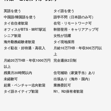
英語を使う
タイ語を使う
中国語/韓国語を使う
語学不問（日本語のみ可）
タイ在住者歓迎
在宅・リモートワーク可
オフィスがBTS・MRT駅近
幹部登用・キャリアアップ可
シニア歓迎
女性が活躍
海外勤務経験者歓迎
タイ現地採用
タイ駐在・好待遇・高収入
月給10万THB・年収500万円以
上
月給20万THB・年収1000万円
完全週休2日制
以上
残業月20時間以内
住宅補助（家賃手当）あり
未経験可
出張あり（海外・国内）
起業・ベンチャー志向歓迎
業務委託可
タイ語ネイティブ歓迎
N1、N2保有者歓迎