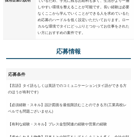
ているため、手元に残るお給料も多く、生活がより一層
しやすい環境を整えることが可能です。長い経験は必要
なくここから学んでいくことができる人を求めているた
め応募のハードルを低く設定いただいております。ロー
カルな環境でタイにどっぷりとつかってお仕事をされた
い方におすすめの案件です。
応募情報
応募条件
【言語】タイ語もしくは英語でのコミュニケーション(タイ語ができる方
のほうが有利です)
【必須経験・スキル】設計図面を最低限読むことのできる方(工業高校レ
ベルでも問題ございません)
【有利な経験・スキル】プレス金型関連の経験や営業の経験
【求められる人物像】日本人との対応をしてもらうことも多く、会社の顔