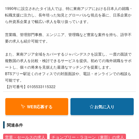
1990年に設立されたタイ法人では、特に東南アジアにおける日本人の就職・
転職支援に注力し、長年培った知見とグローバルな視点を基に、日系企業か
ら外資系企業まで幅広い求人を取り扱っています。
営業職、管理部門事務、エンジニア、管理職など豊富な案件を持ち、語学不
要の求人も紹介可能です。
また、東南アジア全域をカバーするジャパンデスクを設置し、一度の面談で
複数国の求人を比較・検討できるサービスを提供。初めての海外就職をサポ
ートし、個々の将来を見据えた最適なマッチングを提案します。
BTSアリー駅近くのオフィスでの対面面談や、電話・オンラインでの相談も
可能です。
【許可番号】0105533115322
WEB応募する
お気に入り
関連条件
営業・セールスの求人
チョンブリー・ラヨーン（東部）の求人