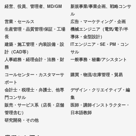
経営、役員、管理者、MD/GM
新規事業/事業企画、戦略コンサ
ル
営業・セールス
広告・マーケティング・企画
生産管理・品質管理/保証・工場
機械エンジニア（電気/電子/半
長
導体・金型設計）
建築・施工管理・内装設備・設
ITエンジニア・SE・PM・コン
計（CAD等）
サル
人事総務・経理会計・法務・財
一般事務・秘書/アシスタント
務
コールセンター・カスタマーサ
購買・物流/在庫管理・貿易
ポート
会計士・税理士・弁護士、他専
デザイン・クリエイティブ・編
門コンサル
集
販売・サービス系（店長・店舗
医師・講師インストラクター・
管理含む）
日本語教師
研究開発・その他