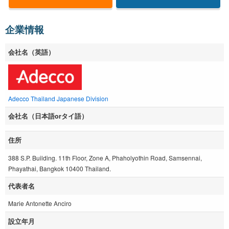
企業情報
会社名（英語）
Adecco Thailand Japanese Division
会社名（日本語orタイ語）
住所
388 S.P. Building. 11th Floor, Zone A, Phaholyothin Road, Samsennai,
Phayathai, Bangkok 10400 Thailand.
代表者名
Marie Antonette Anciro
設立年月