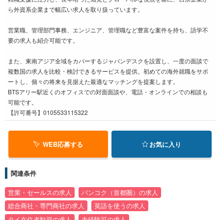
ら外資系企業まで幅広い求人を取り扱っています。
営業職、管理部門事務、エンジニア、管理職など豊富な案件を持ち、語学不
要の求人も紹介可能です。
また、東南アジア全域をカバーするジャパンデスクを設置し、一度の面談で
複数国の求人を比較・検討できるサービスを提供。初めての海外就職をサポ
ートし、個々の将来を見据えた最適なマッチングを提案します。
BTSアリー駅近くのオフィスでの対面面談や、電話・オンラインでの相談も
可能です。
【許可番号】0105533115322
WEB応募する
お気に入り
関連条件
営業・セールスの求人
バンコク（首都圏）の求人
総合商社・専門商社の求人
英語を使うの求人
タイ在住者歓迎の求人
未経験可の求人