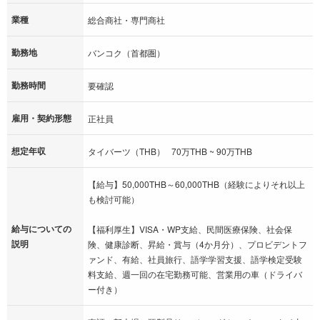
業種
総合商社・専門商社
勤務地
バンコク（首都圏）
勤務時間
要確認
雇用・契約形態
正社員
想定年収
タイバーツ（THB） 70万THB ~ 90万THB
【給与】50,000THB～60,000THB（経験によりそれ以上
も検討可能）
給与についての
【福利厚生】VISA・WP支給、民間医療保険、社会保
説明
険、健康診断、昇給・賞与（4か月分）、プロビデントフ
ァンド、有給、社員旅行、語学学習支援、語学検定受験
料支給、週一回の在宅勤務可能、営業用の車（ドライバ
ー付き）