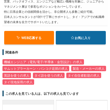
営業、バックオフィス、エンジニアなど幅広い職種を対象に、ジュニアから
マネジメント層まで多彩なポジションをカバーしています。
特に日系企業との信頼関係を活かし、非公開求人も多数ご紹介可能。
日本人コンサルタントが1対1で丁寧にサポートし、タイ・アジアでの転職希
望者の未来を全力でサポートいたします。
WEB応募する
お気に入り
関連条件
機械エンジニア（電気/電子/半導体・金型設計）の求人
サムットプラーカーン・バンコク近郊の求人
製造・メーカーの求人
英語を使うの求人
タイ語を使うの求人
タイ在住者歓迎の求人
タイ現地採用の求人
この求人を見ている人は、以下の求人も見ています