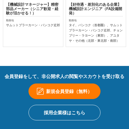
【機械設計マネージャー】精密
【好待遇・差別化のある企業】
部品メーカー（シニア歓迎・経
機械設計エンジニア（FA設備開
験が活かせる！）
発）
勤務地
勤務地
サムットプラーカーン・バンコク近郊
タイ、バンコク（首都圏）、サムット
プラーカーン・バンコク近郊、チョン
ブリー・ラヨーン（東部）、アユタ
ヤ・その他（北部・東北部・南部）
会員登録をして、非公開求人の閲覧やスカウトを受け取る
新規会員登録（無料）
採用企業様はこちら