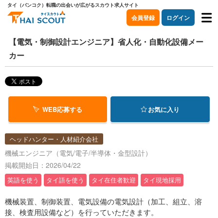
タイ（バンコク）転職の出会いが広がるスカウト求人サイト
会員登録
ログイン
【電気・制御設計エンジニア】省人化・自動化設備メー
カー
WEB応募する
お気に入り
ヘッドハンター・人材紹介会社
機械エンジニア（電気/電子/半導体・金型設計）
掲載開始日：2026/04/22
英語を使う
タイ語を使う
タイ在住者歓迎
タイ現地採用
機械装置、制御装置、電気設備の電気設計（加工、組立、溶
接、検査用設備など）を行っていただきます。