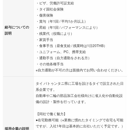
・ビザ、労働許可証支給
・タイ国社会保険
・傷害保険
・賞与（年1回 / 平均1か月以上）
給与についての
・昇給（年1回 / パフォーマンスにより）
説明
・残業代（役職により）
・家賃手当
・食事手当（昼食支給 / 残業時は1日20THB）
・ユニフォーム、PC、携帯支給
・通勤手当（自力通勤をされる方）
・その他各種手当
※自力通勤が不可の方は面接内でお問い合わせください。
タイ パトゥンタニ県に工場を設けるタイで設立された日
系企業です。
自動車や二輪の部品加工会社様向けに省人化や自動化設
備の設計・製作を行っています。
【同社で働く魅力】
●在宅勤務可能（※業務に慣れたタイミングで在宅も可能
ですが、入社1年目は基本的に出社いただく予定です。）
採用企業の説明