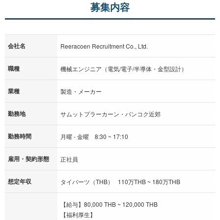
募集内容
会社名
Reeracoen Recruitment Co., Ltd.
職種
機械エンジニア（電気/電子/半導体・金型設計）
業種
製造・メーカー
勤務地
サムットプラーカーン・バンコク近郊
勤務時間
月曜 - 金曜 8:30 ~ 17:10
雇用・契約形態
正社員
想定年収
タイバーツ（THB） 110万THB ~ 180万THB
【給与】80,000 THB ~ 120,000 THB
【福利厚生】