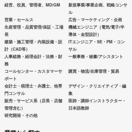
経営、役員、管理者、MD/GM
新規事業/事業企画、戦略コンサ
ル
営業・セールス
広告・マーケティング・企画
生産管理・品質管理/保証・工場
機械エンジニア（電気/電子/半
長
導体・金型設計）
建築・施工管理・内装設備・設
ITエンジニア・SE・PM・コン
計（CAD等）
サル
人事総務・経理会計・法務・財
一般事務・秘書/アシスタント
務
コールセンター・カスタマーサ
購買・物流/在庫管理・貿易
ポート
会計士・税理士・弁護士、他専
デザイン・クリエイティブ・編
門コンサル
集
販売・サービス系（店長・店舗
医師・講師インストラクター・
管理含む）
日本語教師
研究開発・その他