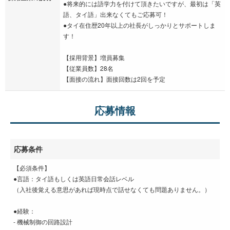
●将来的には語学力を付けて頂きたいですが、最初は「英
語、タイ語」出来なくてもご応募可！
●タイ在住歴20年以上の社長がしっかりとサポートしま
す！
【採用背景】増員募集
【従業員数】28名
【面接の流れ】面接回数は2回を予定
応募情報
応募条件
【必須条件】
●言語：タイ語もしくは英語日常会話レベル
（入社後覚える意思があれば現時点で話せなくても問題ありません。）
●経験：
- 機械制御の回路設計