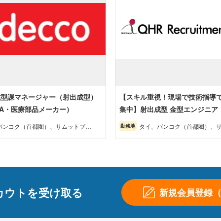
成型課マネージャー（射出成型）
【スキル重視！現場で技術指導
A・医療部品メーカー）
集中】射出成型 金型エンジニア
バンコク（首都圏）、サムットプラ
タイ、バンコク（首都圏）、
勤務地
ン・バンコク近郊、チョンブリー・
ーカーン・バンコク近郊、チ
ン（東部）、アユタヤ・その他（北
ラヨーン（東部）、アユタヤ
北部・南部）
部・東北部・南部）
カウトを受け取る
新規会員登録