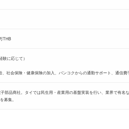
万THB
度（経験に応じて）
給、社会保険・健康保険の加入、バンコクからの通勤サポート、通信費手
電子部品商社。タイでは民生用・産業用の基盤実装を行い、業界で有名
を募集。