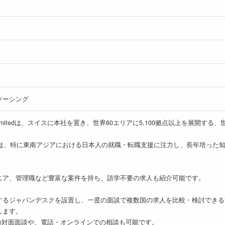
ソーシング
(Thailand) Limitedは、スイスに本社を置き、世界60エリアに5,100拠
人では、特に東南アジアにおける日本人の就職・転職支援に注力し、長年培った
ニア、管理職など豊富な案件を持ち、語学不要の求人も紹介可能です。
するジャパンデスクを設置し、一度の面談で複数国の求人を比較・検討できる
します。
の対面面談や、電話・オンラインでの相談も可能です。