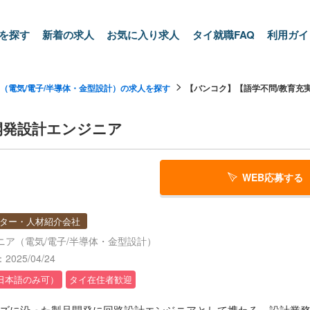
を探す
新着の求人
お気に入り求人
タイ就職FAQ
利用ガイ
（電気/電子/半導体・金型設計）の求人を探す
【バンコク】【語学不問/教育充実】
開発設計エンジニア
WEB応募する
ター・人材紹介会社
ニア（電気/電子/半導体・金型設計）
025/04/24
日本語のみ可）
タイ在住者歓迎
ズに沿った製品開発に回路設計エンジニアとして携わる。設計業