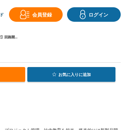
会員登録
ログイン
ド
回路開...
お気に入り
に追加
務、プロジェクト管理、社内教育を担当。将来的には新製品開