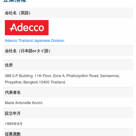
会社名（英語）
Adecco Thailand Japanese Division
会社名（日本語orタイ語）
住所
388 S.P. Building. 11th Floor, Zone A, Phaholyothin Road, Samsennai,
Phayathai, Bangkok 10400 Thailand.
代表者名
Marie Antonette Anciro
設立年月
1990年9月
従業員数