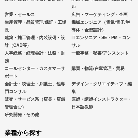
ル
営業・セールス
広告・マーケティング・企画
生産管理・品質管理/保証・工場
機械エンジニア（電気/電子/半
長
導体・金型設計）
建築・施工管理・内装設備・設
ITエンジニア・SE・PM・コン
計（CAD等）
サル
人事総務・経理会計・法務・財
一般事務・秘書/アシスタント
務
コールセンター・カスタマーサ
購買・物流/在庫管理・貿易
ポート
会計士・税理士・弁護士、他専
デザイン・クリエイティブ・編
門コンサル
集
販売・サービス系（店長・店舗
医師・講師インストラクター・
管理含む）
日本語教師
研究開発・その他
業種から探す