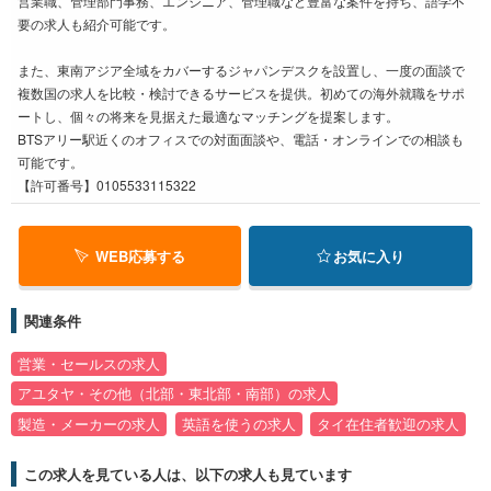
営業職、管理部門事務、エンジニア、管理職など豊富な案件を持ち、語学不
要の求人も紹介可能です。
また、東南アジア全域をカバーするジャパンデスクを設置し、一度の面談で
複数国の求人を比較・検討できるサービスを提供。初めての海外就職をサポ
ートし、個々の将来を見据えた最適なマッチングを提案します。
BTSアリー駅近くのオフィスでの対面面談や、電話・オンラインでの相談も
可能です。
【許可番号】0105533115322
WEB応募する
お気に入り
関連条件
営業・セールスの求人
アユタヤ・その他（北部・東北部・南部）の求人
製造・メーカーの求人
英語を使うの求人
タイ在住者歓迎の求人
この求人を見ている人は、以下の求人も見ています