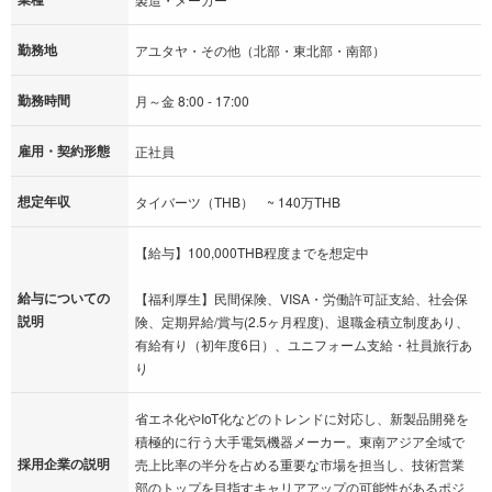
勤務地
アユタヤ・その他（北部・東北部・南部）
勤務時間
月～金 8:00 - 17:00
雇用・契約形態
正社員
想定年収
タイバーツ（THB） ~ 140万THB
【給与】100,000THB程度までを想定中
給与についての
【福利厚生】民間保険、VISA・労働許可証支給、社会保
説明
険、定期昇給/賞与(2.5ヶ月程度)、退職金積立制度あり、
有給有り（初年度6日）、ユニフォーム支給・社員旅行あ
り
省エネ化やIoT化などのトレンドに対応し、新製品開発を
積極的に行う大手電気機器メーカー。東南アジア全域で
採用企業の説明
売上比率の半分を占める重要な市場を担当し、技術営業
部のトップを目指すキャリアアップの可能性があるポジ