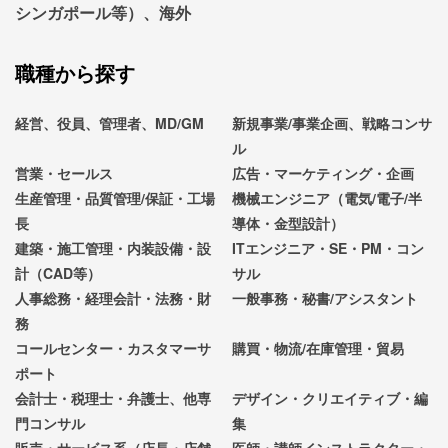
シンガポール等）、海外
職種から探す
経営、役員、管理者、MD/GM
新規事業/事業企画、戦略コンサ
ル
営業・セールス
広告・マーケティング・企画
生産管理・品質管理/保証・工場
機械エンジニア（電気/電子/半
長
導体・金型設計）
建築・施工管理・内装設備・設
ITエンジニア・SE・PM・コン
計（CAD等）
サル
人事総務・経理会計・法務・財
一般事務・秘書/アシスタント
務
コールセンター・カスタマーサ
購買・物流/在庫管理・貿易
ポート
会計士・税理士・弁護士、他専
デザイン・クリエイティブ・編
門コンサル
集
販売・サービス系（店長・店舗
医師・講師インストラクター・