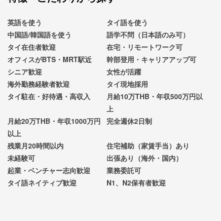
英語を使う
タイ語を使う
中国語/韓国語を使う
語学不問（日本語のみ可）
タイ在住者歓迎
在宅・リモートワーク可
オフィスがBTS・MRT駅近
幹部登用・キャリアアップ可
シニア歓迎
女性が活躍
海外勤務経験者歓迎
タイ現地採用
タイ駐在・好待遇・高収入
月給10万THB・年収500万円以
上
月給20万THB・年収1000万円
完全週休2日制
以上
残業月20時間以内
住宅補助（家賃手当）あり
未経験可
出張あり（海外・国内）
起業・ベンチャー志向歓迎
業務委託可
タイ語ネイティブ歓迎
N1、N2保有者歓迎