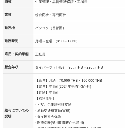
職種
生産管理・品質管理/保証・工場長
業種
総合商社・専門商社
勤務地
バンコク（首都圏）
勤務時間
月曜～金曜 (8:30 – 17:30)
雇用・契約形態
正社員
想定年収
タイバーツ（THB） 90万THB ~ 220万THB
【給与】月給 70,000 THB ~ 150,000 THB
【賞与】年1回 (2024年平均1-3か月)
【昇給】年1回
【福利厚生】
- ビザ、労働許可証支給
給与についての
- 通勤交通費支給(実費)
説明
- タイ国社会保険
- 医療保険(試用期間後から適用)