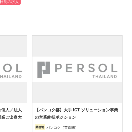
2日制の求人
の個人／法人
【バンコク都】大手 ICT ソリューション事業
同業ご出身大
の営業統括ポジション
バンコク（首都圏）
勤務地