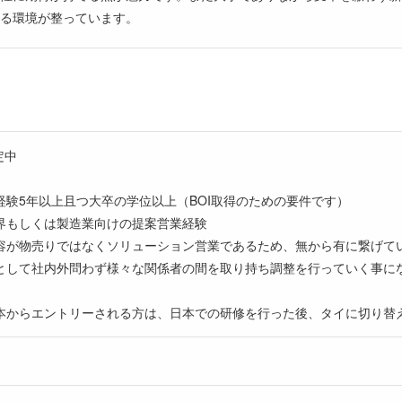
る環境が整っています。
定中
験5年以上且つ大卒の学位以上（BOI取得のための要件です）
界もしくは製造業向けの提案営業経験
容が物売りではなくソリューション営業であるため、無から有に繋げて
として社内外問わず様々な関係者の間を取り持ち調整を行っていく事に
本からエントリーされる方は、日本での研修を行った後、タイに切り替