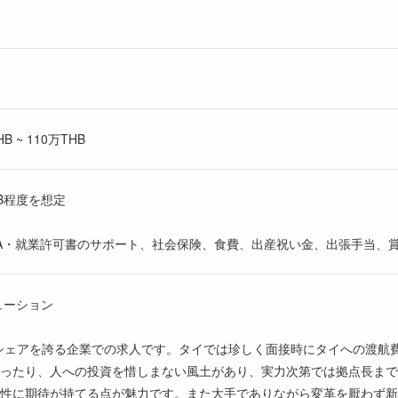
 ~ 110万THB
THB程度を想定
SA・就業許可書のサポート、社会保険、食費、出産祝い金、出張手当、
ューション
シェアを誇る企業での求人です。タイでは珍しく面接時にタイへの渡航
ったり、人への投資を惜しまない風土があり、実力次第では拠点長まで
性に期待が持てる点が魅力です。また大手でありながら変革を厭わず新