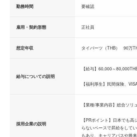
勤務時間
要確認
雇用・契約形態
正社員
想定年収
タイバーツ（THB） 90万THB
【給与】60,000～80,000
給与についての説明
【福利厚生】民間保険、VI
【業種/事業内容】総合ソリ
【PRポイント】日本でも高
採用企業の説明
らないペースで昇給をしてい
もあり、キャリアパスや将来