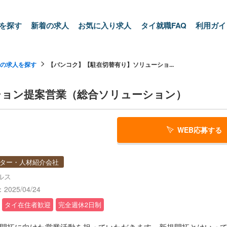
を探す
新着の求人
お気に入り求人
タイ就職FAQ
利用ガイ
の求人を探す
【バンコク】【駐在切替有り】ソリューショ...
ション提案営業（総合ソリューション）
WEB応募する
ター・人材紹介会社
ルス
025/04/24
タイ在住者歓迎
完全週休2日制
開拓に向けた営業活動を担っていただきます。新規開拓とはいっ