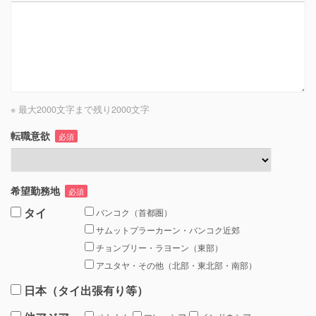
※ 最大2000文字まで
残り
2000
文字
転職意欲
必須
希望勤務地
必須
タイ
バンコク（首都圏）
サムットプラーカーン・バンコク近郊
チョンブリー・ラヨーン（東部）
アユタヤ・その他（北部・東北部・南部）
日本（タイ出張有り等）