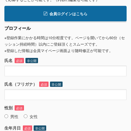
会員ログインはこちら
プロフィール
※登録作業にかかる時間は10分程度です。ページを開いてから60分（セ
ッション持続時間）以内にご登録頂くとスムーズです。
※登録した情報は会員マイページ画面より随時修正が可能です。
氏名
必須
非公開
氏名（フリガナ）
必須
非公開
性別
必須
男性
女性
生年月日
必須
非公開