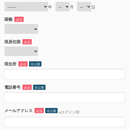
年
月
日
国籍
必須
現居住国
必須
現住所
必須
非公開
電話番号
必須
非公開
メールアドレス
必須
非公開
※ログインID