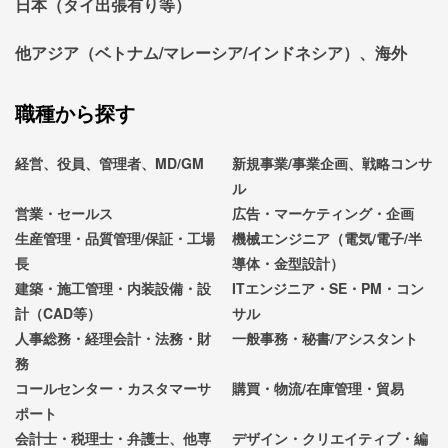
日本（タイ出張有り等）
他アジア（ベトナム/マレーシア/インドネシア）、海外
職種から探す
経営、役員、管理者、MD/GM
新規事業/事業企画、戦略コンサ
ル
営業・セールス
広告・マーケティング・企画
生産管理・品質管理/保証・工場
機械エンジニア（電気/電子/半
長
導体・金型設計）
建築・施工管理・内装設備・設
ITエンジニア・SE・PM・コン
計（CAD等）
サル
人事総務・経理会計・法務・財
一般事務・秘書/アシスタント
務
コールセンター・カスタマーサ
購買・物流/在庫管理・貿易
ポート
会計士・税理士・弁護士、他専
デザイン・クリエイティブ・編