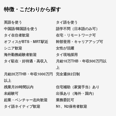
特徴・こだわりから探す
英語を使う
タイ語を使う
中国語/韓国語を使う
語学不問（日本語のみ可）
タイ在住者歓迎
在宅・リモートワーク可
オフィスがBTS・MRT駅近
幹部登用・キャリアアップ可
シニア歓迎
女性が活躍
海外勤務経験者歓迎
タイ現地採用
タイ駐在・好待遇・高収入
月給10万THB・年収500万円以
上
月給20万THB・年収1000万円
完全週休2日制
以上
残業月20時間以内
住宅補助（家賃手当）あり
未経験可
出張あり（海外・国内）
起業・ベンチャー志向歓迎
業務委託可
タイ語ネイティブ歓迎
N1、N2保有者歓迎