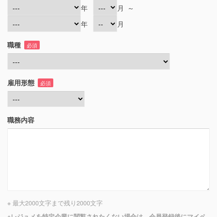
年
月
～
年
月
職種
必須
雇用形態
必須
職務内容
※ 最大2000文字まで
残り
2000
文字
※レジュメを特定企業に閲覧されたくない場合は、会員登録後にマイペ