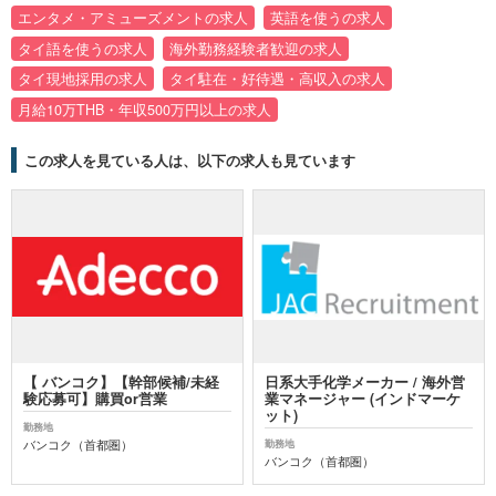
エンタメ・アミューズメントの求人
英語を使うの求人
タイ語を使うの求人
海外勤務経験者歓迎の求人
タイ現地採用の求人
タイ駐在・好待遇・高収入の求人
月給10万THB・年収500万円以上の求人
この求人を見ている人は、以下の求人も見ています
【 バンコク】【幹部候補/未経
日系大手化学メーカー / 海外営
験応募可】購買or営業
業マネージャー (インドマーケ
ット)
勤務地
バンコク（首都圏）
勤務地
バンコク（首都圏）