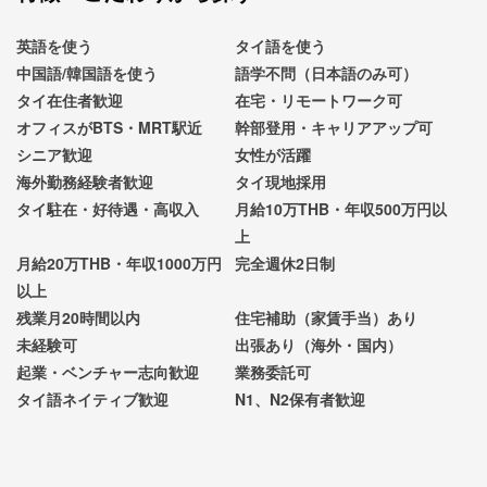
英語を使う
タイ語を使う
中国語/韓国語を使う
語学不問（日本語のみ可）
タイ在住者歓迎
在宅・リモートワーク可
オフィスがBTS・MRT駅近
幹部登用・キャリアアップ可
シニア歓迎
女性が活躍
海外勤務経験者歓迎
タイ現地採用
タイ駐在・好待遇・高収入
月給10万THB・年収500万円以
上
月給20万THB・年収1000万円
完全週休2日制
以上
残業月20時間以内
住宅補助（家賃手当）あり
未経験可
出張あり（海外・国内）
起業・ベンチャー志向歓迎
業務委託可
タイ語ネイティブ歓迎
N1、N2保有者歓迎