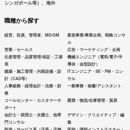
シンガポール等）、海外
職種から探す
経営、役員、管理者、MD/GM
新規事業/事業企画、戦略コンサ
ル
営業・セールス
広告・マーケティング・企画
生産管理・品質管理/保証・工場
機械エンジニア（電気/電子/半
長
導体・金型設計）
建築・施工管理・内装設備・設
ITエンジニア・SE・PM・コン
計（CAD等）
サル
人事総務・経理会計・法務・財
一般事務・秘書/アシスタント
務
コールセンター・カスタマーサ
購買・物流/在庫管理・貿易
ポート
会計士・税理士・弁護士、他専
デザイン・クリエイティブ・編
門コンサル
集
販売・サービス系（店長・店舗
医師・講師インストラクター・