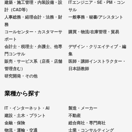
建築・施工管理・内装設備・設
ITエンジニア・SE・PM・コン
計（CAD等）
サル
人事総務・経理会計・法務・財
一般事務・秘書/アシスタント
務
コールセンター・カスタマーサ
購買・物流/在庫管理・貿易
ポート
会計士・税理士・弁護士、他専
デザイン・クリエイティブ・編
門コンサル
集
販売・サービス系（店長・店舗
医師・講師インストラクター・
管理含む）
日本語教師
研究開発・その他
業種から探す
IT・インターネット・AI
製造・メーカー
建設・土木・プラント
不動産
金融・保険
総合商社・専門商社
物流・運輸・交通
士業・コンサルティング