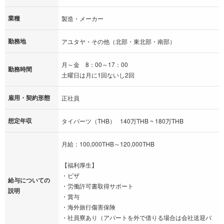
業種
製造・メーカー
勤務地
アユタヤ・その他（北部・東北部・南部）
月～金 8：00～17：00
勤務時間
土曜日は月に1回ないし2回
雇用・契約形態
正社員
想定年収
タイバーツ（THB） 140万THB ~ 180万THB
月給：100,000THB～120,000THB
【福利厚生】
・ビザ
給与についての
・労働許可書取得サポート
説明
・賞与
・海外旅行傷害保険
・社員寮あり（アパートを外で借りる場合は会社送迎バ