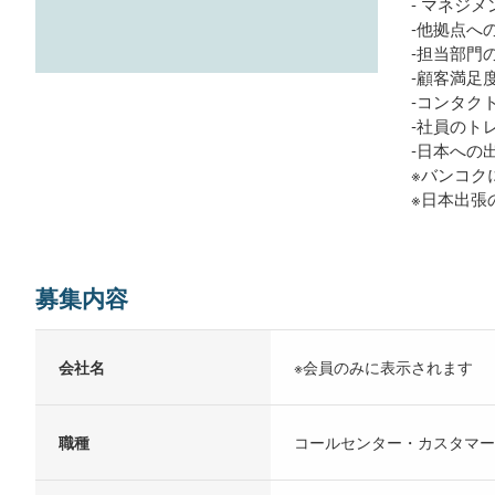
- マネジ
‐他拠点へ
‐担当部門
‐顧客満足
‐コンタク
‐社員のト
‐日本への
※バンコク
※日本出張
募集内容
会社名
※会員のみに表示されます
職種
コールセンター・カスタマー