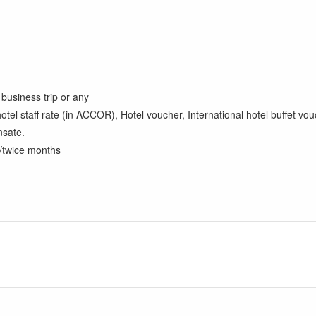
 business trip or any
s hotel staff rate (in ACCOR), Hotel voucher, International hotel buffe
nsate.
e/twice months