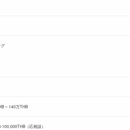
ング
 ~ 140万THB
‐100,000THB（応相談）