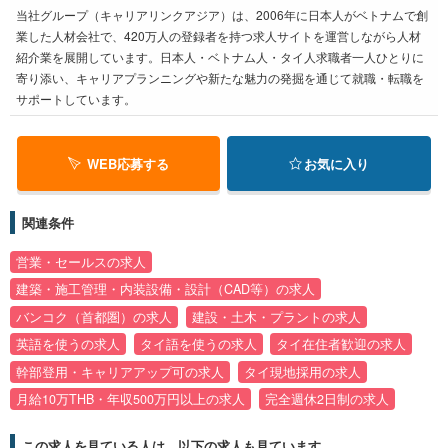
当社グループ（キャリアリンクアジア）は、2006年に日本人がベトナムで創
業した人材会社で、420万人の登録者を持つ求人サイトを運営しながら人材
紹介業を展開しています。日本人・ベトナム人・タイ人求職者一人ひとりに
寄り添い、キャリアプランニングや新たな魅力の発掘を通じて就職・転職を
サポートしています。
WEB応募する
お気に入り
関連条件
営業・セールスの求人
建築・施工管理・内装設備・設計（CAD等）の求人
バンコク（首都圏）の求人
建設・土木・プラントの求人
英語を使うの求人
タイ語を使うの求人
タイ在住者歓迎の求人
幹部登用・キャリアアップ可の求人
タイ現地採用の求人
月給10万THB・年収500万円以上の求人
完全週休2日制の求人
この求人を見ている人は、以下の求人も見ています