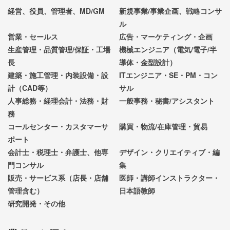
経営、役員、管理者、MD/GM
新規事業/事業企画、戦略コンサ
ル
営業・セールス
広告・マーケティング・企画
生産管理・品質管理/保証・工場
機械エンジニア（電気/電子/半
長
導体・金型設計）
建築・施工管理・内装設備・設
ITエンジニア・SE・PM・コン
計（CAD等）
サル
人事総務・経理会計・法務・財
一般事務・秘書/アシスタント
務
コールセンター・カスタマーサ
購買・物流/在庫管理・貿易
ポート
会計士・税理士・弁護士、他専
デザイン・クリエイティブ・編
門コンサル
集
販売・サービス系（店長・店舗
医師・講師インストラクター・
管理含む）
日本語教師
研究開発・その他