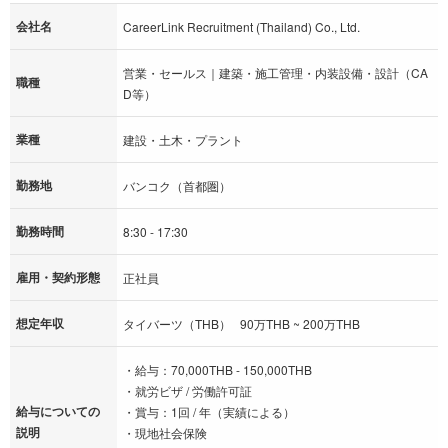
会社名
CareerLink Recruitment (Thailand) Co., Ltd.
営業・セールス｜建築・施工管理・内装設備・設計（CA
職種
D等）
業種
建設・土木・プラント
勤務地
バンコク（首都圏）
勤務時間
8:30 - 17:30
雇用・契約形態
正社員
想定年収
タイバーツ（THB） 90万THB ~ 200万THB
・給与：70,000THB - 150,000THB
・就労ビザ / 労働許可証
給与についての
・賞与：1回 / 年（実績による）
説明
・現地社会保険