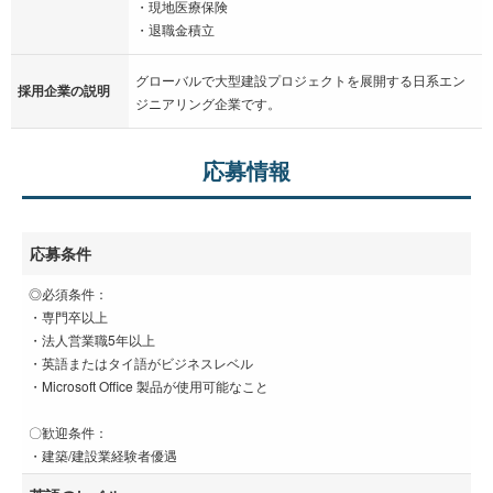
・現地医療保険
・退職金積立
グローバルで大型建設プロジェクトを展開する日系エン
採用企業の説明
ジニアリング企業です。
応募情報
応募条件
◎必須条件：
・専門卒以上
・法人営業職5年以上
・英語またはタイ語がビジネスレベル
・Microsoft Office 製品が使用可能なこと
〇歓迎条件：
・建築/建設業経験者優遇