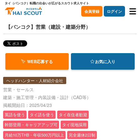
タイ（バンコク）転職の出会いが広がるスカウト求人サイト
会員登録
ログイン
【バンコク】営業（建設・建築分野）
WEB応募する
お気に入り
ヘッドハンター・人材紹介会社
営業・セールス
建築・施工管理・内装設備・設計（CAD等）
掲載開始日：2025/04/23
英語を使う
タイ語を使う
タイ在住者歓迎
幹部登用・キャリアアップ可
タイ現地採用
月給10万THB・年収500万円以上
完全週休2日制