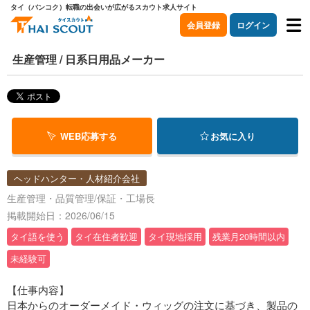
タイ（バンコク）転職の出会いが広がるスカウト求人サイト
会員登録
ログイン
生産管理 / 日系日用品メーカー
WEB応募する
お気に入り
ヘッドハンター・人材紹介会社
生産管理・品質管理/保証・工場長
掲載開始日：2026/06/15
タイ語を使う
タイ在住者歓迎
タイ現地採用
残業月20時間以内
未経験可
【仕事内容】
日本からのオーダーメイド・ウィッグの注文に基づき、製品の