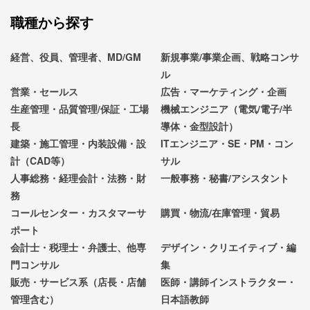
職種から探す
経営、役員、管理者、MD/GM
新規事業/事業企画、戦略コンサ
ル
営業・セールス
広告・マーケティング・企画
生産管理・品質管理/保証・工場
機械エンジニア（電気/電子/半
長
導体・金型設計）
建築・施工管理・内装設備・設
ITエンジニア・SE・PM・コン
計（CAD等）
サル
人事総務・経理会計・法務・財
一般事務・秘書/アシスタント
務
コールセンター・カスタマーサ
購買・物流/在庫管理・貿易
ポート
会計士・税理士・弁護士、他専
デザイン・クリエイティブ・編
門コンサル
集
販売・サービス系（店長・店舗
医師・講師インストラクター・
管理含む）
日本語教師