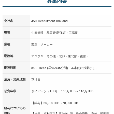
募集内容
会社名
JAC Recruitment Thailand
職種
生産管理・品質管理/保証・工場長
業種
製造・メーカー
勤務地
アユタヤ・その他（北部・東北部・南部）
勤務時間
8:00-16:45 (昼休み45分間) 基本的に残業なし。
雇用・契約形態
正社員
想定年収
タイバーツ（THB） 100万THB ~ 110万THB
【給与】65,000THB～70,000THB
給与についての
説明
【待遇・福利厚生】賞与年1回、乗合通勤、有給、民間医