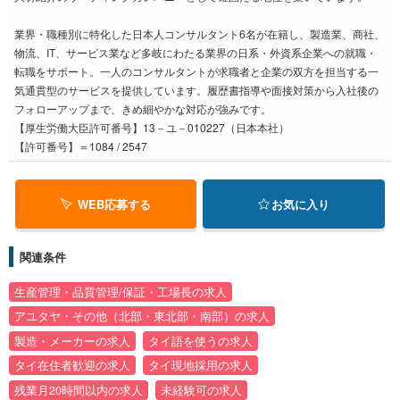
業界・職種別に特化した日本人コンサルタント6名が在籍し、製造業、商社、
物流、IT、サービス業など多岐にわたる業界の日系・外資系企業への就職・
転職をサポート。一人のコンサルタントが求職者と企業の双方を担当する一
気通貫型のサービスを提供しています。履歴書指導や面接対策から入社後の
フォローアップまで、きめ細やかな対応が強みです。
【厚生労働大臣許可番号】13－ユ－010227（日本本社）
【許可番号】＝1084 / 2547
WEB応募する
お気に入り
関連条件
生産管理・品質管理/保証・工場長の求人
アユタヤ・その他（北部・東北部・南部）の求人
製造・メーカーの求人
タイ語を使うの求人
タイ在住者歓迎の求人
タイ現地採用の求人
残業月20時間以内の求人
未経験可の求人