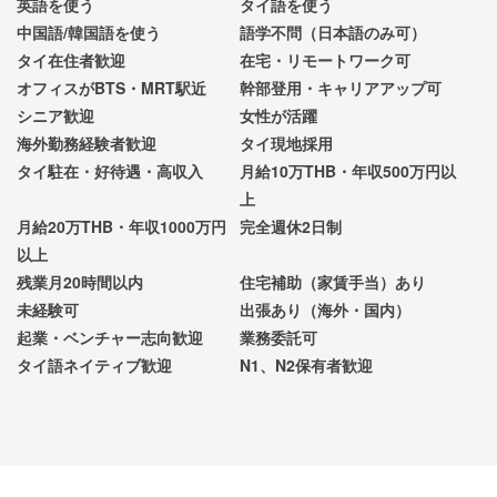
英語を使う
タイ語を使う
中国語/韓国語を使う
語学不問（日本語のみ可）
タイ在住者歓迎
在宅・リモートワーク可
オフィスがBTS・MRT駅近
幹部登用・キャリアアップ可
シニア歓迎
女性が活躍
海外勤務経験者歓迎
タイ現地採用
タイ駐在・好待遇・高収入
月給10万THB・年収500万円以
上
月給20万THB・年収1000万円
完全週休2日制
以上
残業月20時間以内
住宅補助（家賃手当）あり
未経験可
出張あり（海外・国内）
起業・ベンチャー志向歓迎
業務委託可
タイ語ネイティブ歓迎
N1、N2保有者歓迎