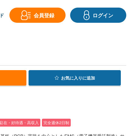
会員登録
ログイン
ド
お気に入り
に追加
駐在・好待遇・高収入
完全週休2日制
基板（PCB）実装を中心としたEMS（電子機器受託製造）サ