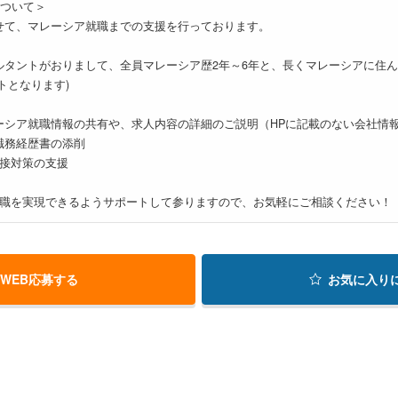
tについて＞
せて、マレーシア就職までの支援を行っております。
ルタントがおりまして、全員マレーシア歴2年～6年と、長くマレーシアに住
トとなります)
ーシア就職情報の共有や、求人内容の詳細のご説明（HPに記載のない会社情
職務経歴書の添削
面接対策の支援
就職を実現できるようサポートして参りますので、お気軽にご相談ください！
WEB応募する
お気に入り