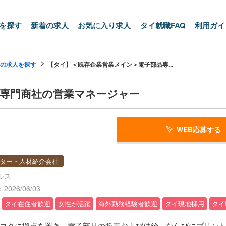
を探す
新着の求人
お気に入り求人
タイ就職FAQ
利用ガイ
の求人を探す
【タイ】＜既存企業営業メイン＞電子部品専...
専門商社の営業マネージャー
WEB応募する
ター・人材紹介会社
ルス
026/06/03
タイ在住者歓迎
女性が活躍
海外勤務経験者歓迎
タイ現地採用
タイ
コクに拠点を置き、電子部品の販売および供給、ならびにプリント