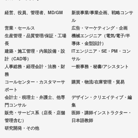
経営、役員、管理者、MD/GM
新規事業/事業企画、戦略コンサ
ル
営業・セールス
広告・マーケティング・企画
生産管理・品質管理/保証・工場
機械エンジニア（電気/電子/半
長
導体・金型設計）
建築・施工管理・内装設備・設
ITエンジニア・SE・PM・コン
計（CAD等）
サル
人事総務・経理会計・法務・財
一般事務・秘書/アシスタント
務
コールセンター・カスタマーサ
購買・物流/在庫管理・貿易
ポート
会計士・税理士・弁護士、他専
デザイン・クリエイティブ・編
門コンサル
集
販売・サービス系（店長・店舗
医師・講師インストラクター・
管理含む）
日本語教師
研究開発・その他