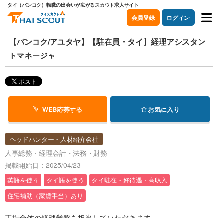
タイ（バンコク）転職の出会いが広がるスカウト求人サイト
会員登録
ログイン
【バンコク/アユタヤ】【駐在員・タイ】経理アシスタン
トマネージャ
WEB応募する
お気に入り
ヘッドハンター・人材紹介会社
人事総務・経理会計・法務・財務
掲載開始日：2025/04/23
英語を使う
タイ語を使う
タイ駐在・好待遇・高収入
住宅補助（家賃手当）あり
工場全体の経理業務を担当していただきます。