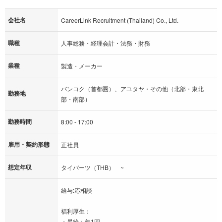
会社名
CareerLink Recruitment (Thailand) Co., Ltd.
職種
人事総務・経理会計・法務・財務
業種
製造・メーカー
バンコク（首都圏）、アユタヤ・その他（北部・東北
勤務地
部・南部）
勤務時間
8:00 - 17:00
雇用・契約形態
正社員
想定年収
タイバーツ（THB） ~
給与:応相談
福利厚生：
・昇給：年1回