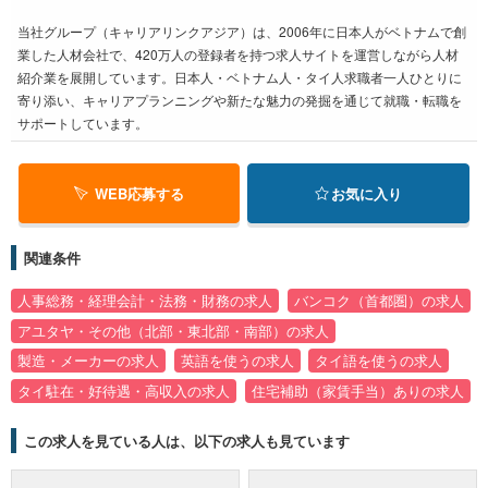
当社グループ（キャリアリンクアジア）は、2006年に日本人がベトナムで創
業した人材会社で、420万人の登録者を持つ求人サイトを運営しながら人材
紹介業を展開しています。日本人・ベトナム人・タイ人求職者一人ひとりに
寄り添い、キャリアプランニングや新たな魅力の発掘を通じて就職・転職を
サポートしています。
WEB応募する
お気に入り
関連条件
人事総務・経理会計・法務・財務の求人
バンコク（首都圏）の求人
アユタヤ・その他（北部・東北部・南部）の求人
製造・メーカーの求人
英語を使うの求人
タイ語を使うの求人
タイ駐在・好待遇・高収入の求人
住宅補助（家賃手当）ありの求人
この求人を見ている人は、以下の求人も見ています