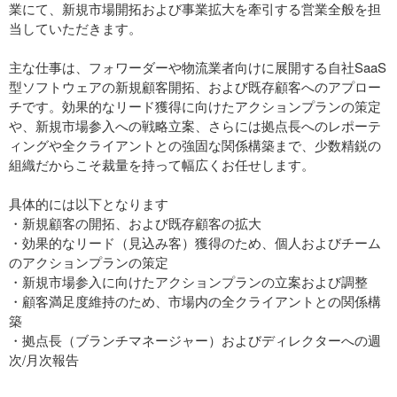
業にて、新規市場開拓および事業拡大を牽引する営業全般を担
当していただきます。
主な仕事は、フォワーダーや物流業者向けに展開する自社SaaS
型ソフトウェアの新規顧客開拓、および既存顧客へのアプロー
チです。効果的なリード獲得に向けたアクションプランの策定
や、新規市場参入への戦略立案、さらには拠点長へのレポーテ
ィングや全クライアントとの強固な関係構築まで、少数精鋭の
組織だからこそ裁量を持って幅広くお任せします。
具体的には以下となります
・新規顧客の開拓、および既存顧客の拡大
・効果的なリード（見込み客）獲得のため、個人およびチーム
のアクションプランの策定
・新規市場参入に向けたアクションプランの立案および調整
・顧客満足度維持のため、市場内の全クライアントとの関係構
築
・拠点長（ブランチマネージャー）およびディレクターへの週
次/月次報告