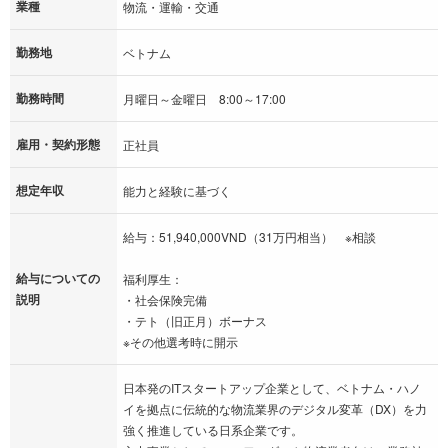
業種
物流・運輸・交通
勤務地
ベトナム
勤務時間
月曜日～金曜日 8:00～17:00
雇用・契約形態
正社員
想定年収
能力と経験に基づく
給与：51,940,000VND（31万円相当） ※相談
給与についての
福利厚生：
説明
・社会保険完備
・テト（旧正月）ボーナス
※その他選考時に開示
日本発のITスタートアップ企業として、ベトナム・ハノ
イを拠点に伝統的な物流業界のデジタル変革（DX）を力
強く推進している日系企業です。