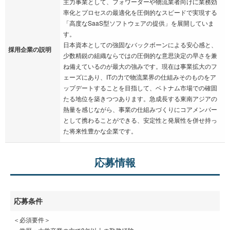
主力事業として、フォワーダーや物流業者向けに業務効
率化とプロセスの最適化を圧倒的なスピードで実現する
「高度なSaaS型ソフトウェアの提供」を展開していま
す。
日本資本としての強固なバックボーンによる安心感と、
採用企業の説明
少数精鋭の組織ならではの圧倒的な意思決定の早さを兼
ね備えているのが最大の強みです。現在は事業拡大のフ
ェーズにあり、ITの力で物流業界の仕組みそのものをア
ップデートすることを目指して、ベトナム市場での確固
たる地位を築きつつあります。急成長する東南アジアの
熱量を感じながら、事業の仕組みづくりにコアメンバー
として携わることができる、安定性と発展性を併せ持っ
た将来性豊かな企業です。
応募情報
応募条件
＜必須要件＞