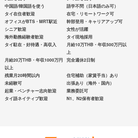
中国語/韓国語を使う
語学不問（日本語のみ可）
タイ在住者歓迎
在宅・リモートワーク可
オフィスがBTS・MRT駅近
幹部登用・キャリアアップ可
シニア歓迎
女性が活躍
海外勤務経験者歓迎
タイ現地採用
タイ駐在・好待遇・高収入
月給10万THB・年収500万円以
上
月給20万THB・年収1000万円
完全週休2日制
以上
残業月20時間以内
住宅補助（家賃手当）あり
未経験可
出張あり（海外・国内）
起業・ベンチャー志向歓迎
業務委託可
タイ語ネイティブ歓迎
N1、N2保有者歓迎