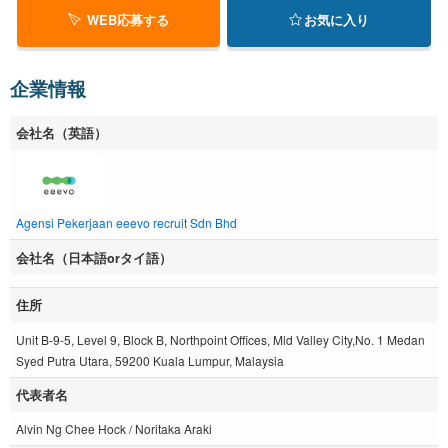
WEB応募する
お気に入り
企業情報
会社名（英語）
Agensi Pekerjaan eeevo recruit Sdn Bhd
会社名（日本語orタイ語）
住所
Unit B-9-5, Level 9, Block B, Northpoint Offices, Mid Valley City,No. 1 Medan
Syed Putra Utara, 59200 Kuala Lumpur, Malaysia
代表者名
Alvin Ng Chee Hock / Noritaka Araki