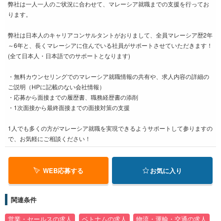
弊社は一人一人のご状況に合わせて、マレーシア就職までの支援を行ってお
ります。
弊社は日本人のキャリアコンサルタントがおりまして、全員マレーシア歴2年
～6年と、長くマレーシアに住んでいる社員がサポートさせていただきます！
(全て日本人・日本語でのサポートとなります)
・無料カウンセリングでのマレーシア就職情報の共有や、求人内容の詳細の
ご説明（HPに記載のない会社情報）
・応募から面接までの履歴書、職務経歴書の添削
・1次面接から最終面接までの面接対策の支援
1人でも多くの方がマレーシア就職を実現できるようサポートして参りますの
で、お気軽にご相談ください！
WEB応募する
お気に入り
関連条件
営業・セールスの求人
ベトナムの求人
物流・運輸・交通の求人