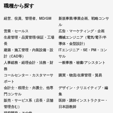
職種から探す
経営、役員、管理者、MD/GM
新規事業/事業企画、戦略コンサ
ル
営業・セールス
広告・マーケティング・企画
生産管理・品質管理/保証・工場
機械エンジニア（電気/電子/半
長
導体・金型設計）
建築・施工管理・内装設備・設
ITエンジニア・SE・PM・コン
計（CAD等）
サル
人事総務・経理会計・法務・財
一般事務・秘書/アシスタント
務
コールセンター・カスタマーサ
購買・物流/在庫管理・貿易
ポート
会計士・税理士・弁護士、他専
デザイン・クリエイティブ・編
門コンサル
集
販売・サービス系（店長・店舗
医師・講師インストラクター・
管理含む）
日本語教師
研究開発・その他