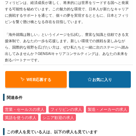
フィリピンは、経済成長が著しく、将来的には世界をリードする国へと発展
する可能性を秘めています。この魅力的な環境で、日本人が新たなキャリア
に挑戦するサポートを通じて、個々の夢を実現するとともに、日本とフィリ
ピンを繋ぐ懸け橋となる存在を目指しています。
「海外就職は難しい」というイメージを払拭し、豊富な知識と信頼できる支
援体制で、あなたの一歩を応援します。新しい環境での挑戦を楽しみなが
ら、国際的な視野を広げたい方は、ぜひ私たちと一緒に次のステージへ踏み
出してみませんか？GENSAIキャリアコンサルティングは、あなたの未来を
創るパートナーです。
WEB応募する
お気に入り
関連条件
営業・セールスの求人
フィリピンの求人
製造・メーカーの求人
英語を使うの求人
シニア歓迎の求人
この求人を見ている人は、以下の求人も見ています