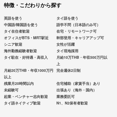
特徴・こだわりから探す
英語を使う
タイ語を使う
中国語/韓国語を使う
語学不問（日本語のみ可）
タイ在住者歓迎
在宅・リモートワーク可
オフィスがBTS・MRT駅近
幹部登用・キャリアアップ可
シニア歓迎
女性が活躍
海外勤務経験者歓迎
タイ現地採用
タイ駐在・好待遇・高収入
月給10万THB・年収500万円以
上
月給20万THB・年収1000万円
完全週休2日制
以上
残業月20時間以内
住宅補助（家賃手当）あり
未経験可
出張あり（海外・国内）
起業・ベンチャー志向歓迎
業務委託可
タイ語ネイティブ歓迎
N1、N2保有者歓迎