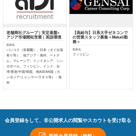
老舗商社グループ | 安定基盤×
【高給与】日系大手ゼネコンで
アジア市場開拓営業 | 英語環境
の営業スタッフ募集＜Makati勤
務＞
勤務地
バンコク（首都圏）、日本（タイ出張
勤務地
フィリピン
有り等）、他アジア・海外、ベトナ
ム、マレーシア、インドネシア、シン
ガポール、フィリピン、インド、台
湾/香港/中国/韓国、他ASEAN国（カ
ンボジア/ミャンマー/ラオス等）・海
外
会員登録をして、非公開求人の閲覧やスカウトを受け取る
新規会員登録（無料）