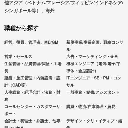
他アジア（ベトナム/マレーシア/フィリピン/インドネシア/
シンガポール等）、海外
職種から探す
経営、役員、管理者、MD/GM
新規事業/事業企画、戦略コンサ
ル
営業・セールス
広告・マーケティング・企画
生産管理・品質管理/保証・工場
機械エンジニア（電気/電子/半
長
導体・金型設計）
建築・施工管理・内装設備・設
ITエンジニア・SE・PM・コン
計（CAD等）
サル
人事総務・経理会計・法務・財
一般事務・秘書/アシスタント
務
コールセンター・カスタマーサ
購買・物流/在庫管理・貿易
ポート
会計士・税理士・弁護士、他専
デザイン・クリエイティブ・編
門コンサル
集