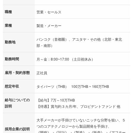
職種
営業・セールス
業種
製造・メーカー
バンコク（首都圏）、アユタヤ・その他（北部・東北
勤務地
部・南部）
勤務時間
月～金：8:00~17:00 （土日祝休み）
雇用・契約形態
正社員
想定年収
タイバーツ（THB） 100万THB ~ 160万THB
給与についての
【給与】7万～10万THB
説明
【待遇】賞与約３カ月/年、プロビデントファンド 他
大手メーカーが手掛けていないニッチな分野を狙い、５
つのコアテクノロジーから製品開発を手掛け、
採用企業の説明
《開発》→《設計》→《製造》→《販売》→《アフター