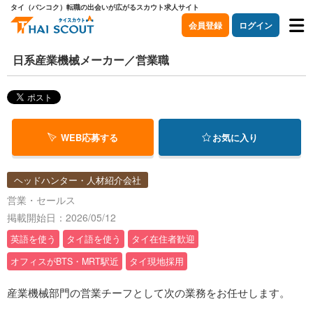
タイ（バンコク）転職の出会いが広がるスカウト求人サイト
会員登録
ログイン
日系産業機械メーカー／営業職
WEB応募する
お気に入り
ヘッドハンター・人材紹介会社
営業・セールス
掲載開始日：2026/05/12
英語を使う
タイ語を使う
タイ在住者歓迎
オフィスがBTS・MRT駅近
タイ現地採用
産業機械部門の営業チーフとして次の業務をお任せします。