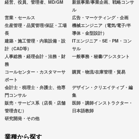
経営、役員、管理者、MD/GM
新規事業/事業企画、戦略コンサ
ル
営業・セールス
広告・マーケティング・企画
生産管理・品質管理/保証・工場
機械エンジニア（電気/電子/半
長
導体・金型設計）
建築・施工管理・内装設備・設
ITエンジニア・SE・PM・コン
計（CAD等）
サル
人事総務・経理会計・法務・財
一般事務・秘書/アシスタント
務
コールセンター・カスタマーサ
購買・物流/在庫管理・貿易
ポート
会計士・税理士・弁護士、他専
デザイン・クリエイティブ・編
門コンサル
集
販売・サービス系（店長・店舗
医師・講師インストラクター・
管理含む）
日本語教師
研究開発・その他
業種から探す