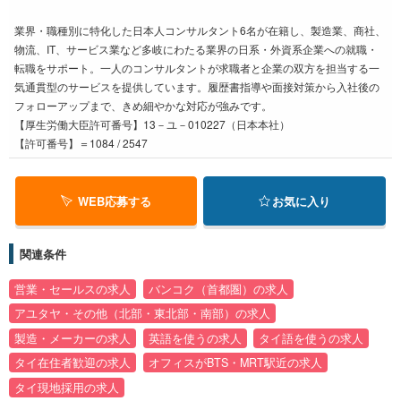
業界・職種別に特化した日本人コンサルタント6名が在籍し、製造業、商社、
物流、IT、サービス業など多岐にわたる業界の日系・外資系企業への就職・
転職をサポート。一人のコンサルタントが求職者と企業の双方を担当する一
気通貫型のサービスを提供しています。履歴書指導や面接対策から入社後の
フォローアップまで、きめ細やかな対応が強みです。
【厚生労働大臣許可番号】13－ユ－010227（日本本社）
【許可番号】＝1084 / 2547
WEB応募する
お気に入り
関連条件
営業・セールスの求人
バンコク（首都圏）の求人
アユタヤ・その他（北部・東北部・南部）の求人
製造・メーカーの求人
英語を使うの求人
タイ語を使うの求人
タイ在住者歓迎の求人
オフィスがBTS・MRT駅近の求人
タイ現地採用の求人