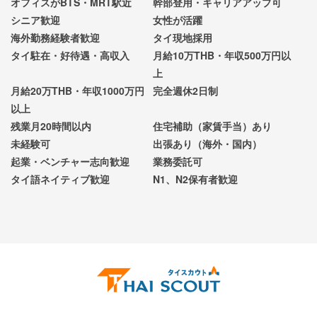
オフィスがBTS・MRT駅近
幹部登用・キャリアアップ可
シニア歓迎
女性が活躍
海外勤務経験者歓迎
タイ現地採用
タイ駐在・好待遇・高収入
月給10万THB・年収500万円以
上
月給20万THB・年収1000万円
完全週休2日制
以上
残業月20時間以内
住宅補助（家賃手当）あり
未経験可
出張あり（海外・国内）
起業・ベンチャー志向歓迎
業務委託可
タイ語ネイティブ歓迎
N1、N2保有者歓迎