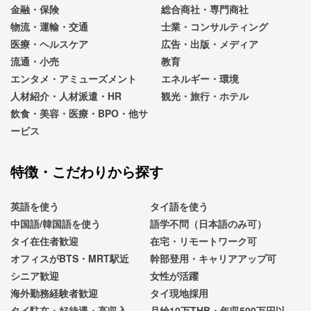
金融・保険
総合商社・専門商社
物流・運輸・交通
士業・コンサルティング
医療・ヘルスケア
広告・出版・メディア
流通・小売
教育
エンタメ・アミューズメント
エネルギー・環境
人材紹介・人材派遣・HR
観光・旅行・ホテル
飲食・美容・医療・BPO・他サ
ービス
特徴・こだわりから探す
英語を使う
タイ語を使う
中国語/韓国語を使う
語学不問（日本語のみ可）
タイ在住者歓迎
在宅・リモートワーク可
オフィスがBTS・MRT駅近
幹部登用・キャリアアップ可
シニア歓迎
女性が活躍
海外勤務経験者歓迎
タイ現地採用
タイ駐在・好待遇・高収入
月給10万THB・年収500万円以