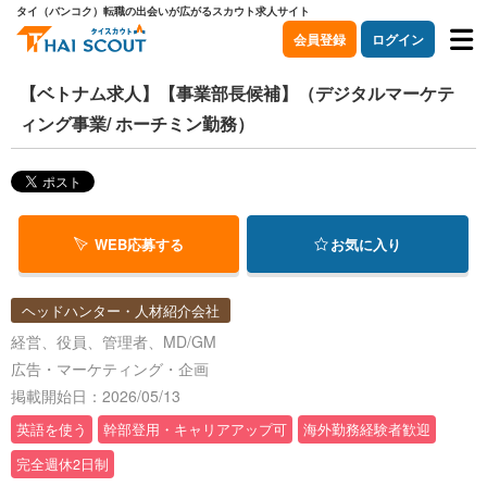
タイ（バンコク）転職の出会いが広がるスカウト求人サイト
会員登録
ログイン
【ベトナム求人】【事業部長候補】（デジタルマーケテ
ィング事業/ ホーチミン勤務）
WEB応募する
お気に入り
ヘッドハンター・人材紹介会社
経営、役員、管理者、MD/GM
広告・マーケティング・企画
掲載開始日：2026/05/13
英語を使う
幹部登用・キャリアアップ可
海外勤務経験者歓迎
完全週休2日制