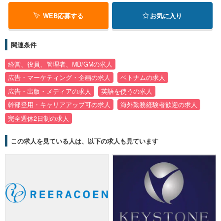
WEB応募する
お気に入り
関連条件
経営、役員、管理者、MD/GMの求人
広告・マーケティング・企画の求人
ベトナムの求人
広告・出版・メディアの求人
英語を使うの求人
幹部登用・キャリアアップ可の求人
海外勤務経験者歓迎の求人
完全週休2日制の求人
この求人を見ている人は、以下の求人も見ています