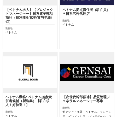
【ベトナム求人】【プロジェク
ベトナム拠点責任者（駐在員）
トマネージャー】日系電子部品
＊日系広告代理店
商社（福利厚生充実/賞与年2回
勤務地
◎）
ベトナム
勤務地
ベトナム
ベトナム勤務/ ベトナム拠点責
【次世代幹部候補】品質管理ジ
任者候補（製造業）【駐在求
ェネラルマネージャー募集
人！好待遇！】
勤務地
他アジア・海外、ベトナム、マレーシ
勤務地
ベトナム
ア、インドネシア、シンガポール、フ