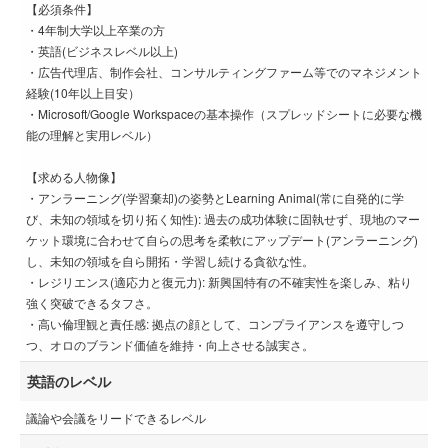
【必須条件】
・4年制大学以上卒業の方
・英語(ビジネスレベル以上)
・広告代理店、制作会社、コンサルティングファーム等でのマネジメント
経験(10年以上目安）
・Microsoft/Google Workspaceの基本操作（スプレッドシートに必要な機
能の理解と実用レベル）
【求める人物像】
・アンラーニング(学習棄却)の姿勢とLearning Animal(常に自発的に学
び、未知の領域を切り拓く知性): 過去の成功体験に固執せず、現地のマー
ケット環境に合わせて自らの思考を柔軟にアップデート(アンラーニング)
し、未知の領域を自ら開拓・学習し続ける貪欲な性。
・レジリエンス(適応力と復元力): 新興国特有の不確実性を楽しみ、粘り
強く突破できるタフさ。
・高い倫理観と責任感: 拠点の顔として、コンプライアンスを遵守しつ
つ、オロのブランド価値を維持・向上させる誠実さ。
英語のレベル
議論や会議をリードできるレベル