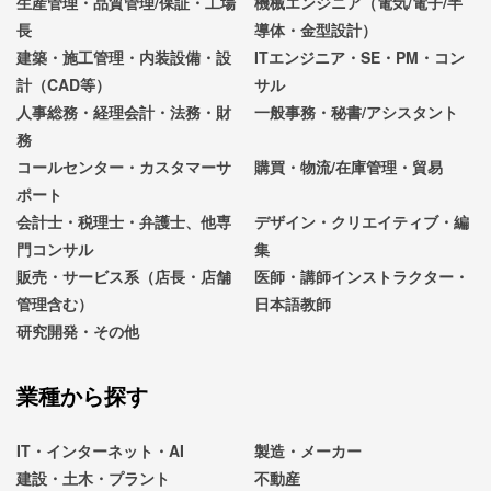
生産管理・品質管理/保証・工場
機械エンジニア（電気/電子/半
長
導体・金型設計）
建築・施工管理・内装設備・設
ITエンジニア・SE・PM・コン
計（CAD等）
サル
人事総務・経理会計・法務・財
一般事務・秘書/アシスタント
務
コールセンター・カスタマーサ
購買・物流/在庫管理・貿易
ポート
会計士・税理士・弁護士、他専
デザイン・クリエイティブ・編
門コンサル
集
販売・サービス系（店長・店舗
医師・講師インストラクター・
管理含む）
日本語教師
研究開発・その他
業種から探す
IT・インターネット・AI
製造・メーカー
建設・土木・プラント
不動産