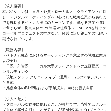
【求人概要】
本ポジションは、日系・外資・ローカル大手クライアントに対
し、デジタルマーケティングを中心とした戦略立案から実行ま
でを統括するベトナム拠点のキーマンです。単なる営業や運用
に留まらず、拠点全体のP/L管理や組織作り、ASEANを跨ぐグ
ローバルプロジェクトの推進など、経営に近い視点での活躍が
期待されています。
【職務内容】
・ベトナム拠点におけるマーケティング事業全体の戦略立案お
よび実行
・日系・外資系・ローカル大手クライアントへの企画提案・コ
ンサルティング
・現地スタッフ(クリエイティブ・運用チーム)のマネジメント
と育成
・拠点全体のP/L管理および事業拡大に向けた新規開拓
【求人の魅力】
・グローバルな案件に携わることが可能です。当社ではグルー
プ単体で案件を回すことが多く、ASEAN各国のプロジェクトに