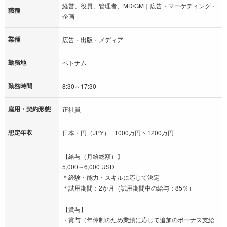
経営、役員、管理者、MD/GM｜広告・マーケティング・
職種
企画
業種
広告・出版・メディア
勤務地
ベトナム
勤務時間
8:30～17:30
雇用・契約形態
正社員
想定年収
日本・円（JPY） 1000万円 ~ 1200万円
【給与（月給総額）】
5,000～6,000 USD
＊経験・能力・スキルに応じて決定
＊試用期間：2か月（試用期間中の給与：85％）
【賞与】
・賞与（年俸制のため業績に応じて追加のボーナス支給